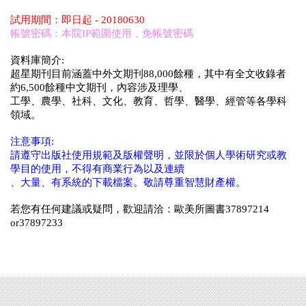
試用期間：即日起 - 20180630
帳號密碼：本院IP範圍使用，免帳號密碼
資料庫簡介:
超星期刊目前涵蓋中外文期刊88,000餘種，其中有全文收錄者
約6,500餘種中文期刊，內容涉及理學、
工學、農學、社科、文化、教育、哲學、醫學、經管等各學科
領域。
注意事項:
請遵守出版社使用規範及版權聲明，並限於個人學術研究或教
學目的使用，不得有商業行為以及連續
、大量、有系統的下載檔案。敬請尊重智慧財產權。
若您有任何建議或疑問，歡迎請洽：歐美所圖書37897214
or37897233