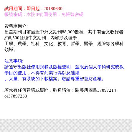
試用期間：即日起 - 20180630
帳號密碼：本院IP範圍使用，免帳號密碼
資料庫簡介:
超星期刊目前涵蓋中外文期刊88,000餘種，其中有全文收錄者
約6,500餘種中文期刊，內容涉及理學、
工學、農學、社科、文化、教育、哲學、醫學、經管等各學科
領域。
注意事項:
請遵守出版社使用規範及版權聲明，並限於個人學術研究或教
學目的使用，不得有商業行為以及連續
、大量、有系統的下載檔案。敬請尊重智慧財產權。
若您有任何建議或疑問，歡迎請洽：歐美所圖書37897214
or37897233