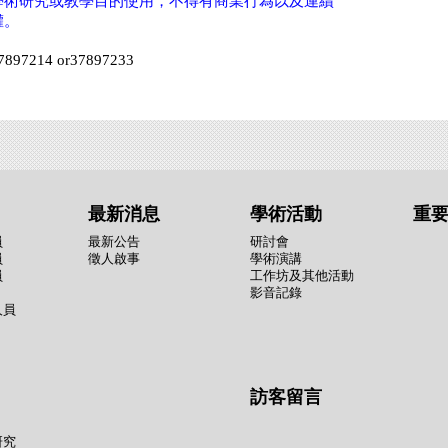
學術研究或教學目的使用，不得有商業行為以及連續
權。
4 or37897233
最新消息
學術活動
重
員
最新公告
研討會
員
徵人啟事
學術演講
員
工作坊及其他活動
影音記錄
人員
訪客留言
研究