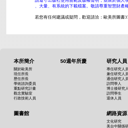
請遵守出版社使用規範及版權聲明，並限於個人
、大量、有系統的下載檔案。敬請尊重智慧財產
若您有任何建議或疑問，歡迎請洽：歐美所圖書3789721
本所簡介
50週年所慶
研究人員
關於歐美所
專任研究人
現任所長
兼任研究人
歷任所長
通信研究人
學術諮詢委員
訪問學人
重點研究計畫
博士後研究
觀念實驗室
訪問學生
行政技術人員
退休人員
圖書館
網路資源
文化研究
美台中關係