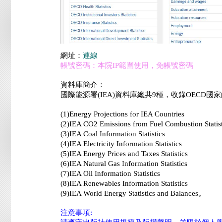
網址：
連線
帳號密碼：本院IP範圍使用，免帳號密碼
資料庫簡介：
國際能源署(IEA)資料庫總共9種，收錄OECD
(1)Energy Projections for IEA Countries
(2)IEA CO2 Emissions from Fuel Combustion Statis
(3)IEA Coal Information Statistics
(4)IEA Electricity Information Statistics
(5)IEA Energy Prices and Taxes Statistics
(6)IEA Natural Gas Information Statistics
(7)IEA Oil Information Statistics
(8)IEA Renewables Information Statistics
(9)IEA World Energy Statistics and Balances。
注意事項: