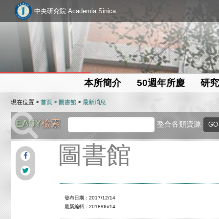
中央研究院 Academia Sinica
本所簡介
50週年所慶
研究
現在位置 >
首頁
>
圖書館
>
最新消息
EASY
檢索
整合各類資源
圖書館
發布日期：2017/12/14
最新編輯：2018/06/14