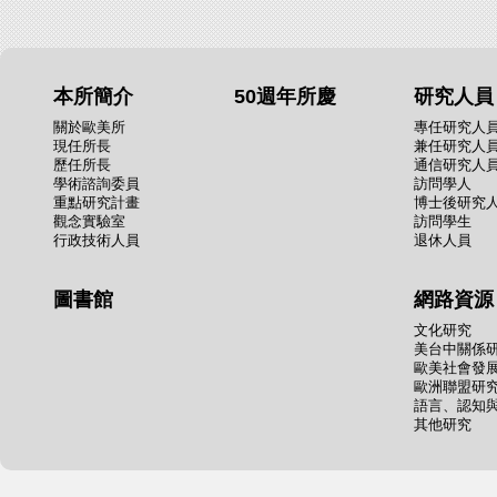
本所簡介
50週年所慶
研究人員
關於歐美所
專任研究人
現任所長
兼任研究人
歷任所長
通信研究人
學術諮詢委員
訪問學人
重點研究計畫
博士後研究
觀念實驗室
訪問學生
行政技術人員
退休人員
圖書館
網路資源
文化研究
美台中關係
歐美社會發
歐洲聯盟研
語言、認知
其他研究