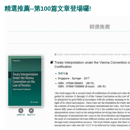
精選推薦--第100篇文章登場囉!