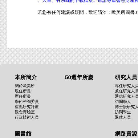
、大量、有系統的下載檔案。敬請尊重智慧財產
若您有任何建議或疑問，歡迎請洽：歐美所圖書3789721
本所簡介
50週年所慶
研究人員
關於歐美所
專任研究人
現任所長
兼任研究人
歷任所長
通信研究人
學術諮詢委員
訪問學人
重點研究計畫
博士後研究
觀念實驗室
訪問學生
行政技術人員
退休人員
圖書館
網路資源