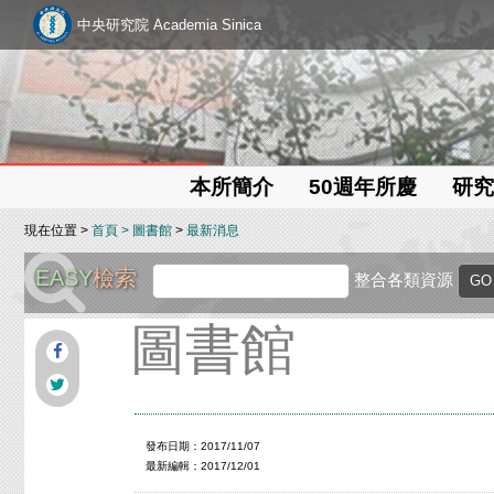
中央研究院 Academia Sinica
本所簡介
50週年所慶
研究
現在位置 >
首頁
>
圖書館
>
最新消息
EASY
檢索
整合各類資源
圖書館
發布日期：2017/11/07
最新編輯：2017/12/01