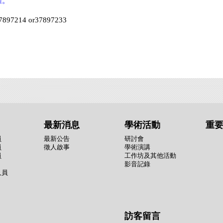
權。
4 or37897233
最新消息
學術活動
重
員
最新公告
研討會
員
徵人啟事
學術演講
員
工作坊及其他活動
影音記錄
人員
訪客留言