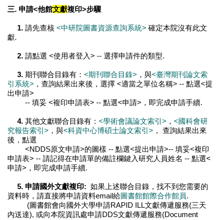
三. 申請<他館
文獻
複印>步驟
1.
請先查核
<中研院圖書資源查詢系統>
確定本院沒有此文
獻.
2.
請點選 <使用者登入> -- 選擇申請件的類型.
3.
期刊聯合目錄有：
<期刊聯合目錄>
，與
<臺灣期刊論文索
引系統>
，查詢結果出來後，選擇 <適當之單位名稱> -- 點選<提
出申請>
-- 填妥 <複印申請表> -- 點選<申請>，即完成申請手續.
4.
其他文獻聯合目錄有：
<學術會議論文索引>
，
<國科會研
究報告索引>
，與
<科資中心博碩士論文索引>
， 查詢結果出來
後，點選
<NDDS原文申請>的圖樣 -- 點選<提出申請>-- 填妥<複印
申請表> -- 請記得在申請單的備註欄鍵入研究人員姓名 -- 點選<
申請>，即完成申請手續.
5.
申請國外文獻複印:
如果上述聯合目錄，找不到您需要的
資料時，請直接將申請資料email給
圖書館館際合作館員
.
(圖書館會向國外大學申請RAPID ILL文獻傳遞服務(三天
內送達), 或向本院資訊處申請DDS文獻傳遞服務(Document