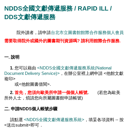
NDDS全國文獻傳遞服務 / RAPID ILL /
DDS文獻傳遞服務
院外讀者，請申請
台北市立圖書館館際合作服務個人會員
需要取得院外或國外的圖書期刊資源嗎? 請利用館際合作服務.
一. 說明
1.
您可以藉由
<NDDS全國文獻傳遞服務系統(National
Document Delivery Service)>
，在辦公室裡上網申請 <他館文獻
複印>
或<他館圖書借閱>.
2.
首先，您須向歐美所申請一個個人帳號
.
(若您為歐美
所外人士，煩請您向所屬圖書館申請帳號)
二. 申請NDDS個人帳號步驟
請點選
<NDDS全國文獻傳遞服務系統>
，填妥各項資料 -- 按
<送出submit>即可．