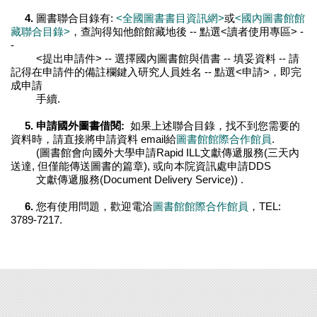
4.
圖書聯合目錄有:
<全國圖書書目資訊網>
或
<國內圖書館館
藏聯合目錄>
，查詢得知他館館藏地後 -- 點選<讀者使用專區> -
-
<提出申請件> -- 選擇國內圖書館與借書 -- 填妥資料 -- 請
記得在申請件的備註欄鍵入研究人員姓名 -- 點選<申請>，即完
成申請
手續.
5. 申請國外圖書借閱:
如果上述聯合目錄，找不到您需要的
資料時，請直接將申請資料 email給
圖書館館際合作館員
.
(圖書館會向國外大學申請Rapid ILL文獻傳遞服務(三天內
送達, 但僅能傳送圖書的篇章), 或向本院資訊處申請DDS
文獻傳遞服務(Document Delivery Service)) .
6.
您有使用問題，歡迎電洽
圖書館館際合作館員
，TEL:
3789-7217.