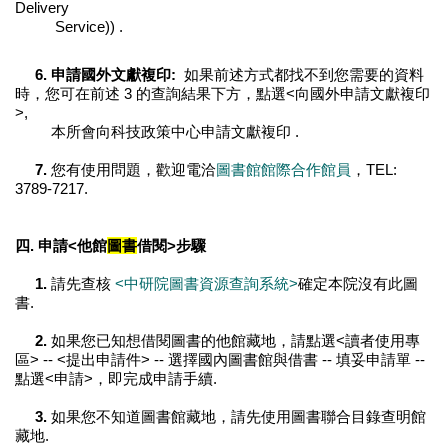
Delivery
Service)) .
6.
申請國外文獻複印:
如果前述方式都找不到您需要的資料
時，您可在前述 3 的查詢結果下方，點選<向國外申請文獻複印
>,
本所會向科技政策中心申請文獻複印 .
7.
您有使用問題，歡迎電洽
圖書館館際合作館員
，TEL:
3789-7217.
四. 申請<他館
圖書
借閱>步驟
1.
請先查核
<中研院圖書資源查詢系統>
確定本院沒有此圖
書.
2.
如果您已知想借閱圖書的他館藏地，請點選<讀者使用專
區> -- <提出申請件> -- 選擇國內圖書館與借書 -- 填妥申請單 --
點選<申請>，即完成申請手續.
3.
如果您不知道圖書館藏地，請先使用圖書聯合目錄查明館
藏地.