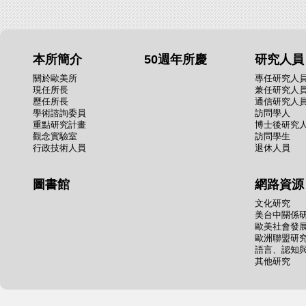
本所簡介
50週年所慶
研究人員
關於歐美所
專任研究人
現任所長
兼任研究人
歷任所長
通信研究人
學術諮詢委員
訪問學人
重點研究計畫
博士後研究
觀念實驗室
訪問學生
行政技術人員
退休人員
圖書館
網路資源
文化研究
美台中關係
歐美社會發
歐洲聯盟研
語言、認知
其他研究