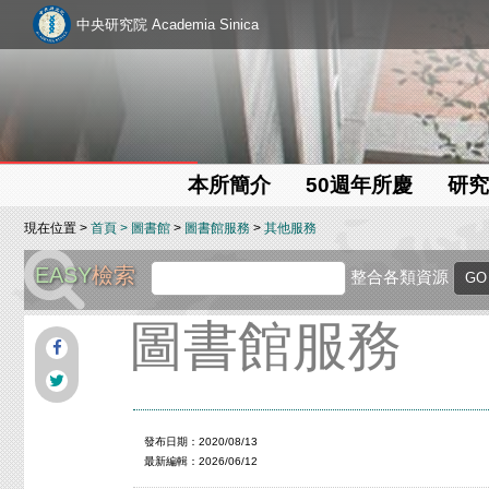
中央研究院 Academia Sinica
本所簡介
50週年所慶
研究
現在位置 >
首頁
>
圖書館
>
圖書館服務
>
其他服務
EASY
檢索
整合各類資源
圖書館服務
發布日期：2020/08/13
最新編輯：2026/06/12