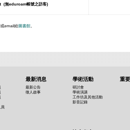
st (無eduroam帳號之訪客)
email給
圖書館
。
最新消息
學術活動
重
員
最新公告
研討會
員
徵人啟事
學術演講
員
工作坊及其他活動
影音記錄
人員