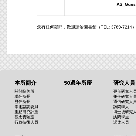
AS_Gue
您有任何疑問，歡迎請洽圖書館（TEL: 3789-7214）或
本所簡介
50週年所慶
研究人員
關於歐美所
專任研究人
現任所長
兼任研究人
歷任所長
通信研究人
學術諮詢委員
訪問學人
重點研究計畫
博士後研究
觀念實驗室
訪問學生
行政技術人員
退休人員