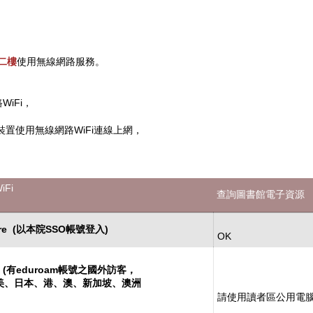
二樓
使用無線網路服務。
iFi，
置使用無線網路WiFi連線上網，
Fi
查詢圖書館電子資源
ure (以本院SSO帳號登入)
OK
m (有eduroam帳號之國外訪客，
美、日本、港、澳、新加坡、澳洲
請使用讀者區公用電