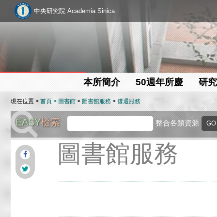
中央研究院 Academia Sinica
本所簡介
50週年所慶
研究
現在位置 >
首頁
>
圖書館
>
圖書館服務
>
借還服務
EASY
檢索
整合各類資源
圖書館服務