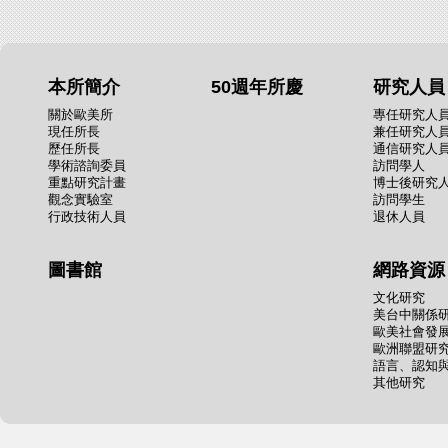
本所簡介
50週年所慶
研究人員
關於歐美所
專任研究人
現任所長
兼任研究人
歷任所長
通信研究人
學術諮詢委員
訪問學人
重點研究計畫
博士後研究
觀念實驗室
訪問學生
行政技術人員
退休人員
圖書館
網路資源
文化研究
美台中關係
歐美社會發
歐洲聯盟研
語言、認知
其他研究