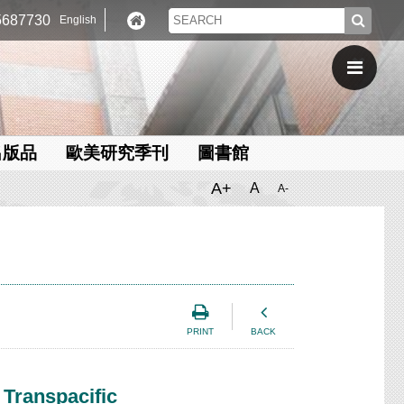
687730
English
出版品
歐美研究季刊
圖書館
A+
A
A-
PRINT
BACK
 Transpacific