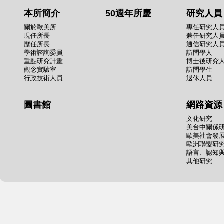
本所簡介
50週年所慶
研究人員
關於歐美所
專任研究人
現任所長
兼任研究人
歷任所長
通信研究人
學術諮詢委員
訪問學人
重點研究計畫
博士後研究
觀念實驗室
訪問學生
行政技術人員
退休人員
圖書館
網路資源
文化研究
美台中關係
歐美社會發
歐洲聯盟研
語言、認知
其他研究