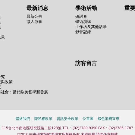
最新消息
學術活動
重
員
最新公告
研討會
員
徵人啟事
學術演講
員
工作坊及其他活動
影音記錄
人員
訪客留言
研究
展與政策
究
與社會：當代歐美哲學新發展
聯絡我們
隱私權政策
資訊安全政策
位置圖
綠色消費宣導
115台北市南港區研究院路二段128號 TEL：(02)2789-9390 FAX：(02)2785-1787
©2016 中央研究院歐美研究所版權所有 未經授權 請勿任意轉載