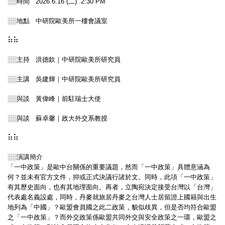
░░時間 2026.6.16 (二) 2:30 PM
░░地點 中研院歐美所一樓會議室
⠷⠷
░░主持 洪德欽｜中研院歐美所研究員
░░主講 吳建輝｜中研院歐美所研究員
░░與談 黃偉峰｜前駐瑞士大使
░░與談 蘇卓馨｜政大外交系教授
⠷⠷
░░
演講簡介
「一中政策」是歐中台關係的重要議題，然而「一中政策」具體意涵為
何？並未有官方文件，抑或正式決議行諸於文。同時，此項「一中政策」
有其歷史面向，也有其地理面向。再者，立陶宛決定接受台灣以「台灣」
代表處名義設處，同時，丹麥就旅居丹麥之台灣人士居留證上國籍與出生
地列為「中國」？歐盟會員國之此二政策，貌似歧異，但是否均符合歐盟
之「一中政策」？而外交政策係歐盟共同外交與安全政策之一環，歐盟之