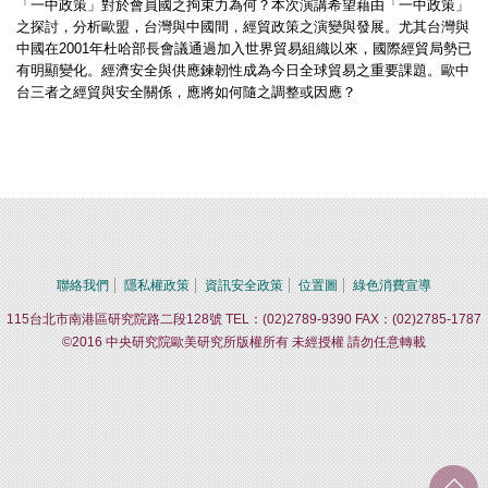
「一中政策」對於會員國之拘束力為何？本次演講希望藉由「一中政策」
之探討，分析歐盟，台灣與中國間，經貿政策之演變與發展。尤其台灣與
中國在2001年杜哈部長會議通過加入世界貿易組織以來，國際經貿局勢已
有明顯變化。經濟安全與供應鍊韌性成為今日全球貿易之重要課題。歐中
台三者之經貿與安全關係，應將如何隨之調整或因應？
聯絡我們
隱私權政策
資訊安全政策
位置圖
綠色消費宣導
115台北市南港區研究院路二段128號 TEL：(02)2789-9390 FAX：(02)2785-1787
©2016 中央研究院歐美研究所版權所有 未經授權 請勿任意轉載