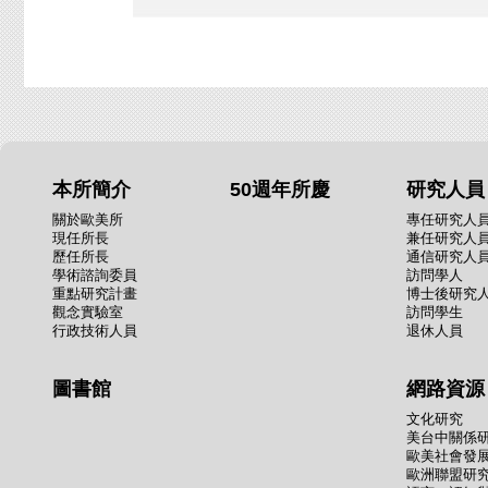
本所簡介
50週年所慶
研究人員
關於歐美所
專任研究人
現任所長
兼任研究人
歷任所長
通信研究人
學術諮詢委員
訪問學人
重點研究計畫
博士後研究
觀念實驗室
訪問學生
行政技術人員
退休人員
圖書館
網路資源
文化研究
美台中關係
歐美社會發
歐洲聯盟研