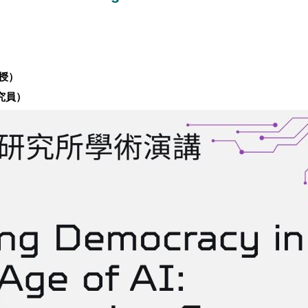
）
授）
究員）