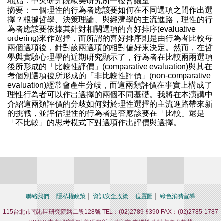
地點：中央研究院歐美研究所一樓會議室
摘要：一個理性的行為者應該要如何在不同選項之間作出選
擇？根據哲學、決策理論、與經濟學的主流進路，理性的行
為者應該要依據其針對相關選項的喜好排序(evaluative
ordering)來作選擇，而所謂的喜好排序則是由行為者比較每
兩個選項後，針對該兩選項的相對偏好來決定。然而，在哲
學與實驗心理學的近期研究顯示了，行為者在比較兩兩選項
後所形成的「比較性評價」(comparative evaluation)與其在
考個別選項後所形成的「非比較性評價」(non-comparative
evaluation)經常會產生分歧，而這兩類評價在事實上構成了
理性行為者可以作出選擇的兩個不同基礎。我將在本演講中
介紹這兩類評價的分歧如何對於理性選擇的主流進路帶來新
的挑戰，並評估理性的行為者是否應該要在「比較」還是
「不比較」的思考模式下對選項作出評價與選擇。
聯絡我們
隱私權政策
資訊安全政策
位置圖
綠色消費宣導
115台北市南港區研究院路二段128號 TEL：(02)2789-9390 FAX：(02)2785-1787