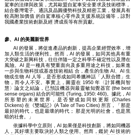
駕車的法律與政策，尤其歐盟自駕車安全要求及技術標準，
結合臺灣電子、通訊及晶圓優勢科技及精密工業，發展具有
較高附加價值 的自駕車核心零件及支援系統設備等，諒對
我國產業技術創新及經 濟成長等有所貢獻。
參、AI 的美麗新世界
AI 的發展，將促進產品的創新，提高企業經營效率，增
加人類生活的便利性。然而，AI 的發展，如同其他具有重
大突破之新興科技，往往伴隨一定之科學不確定性以及潛在
風險。AI 是一種具有雙重面向及多重用途之科技，如果進
一步與生物科技或基改技術相結 合，產生的生物 AI、AI 生
物或生物 AI 人等，是否形成如同希臘神話「人獸合體」生
物，而令人不安。事實上，圖靈在 1950 年〈計算機與智
慧〉論文之結論，已預設機器與最靈敏知覺器官 (the best
sense organs) 結合的可能性 (Turing, 1950: 460)。據此，AI
所形塑的未來世界，是否變成如同狄更斯 (Charles
Dickens) 在《雙城記》(A Tale of Two Cities) 所言，「那是
最好的時代，也是最壞的時代； 那是光明的社會，也是黑
暗的社會。」
依據科學中立原則，AI 如果僅是科技創新，將如同機器
人，其好壞主要取決於人類之使用。然而，鑑於 AI 技術的