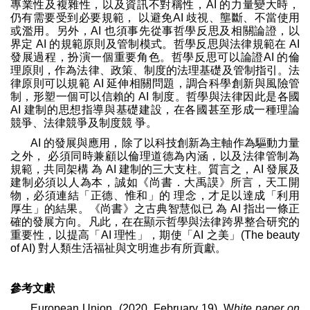
專業性及複雜性，以及資訊不對稱性，AI 的力量變大時，
仍有需要受到必要規範， 以避免AI 歧視、壟斷、不當使用
或濫用。另外，AI 也須事先從事哲學反思及相關論證，以
界定 AI 的規範原則及管制模式。哲學反思與法律規範在 AI
發展過程，扮演一個重要角色。哲學反思可以論證AI 的倫
理原則，作為法律、政策、制度的法理基礎及管制指引。法
律原則可以規範 AI 延伸相關問題，調合科學創新與風險管
制，形塑一個可以信賴的 AI 制度。哲學與法律因此是各國
AI 建制的思想指導與基礎建設，在各國甚至形成一種理論
競爭、法律競爭及制度競 爭。
AI 的發展與應用，除了以科技創新為主軸作為驅動力量
之外， 必須同時兼顧以倫理道德為內涵，以及法律管制為
規範，共同架構 為 AI 建制的三大支柱。質言之，AI 發展及
建制必須以人為本，誠如《尚書．大禹謨》所言，天工開
物，必須連結「正德、惟和」的 理念，才足以達成「利用
厚生」的結果。《尚書》之古典智慧似已 為 AI 指出一條正
確的發展方向。凡此，在在顯示哲學與法律跨界整合研究的
重要性，以提高「AI 理性」，期使「AI 之美」(The beauty
of AI) 對人類生活福祉與文明進步有所貢獻。
參考文獻
European Union. (2020, February 19). W
hite paper on