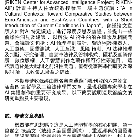
(RIKEN Center for Advanced Intelligence Project; RIKEN-
AIP) 計畫主持人佐倉統教授發表一場主題演講：“AI in
Cultural Contexts: Toward Comparative Studies between
Euro-American and East-Asian Countries, with a Short
Introduction of Current Conditions in Japan”。會議論文宣
讀人針對AI 特定議題，進行深度反思及論證，並提出一些
前瞻性洞見及建議， 以解決 AI 衍生的潛在風險及相關問
題。會議論文包括：AI 倫理準則設計、醫療照護機器人、
人工道德、圖靈測試、人工意識、風險 預測、AI 法律推理
及判斷、研究倫理、自駕車法律及管制模式、隱私及個資保
護、數位版權、人工智慧創作之著作權可行性等題目。 這
些議題皆是大哉問之前沿性問題，值得從事跨學門研究及深
度討 論，以收集思廣益之綜效。
本期專號收錄經由匿名審查通過而獲刊登的六篇論文，
涵蓋四 篇哲學及二篇法律學門文章，呈現我國專家學者在
AI 集體創作的重要研究成果。以下簡要說明這幾篇論文的
研究重點及主要發現。
貳、專號文章亮點
機器能有思想嗎？這是人工智能哲學的核心問題。第一
篇趙之 振論文〈戴維森論圖靈測試〉，重返經典的圖靈測
試，透過闡釋與 辯護戴維森在圖靈測試上的觀點，指出在