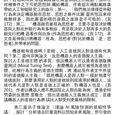
何種條件之下可把思想歸 屬給機器。作者提出兩點戴維森
帶給人工智能研究上的啟示：第一、「我們無法僅僅從外顯
行為來決定機器能否思想，思想之條件比圖 靈所預設來得
複雜得多，因此圖靈的模仿遊戲之進路是不可取的」(頁
172)；第二、「機器能否被視為思想者，主要不是取決於機
器與人類在外顯行為有多相似，而是取決於人類有多大的意
願先行把機 器看作與自身 (作為思想者) 相似」(頁 172)。本
文並延伸探討將機器「視為」思想者 (對比於機器「是」思
想者) 所帶來的問題。
機器能有道德嗎？若能，人工道德與人類道德有何異
同？第二 篇何宗興論文〈反思機器人的道德擬人主義〉，
探討人工道德主體 的本質。假設機器人可以通過道德版圖
靈測試 (Moral Turing Test)， 那麼機器人就可被視為道德主
體。此種行為主義的道德主體觀，將 連結至作者文中所提
到的道德擬人主義：「既然機器人是跟人類一 樣好地遵守
道德規則，那麼適用於人類的道德規則就適用於機器人，這
就代表凡是對人類是道德上正確的，對機器人也是」(頁
201)。作者以機器人應不應該阻止人類自殺為例，透過史特
勞森的反應態 度概念，指出道德擬人主義無法成立，並建
議機器人的道德行為應 該比人類受到更嚴格的限制。
第三篇洪子偉論文〈淺論 AI 風險預測的規範性爭
議〉，探討「分析過去巨量資料以預知未來風險」所引發的