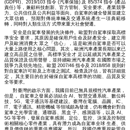
(GDPR)、2019/103 指令 (汽車保險) 及 85/374 指令 (產品
責任) 等，兼顧科技創新、官方管制、安全要求、產業競爭
力、公共信任及公共利益等面向。自駕車的健全發展並建立
大眾信賴， 預期對傳統車輛及交通系統產生一項典範移
轉，同時對人類生活方 式帶來重大社會變遷。
安全是自駕車發展的先決條件。歐盟對自駕車採取高標
準安全 要求，其原因是確保用戶生命及財產安全，建立用
戶及歐洲消費大 眾之「信心」，這是歐洲自駕車是否可以
大量上路使用之核心問題。其次，歐洲汽車產業長期以來已
建立高品質之信譽。高標準安全才 足以延續其汽車產業之
品質保證及信用聲譽，並持續歐洲汽車產業 在國際市場之
競爭力及領先地位。歐盟 2007/46 指令及 2018/858 規則針
對自駕車許可前及上市後之測試、檢查及評估，皆有詳細規
定， 其主要目的在於確保自駕車高標準的功能、品質及安
全等要求。
對臺灣的啟示方面，我國目前已無具規模性汽車產業，
但是， 自駕車之發展必須結合 AI、智慧交通系統、數位科
技、5G、電子通訊等基礎建設。臺灣在電腦、晶圓、IC、
IT、電子通訊、精密機械 等領域頗為發達，仍有機會針對自
駕車之光學雷達、通聯器、黑盒 子、感測器等，以及 AI、
5G 等零件，發展自駕車感測、定位、監控、決策及控制技
術相關核心零件產業，具有潛力成為自駕車全球 生產、供
應及價值鏈的重要供應國家。所以，我國仍應重視歐盟自