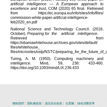
artificial intelligence
—
A European approach to
excellence and trust
, COM (2020) 65 final. Retrieved
from https://ec.europa.eu/info/sites/info/files/
commission-white-paper-artificial-intelligence-
feb2020_en.pdf
National Science and Technology Council. (2016,
October).
Preparing for the artificial intelligence
.
Retrieved from
https://obamawhitehouse.archives.gov/sites/default/
files/whitehouse_
files/microsites/ostp/NSTC/preparing_for_the_future_of_a
Turing, A. M. (1950). Computing machinery and
intelligence. Mind, 59, 236: 433-460.
https://doi.org/10.1093/mind/LIX.236.433
聯絡我們
隱私權政策
資訊安全政策
位置圖
綠色消費宣導