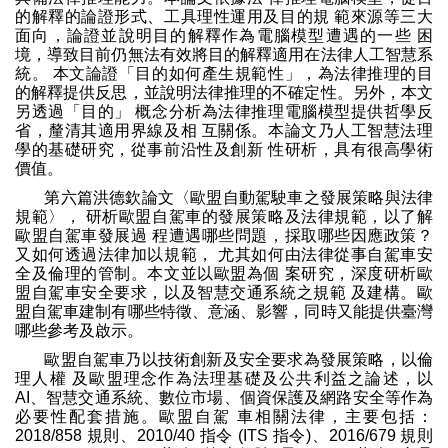
的解釋的論證形式、工具理性運用及目的規 範來源等三大
面向，論證並說明目的解釋作為電腦模型遭遇的一些 困
境，導致目前仍無法有效將目的解釋適用在法律人工智慧系
統。 本文論證「目的如何產生規範性」，為法律推理的目
的解釋提供反思，並說明法律推理的不確定性。另外，本文
另透過「目的」 概念分析為法律推理電腦模型提供哲學反
省，釐清其適用界線及相 互關係。本論文乃人工智慧法理
學的基礎研究，從事前沿性及創新 性研析，具有很高學術
價值。
第六篇洪德欽論文〈歐盟自動駕駛車之發展策略與法律
規範〉， 研析歐盟自駕車的發展策略及法律規範，以了解
歐盟自駕車發展過 程遭遇哪些問題，採取哪些因應政策？
又如何透過法律加以規範， 尤其如何由法律從事自駕車安
全及倫理的管制。本文並以歐盟為個 案研究，深度研析歐
盟自駕車安全要求，以及智慧交通系統之規範 及建構。歐
盟自駕車建制有哪些特徵、意涵、影響，同時又能提供臺灣
哪些參考及啟示。
歐盟自駕車乃以技術創新及安全要求為發展策略，以倫
理人權 及歐盟理念作為法理基礎及公共利益之論述，以
AI、智慧交通系統、數位市場、個資保護及網路安全等作為
必要性配套措施。歐盟自駕 車相關法律，主要包括：
2018/858 規則、2010/40 指令 (ITS 指令)、2016/679 規則