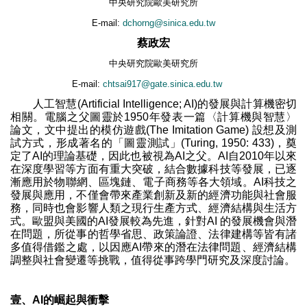
中央研究院歐美研究所
E-mail:
dchorng@sinica.edu.tw
蔡政宏
中央研究院歐美研究所
E-mail:
chtsai917@gate.sinica.edu.tw
人工智慧(Artificial Intelligence; AI)的發展與計算機密切
相關。電腦之父圖靈於1950年發表一篇〈計算機與智慧〉
論文，文中提出的模仿遊戲(The Imitation Game) 設想及測
試方式，形成著名的「圖靈測試」(Turing, 1950: 433)，奠
定了AI的理論基礎，因此也被視為AI之父。AI自2010年以來
在深度學習等方面有重大突破，結合數據科技等發展，已逐
漸應用於物聯網、區塊鏈、電子商務等各大領域。AI科技之
發展與應用，不僅會帶來產業創新及新的經濟功能與社會服
務，同時也會影響人類之現行生產方式、經濟結構與生活方
式。歐盟與美國的AI發展較為先進，針對AI 的發展機會與潛
在問題，所從事的哲學省思、政策論證、法律建構等皆有諸
多值得借鑑之處，以因應AI帶來的潛在法律問題、經濟結構
調整與社會變遷等挑戰，值得從事跨學門研究及深度討論。
壹、
AI
的崛起與衝擊