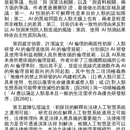
規範爭議，包括「與 演算法相關」以及「與資料相關」兩
方面的爭議。作者透過層層辯 證，最後做出四點宣稱及建
議：第一、AI 預測的不可解釋性是來自於人類的認知限
制；第二、AI 的黑箱問題在人類大腦上也有，兩者是程度
而非種類上的差異；第三、目前仍未有一致性的理由來反對
以 AI 預測來預防人類造成的風險；第四、使用 AI 預測結果
時依自主性原則為佳。
第四篇甘偵蓉、許漢論文〈AI 倫理的兩面性初探：人類
研發 AI 的倫理道德與 AI 的倫理規範〉，分別探討 AI 研發
及使用等利益相關人員所應依循的倫理規範，以及 AI系統
本身所應依循的倫理規範。作者分析了三個國際組織所公布
的 AI 倫理準則，指出其不足， 並提出底線式道德觀作為 AI
的兩倫理規範面向的共同起點，其中包含二項消極義務
(「無條件的禁止所研發的AI 內建程式為：(1) 將人類只當工
具來使用，包括以傷害生命健康來威脅人類；或 (2) 對人類
生態系統可能帶來毀滅性的傷害」[頁268] ) 與一項積極義務
(「AI 應以滿足人類基本且一般的生活需求作為優先研發順
序」[頁268] )。
第五篇陳弘儒論文〈初探目的解釋在法律人工智慧系統
之運用可能〉，研究目的在解釋人工智慧系統適用之可能
性。法律推理向 來是法律人應具備的重要能力，法律推理
能力是否可透過演算法得 到解決，攸關人工智慧是否可以
具備法律推理能力。本論文依據法 律推理電腦模型，從目