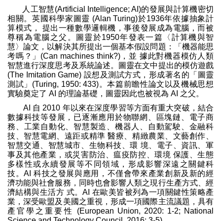
人工智慧(Artificial Intelligence; AI)的發展與計算機密切
相關。英國科學家圖靈 (Alan Turing)於1936年依據抽象計
算模式， 提出一種數學邏輯機，事後發展成為電腦，而被
尊稱為電腦之父。圖靈於1950年發表一篇〈計算機與智
慧〉論文，以解決其所提出一個基本假設問題：「機器能思
考嗎？」(Can machines think?)，並 據此對機器模仿人類
智慧進行深度思考及系統論述。圖靈在文中提出的模仿遊戲
(The Imitation Game) 設想及測試方式，形成著名的「圖靈
測試」(Turing, 1950: 433)。本篇前瞻性論文以及機械思想
實驗奠定了 AI 的理論基礎，圖靈因此也被視為 AI 之父。
AI 自 2010 年以來在深度學習等方面有重大突破，結合
數據科技等發展，已逐漸應用於物聯網、區塊鏈、電子商
務、工業自動化、智慧製造、機器人、自動駕駛、金融科
技、智慧電網、遠距或精準 醫療、精緻農業、文藝創作、
智慧交通、智慧城市、生物科技、環 境、電子、資訊、軍
事及其他產業，或災害防治、瘟疫防控、環境 保護、生態
多樣性或永續發展等不同領域，形成影響深遠之關鍵科
技。AI 科技之發展與應用，不僅會帶來產業創新及新的經
濟功能與社會服務，同時也會影響人類之現行生產方式、經
濟結構與生活方 式。AI 在歐美皆被列為一項關鍵性策略產
業，深受歐盟及美國之重視，形成一項國際主流議題，具有
產官學之重要性 (European Union, 2020: 1-2; National
Science and Technology Council, 2016: 3-5)。