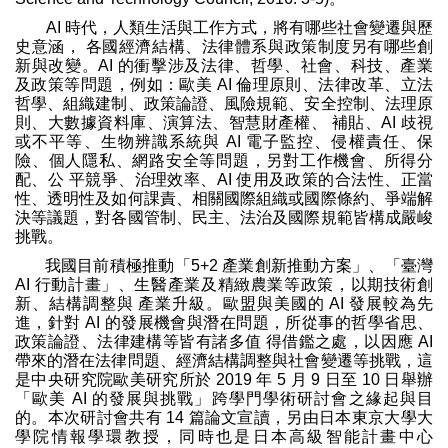
AI 時代，人類生活與工作方式，將有哪些社會變遷與歷
史意涵， 各國經濟結構、法律體系與政策制度另有哪些創
新與改變。AI 的衝擊涉及法律、哲學、社會、科技、產業
及政策等問題，例如：歐美 AI 倫理原則、法律改革、立法
哲學、組織建制、政策論證、風險規範、安全控制、法理原
則、大數據資料庫、演算法、智慧財產權、 補貼、AI 歧視
或不平等、生物辨識系統與 AI 電子監控、侵權責任、保
險、個人隱私、網路安全等問題，另對工作機會、所得分
配、公 平競爭、治理效率、AI 使用及政策的合法性、正當
性、透明性及如何課責、相關國際組織或國際條約、爭端解
決等議題，對各國管制、民主、法治及國際規範皆構成嚴峻
挑戰。
我國目前積極推動「5+2 產業創新推動方案」、「臺灣
AI 行動計畫」、生醫產業及精緻農業等政策，以期技術創
新、結構調整與 產業升級。歐盟與美國的 AI 發展較為先
進，針對 AI 的發展機會與潛在問題，所從事的哲學省思、
政策論證、法律建構等皆有諸多值 得借鑑之處，以因應 AI
帶來的潛在法律問題、經濟結構調整與社會變遷等挑戰，這
是中央研究院歐美研究所於 2019 年 5 月 9 日至 10 日舉辦
「歐美 AI 的發展與挑戰」跨學門學術研討會之緣起與目
的。本次研討會共有 14 篇論文宣讀，另由日本東京大學大
學院情報學環教授，同時也是日本高級智能計畫中心