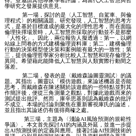
得。並邀請其他專家學者評論，為當代人工智慧與哲
學研究之發展提供意見。
第一場，探討的是〈人工智慧、自駕車、與倫
理程式〉的相關議題。研究發現，人工智慧的思考方
式，是基於目標達成的最大化的理性思考，而在面臨
倫理抉擇場景時，人工智慧所採取的行動並不是那麼
「人性化」。因此，兩位報告人擬透過：第一，以網
站線上問卷的方式建構倫理資料庫；第二，建構倫理
行動的決策模型使決策和案例能有最大的一致性；第
三，提供倫理哲學家分析比較人工智慧和現存倫理之
異同。希望藉此能降低人工智慧與人類實際行動間之
落差。
第二場，發表的是〈戴維森論圖靈測試〉的議
題。其指出，圖靈以「模仿遊戲」來論述機器是否能
思考，而戴維森在陳述關於該遊戲的一些特點並對其
作簡評後，便從三角測量之觀點，對據此遊戲而來的
測試提出批評。然而，庫辛思基則認為戴維森的批評
不成立。本場的討論則聚焦在重新審視庫氏的論述，
並且指出其論述仍有值得商榷之處。
第三場，主題為〈淺論AI風險預測的規範性
爭議〉。本文首先探討AI的內涵及外延，並進一步提
出AI預測技術的定義與應用。接著討論AI預測技術的