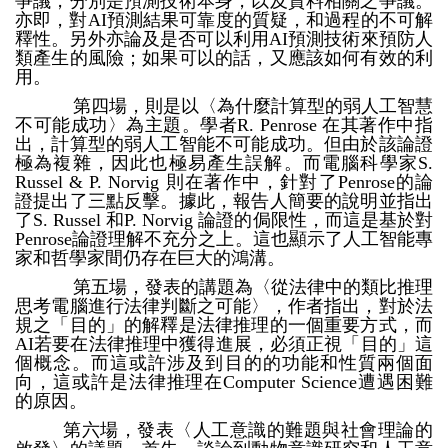
爭議，分別是預測技術本身，以及資料相關之爭議。
亦即，對AI預測結果可靠度的質疑，和過程的不可解
釋性。另外亦論及是否可以利用AI預測技術來預防人
類產生的風險；如果可以的話，又應該如何有效的利
用。
第四場，則是以〈為什麼計算型的弱人工智慧
不可能成功〉為主題。學者R. Penrose 在其著作中指
出，計算型的弱人工智能不可能成功。但由於該論證
極為複雜，因此也極易產生誤解。而電腦科學家S.
Russel & P. Norvig 則在著作中，針對了Penrose的論
證提出了三點反擊。據此，報告人簡要的說明並指出
了S. Russel 和P. Norvig 論證的侷限性，而這是基於對
Penrose論證理解不充分之上。這也顯示了人工智能專
家和哲學家間仍存在巨大的鴻溝。
第五場，發表的講題為〈從法律中的類比推理
思考電腦進行法律判斷之可能〉，作者指出，對於法
規之「目的」的解釋是法律推理的一個重要方式，而
AI若要在法律推理中獲得進展，必須正視「目的」這
個概念。而這或許涉及到目的的功能和性質兩個面
向，這或許是法律推理在Computer Science遭遇困難
的原因。
第六場，發表〈人工意識的難題與社會理論的