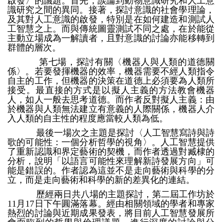
啟發〉的議題。首先，談論到動物意識研究和人工意
識研究之間的異同。接著，探討意識的社會學理論，
及其對人工意識的啟發，特別是在如何建造和測試人
工智慧之上。而與傳統圖靈測試不同之處，在於能從
主動立場成為一解讀者，且對意識的討論亦能移轉到
群體的層次。
第七場，探討有關〈機器人與人類的道德關
係〉。若要發揮機器的效率，機器需要不經人類指令
自主的工作，但機器的決策在道德上必須要為人類所
接受。最直接的方式是以擬人主義的方法教會機器
人，如人一般去思考道德。而作者反對擬人主義：由
於機器與人類無法建立有意義的人際關係，機器人介
入人類的自主性的程度應當較人類為低。
最後一場次之主題是探討〈人工智慧寫詩與詩
歌的可能性：一個分析哲學的視角〉。人工智慧提供
了重新認識和界定藝術的契機，而作者透過對臧棣的
分析，說明「以語言可能性來理解新詩發展方向」可
能是錯誤的。作者認為這並不是走向藝術與科學的分
立，而是走向藝術和科學的新的差異化的連結。
歷經兩日共八場的主題探討，第二屆工作坊於
11月17日下午圓滿落幕。經由相關領域的學者和專家
熱烈的討論與近期成果發表，將目前人工智慧發展所