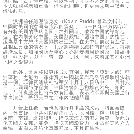
係面臨「質」變考驗。可以預期，面對不確定的川普，日
本與韓國將增加軍費，但在此同時，也更願意與中談判，
解決歧見。
澳洲前任總理陸克文（Kevin Rudd）曾為文指出，
中國對美國的意圖有強烈的質疑；二○一四年中方內部即
有分析美國的戰略意圖－在外圍堵、破壞中國的導領地
位，在內則分化中國。美國則嚴拒「圍堵中國」的指控，
認為是中方想將美國排擠出亞洲。在美中目前沒有互信，
且相互質疑的情況下，北京將繼續以維持內部穩定，持續
經濟成長，加強國防為重心；亦將安撫周邊國家，繼續推
動「亞投行」與「一帶一路」，以「利」來增加其在亞洲
地區之影響力。
此外，北京將以更多成功實例，展示「亞洲人處理亞
洲事務」之能力，菲律賓與中國就黃岩島爭議獲取解決就
是一例。菲律賓總統杜特蒂於十月十八日訪中；十月廿八
日，菲國國防部證實，中國海警船已撤離黃岩島。相對
地，菲律賓總統杜特蒂亦有回報，表示將不再與美國進行
軍事演習，希望美軍在二年內撤離菲國。
川普上任後，若執意推行具爭議的政策，將面臨國
內、外質疑，中共可以趁虛而入，以同樣手腕，與日本、
越南、南韓、北韓談判，降低東海與南海之衝突，藉此分
化美國與友邦之關係，降低美國影響力，並凸顯美國介入
南海、東海以及強化軍事部署，不具正當性。