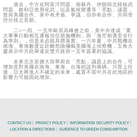
過去，中方在阿富汗問題、南蘇丹、伊朗與北韓核武
問題、敘利亞使用化武，以及氣候變遷等「亮點」議題，
曾與美國合作。美中有矛盾、爭議，但亦有合作、共同管
控分歧之意願。
二○一四、一五年歐習高峰會之前，美中亦達成「重
大軍事行動相互通報信任措施機制」與「海空相遇安全行
為準則」，但是未必能具體落實。一六年夏，中共戰機在
南海、東海數度近距離危險攔截美國海上偵察機，五角大
廈表示中方此舉違反雙方政府一五年簽署的協議。
未來北京若擴大與華府在「亮點」議題上的合作，可
增加其對美國在南海、東海、台海的談判籌碼。川普上任
後，亞太將進入不確定的未來，處置不當中共在此地區的
影響力可能因此增加。
CONTACT US
PRIVACY POLICY
INFORMATION SECURITY POLICY
LOCATION & DIRECTIONS
GUIDENCE TO GREEN COMSUMPTION