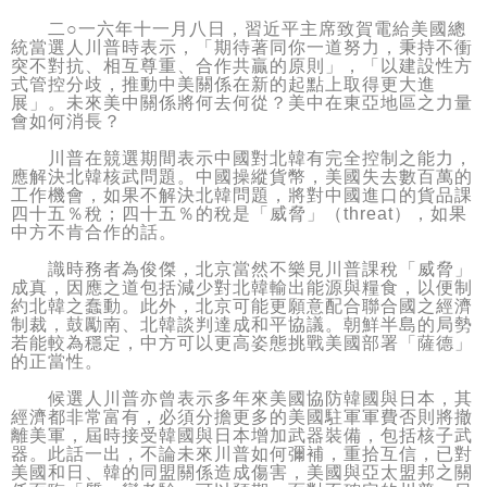
二○一六年十一月八日，習近平主席致賀電給美國總
統當選人川普時表示，「期待著同你一道努力，秉持不衝
突不對抗、相互尊重、合作共贏的原則」，「以建設性方
式管控分歧，推動中美關係在新的起點上取得更大進
展」。未來美中關係將何去何從？美中在東亞地區之力量
會如何消長？
川普在競選期間表示中國對北韓有完全控制之能力，
應解決北韓核武問題。中國操縱貨幣，美國失去數百萬的
工作機會，如果不解決北韓問題，將對中國進口的貨品課
四十五％稅；四十五％的稅是「威脅」（threat），如果
中方不肯合作的話。
識時務者為俊傑，北京當然不樂見川普課稅「威脅」
成真，因應之道包括減少對北韓輸出能源與糧食，以便制
約北韓之蠢動。此外，北京可能更願意配合聯合國之經濟
制裁，鼓勵南、北韓談判達成和平協議。朝鮮半島的局勢
若能較為穩定，中方可以更高姿態挑戰美國部署「薩德」
的正當性。
候選人川普亦曾表示多年來美國協防韓國與日本，其
經濟都非常富有，必須分擔更多的美國駐軍軍費否則將撤
離美軍，屆時接受韓國與日本增加武器裝備，包括核子武
器。此話一出，不論未來川普如何彌補，重拾互信，已對
美國和日、韓的同盟關係造成傷害，美國與亞太盟邦之關