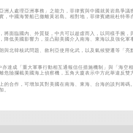
洲人處理亞洲事務」之能力，菲律賓與中國就黃岩島爭議獲
實，中國海警船已撤離黃岩島。相對地，菲律賓總統杜特蒂
將面臨國內、外質疑，中共可以趁虛而入，以同樣手腕，與
，降低美國影響力，並凸顯美國介入南海、東海以及強化軍
與北韓核武問題、敘利亞使用化武，以及氣候變遷等「亮點
亦達成「重大軍事行動相互通報信任措施機制」與「海空相
離危險攔截美國海上偵察機，五角大廈表示中方此舉違反雙
的合作，可增加其對美國在南海、東海、台海的談判籌碼。
加。