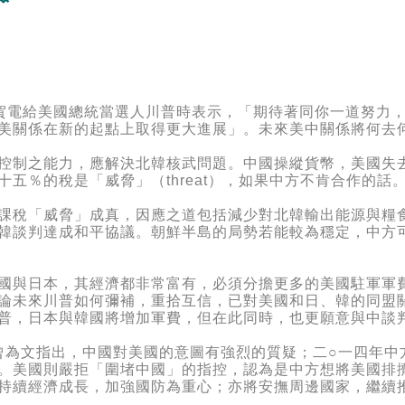
電給美國總統當選人川普時表示，「期待著同你一道努力，
美關係在新的起點上取得更大進展」。未來美中關係將何去
制之能力，應解決北韓核武問題。中國操縱貨幣，美國失去
五％的稅是「威脅」（threat），如果中方不肯合作的話
稅「威脅」成真，因應之道包括減少對北韓輸出能源與糧食
韓談判達成和平協議。朝鮮半島的局勢若能較為穩定，中方
與日本，其經濟都非常富有，必須分擔更多的美國駐軍軍費
論未來川普如何彌補，重拾互信，已對美國和日、韓的同盟
普，日本與韓國將增加軍費，但在此同時，也更願意與中談
）曾為文指出，中國對美國的意圖有強烈的質疑；二○一四年
。美國則嚴拒「圍堵中國」的指控，認為是中方想將美國排
持續經濟成長，加強國防為重心；亦將安撫周邊國家，繼續