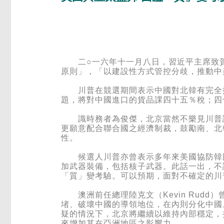
二○一六年十一月八日，習近平主席致賀
原則」，「以建設性方式管控分歧，推動中
川普在競選期間表示中國對北韓有完全控
題，將對中國進口的貨品課四十五％稅；四十
識時務者為俊傑，北京當然不樂見川普課
更願意配合聯合國之經濟制裁，鼓勵南、北
性。
候選人川普亦曾表示多年來美國協防韓國
加武器裝備，包括核子武器。此話一出，不
「質」變考驗。可以預期，面對不確定的川
澳洲前任總理陸克文（Kevin Rudd
堵、破壞中國的導領地位，在內則分化中國
疑的情況下，北京將繼續以維持內部穩定，
來增加其在亞洲地區之影響力。