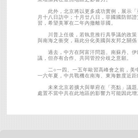
此外，北京將以更多成功實例，展示「亞
月十八日訪中；十月廿八日，菲國國防部證
習，希望美軍在二年內撤離菲國。
川普上任後，若執意推行具爭議的政策，
與南海之衝突，藉此分化美國與友邦之關係
過去，中方在阿富汗問題、南蘇丹、伊朗
議，但亦有合作、共同管控分歧之意願。
二○一四、一五年歐習高峰會之前，美中
一六年夏，中共戰機在南海、東海數度近距
未來北京若擴大與華府在「亮點」議題上
處置不當中共在此地區的影響力可能因此增