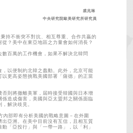
裘兆琳
中央研究院歐美研究所研究員
秉持不衝突不對抗、相互尊重、合作共贏的
何從？美中在東亞地區之力量會如何消長？
數百萬的工作機會，如果不解決北韓問
。
，以便制約北韓之蠢動。此外，北京可能
可以更高姿態挑戰美國部署「薩德」的正當
否則將撤離美軍，屆時接受韓國與日本增
關係造成傷害，美國與亞太盟邦之關係面臨
判，解決歧見。
中方內部即有分析美國的戰略意圖－在外圍
擠出亞洲。在美中目前沒有互信，且相互質
推動「亞投行」與「一帶一路」，以「利」