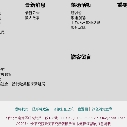
最新消息
學術活動
重
員
最新公告
研討會
員
徵人啟事
學術演講
員
工作坊及其他活動
影音記錄
人員
訪客留言
研究
展與政策
究
與社會：當代歐美哲學新發展
聯絡我們
隱私權政策
資訊安全政策
位置圖
綠色消費宣導
115台北市南港區研究院路二段128號 TEL：(02)2789-9390 FAX：(02)2785-1787
©2016 中央研究院歐美研究所版權所有 未經授權 請勿任意轉載