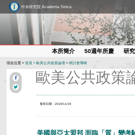
中央研究院 Academia Sinica
本所簡介
50週年所慶
研究
現在位置 >
首頁
>
歐美公共政策論壇
>
研討會專輯
歐美公共政策
發布日期：2016/11/19
美國與亞太盟邦 面臨「質」變考