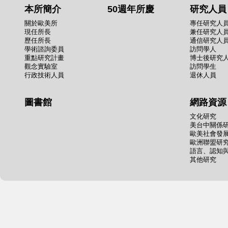
本所簡介
50週年所慶
研究人員
關於歐美所
專任研究人
現任所長
兼任研究人
歷任所長
通信研究人
學術諮詢委員
訪問學人
重點研究計畫
博士後研究
觀念實驗室
訪問學生
行政技術人員
退休人員
圖書館
網路資源
文化研究
美台中關係
歐美社會發
歐洲聯盟研
語言、認知
其他研究