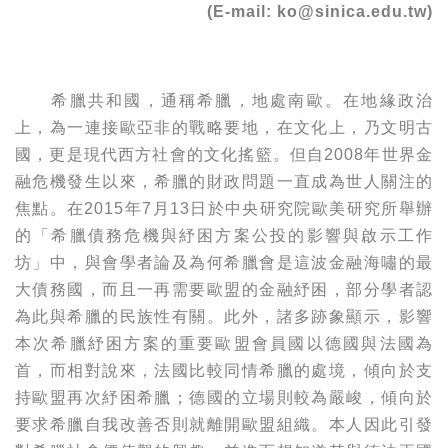
(E-mail: ko@sinica.edu.tw)
希臘共和國，通稱希臘，地處南歐。在地緣政治
上，為一連接歐亞非的戰略要地，在文化上，乃文明古
國，更是現代西方社會的文化搖籃。但自2008年世界金
融危機發生以來，希臘的財政問題一直成為世人關注的
焦點。在2015年7月13日於中央研究院歐美研究所舉辦
的「希臘債務危機與紓困方案公投的影響與啟示工作
坊」中，與會學者論及為何希臘會是這波金融海嘯的最
大債務國，而且一再需要歐盟的金融紓困，部分學者認
為此與希臘的民族性有關。此外，諸多跡象顯示，影響
本次希臘紓困方案的重要歐盟會員國以德國與法國為
首，而相對說來，法國比較同情希臘的處境，傾向於支
持歐盟再次紓困希臘；德國的立場則較為嚴峻，傾向於
要求希臘自我改善否則就離開歐盟組織。本人因此引發