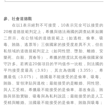
參、社會道德觀
在以1表示絕對不可接受，10表示完全可以接受的
20種道德規範判定上，希臘與德法兩國的調查結果如圖
二所示。在公領域的道德規範上（如逃稅、偷車、吸
毒、賄賂、逃票等）三個國家的接受度差異不大，但在
私領域的道德規範判定上（如同性戀、墮胎、離婚、安
樂死、自殺、買春等），希臘的態度比其他兩個國家保
守許多。若將這20個項目的平均值作一比較，則法國的
平均接受度最高（3.93）、其次為德國（3.355）、希
臘最低（3.075）。德國最不能接受的是偷車、吸毒、
賄賂、冒領津貼與逃稅；最能接受的是離婚、同性戀、
與人工受精。希臘最不能接受的是偷車、基改食品、賄
賂與胚胎實驗、吸毒與為私利說謊；最能接受的是人工
受精與離婚。法國最不能接受的是偷車、賄賂與吸毒；