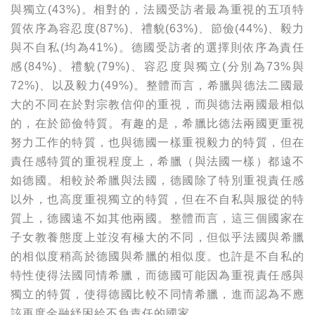
與獨立(43%)。相對的，法國受訪者最為重視的五項特
質依序為容忍度(87%)、禮貌(63%)、節儉(44%)、毅力
與不自私(均為41%)。德國受訪者的選擇則依序為責任
感(84%)、禮貌(79%)、容忍度與獨立(分別為73%與
72%)、以及毅力(49%)。整體而言，希臘與德法二國最
大的不同在於對宗教信仰的重視，而與德法兩國最相似
的，在於節儉特質。有趣的是，希臘比德法兩國更重視
努力工作的特質，也與德國一樣重視毅力的特質，但在
責任感特質的重視程度上，希臘（與法國一樣）都遠不
如德國。相較於希臘與法國，德國除了特別重視責任感
以外，也高度重視獨立的特質，但在不自私與服從的特
質上，德國遠不如其他兩國。整體而言，這三個國家在
子女教養態度上並沒有極大的不同，但似乎法國與希臘
的相似度稍高於德國與希臘的相似度。也許是不自私的
特性使得法國同情希臘，而德國可能因為重視責任感與
獨立的特質，使得德國比較不同情希臘，進而認為不應
該再度金融紓困給不負責任的國家。