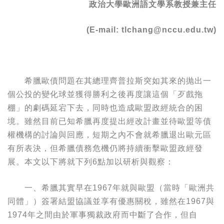
政治大學歐洲語文學系教授兼主任
(E-mail: tlchang@nccu.edu.tw)
希臘歐債問題在其總理齊普拉斯突如其來的抛出一
個公投的變化球並獲得勝利之後再度讓這個「歹戲拖
棚」的劇碼延宕下去，同時也造成歐盟政經統合的困
境。雖然目前已知希臘再度提出經改計畫並待歐盟等債
權機構的討論與回應，短期之內不會就希臘退出歐元區
有所表決，但希臘債務危機仍將持續衝擊歐盟政經發
展。本文以下將就下列6點加以研析與觀察：
一、希臘其實早在1967年就與歐盟（當時「歐洲共
同體」）簽署結盟協議並享有優惠關稅，雖然在1967與
1974年之間由於軍事獨裁政府而中斷了合作，但自