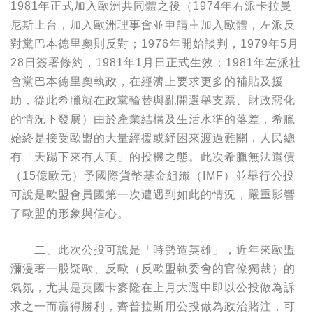
1981年正式加入歐洲共同體之後（1974年右派卡拉曼
尼斯上台，加入歐洲理事會並申請主加入歐體，左派反
對黨巴本德里奧則反對；1976年開始談判，1979年5月
28日簽署條約，1981年1月日正式生效；1981年左派社
會黨巴本德里奧執政，在經濟上要求更多的補貼及援
助，從此希臘就在政黨輪替與亂開選舉支票、財政惡化
的情況下發展）由於產業結構及生活水準的落差，希臘
始終是接受歐盟的大量經援或紓困來渡過難關，人民總
有「天蹋下來有人頂」的投機之態。此次希臘無法還債
（15億歐元）予國際貨幣基金組織（IMF）並舉行公投
可說是歐盟會員國第一次遭遇到如此的情況，嚴重影響
了歐盟的形象與信心。
二、此次公投可說是「時勢造英雄」，近年來歐盟
瀰漫著一股疑歐、反歐（反歐盟執委會的官僚獨裁）的
氣氛，尤其是英國卡麥隆在上月大選中即以公投做為訴
求之一而贏得勝利，齊普拉斯用公投做為政治賭注，可