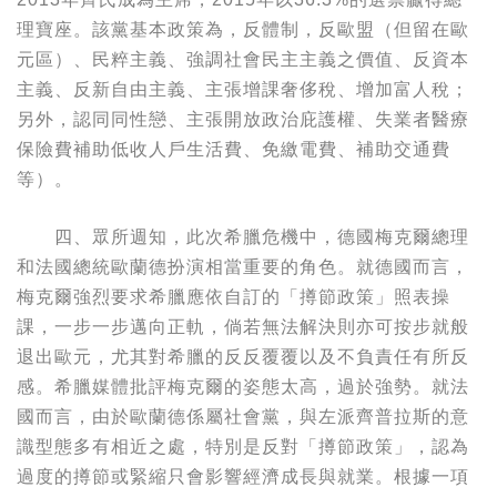
理寶座。該黨基本政策為，反體制，反歐盟（但留在歐
元區）、民粹主義、強調社會民主主義之價值、反資本
主義、反新自由主義、主張增課奢侈稅、增加富人稅；
另外，認同同性戀、主張開放政治庇護權、失業者醫療
保險費補助低收人戶生活費、免繳電費、補助交通費
等）。
四、眾所週知，此次希臘危機中，德國梅克爾總理
和法國總統歐蘭德扮演相當重要的角色。就德國而言，
梅克爾強烈要求希臘應依自訂的「撙節政策」照表操
課，一步一步邁向正軌，倘若無法解決則亦可按步就般
退出歐元，尤其對希臘的反反覆覆以及不負責任有所反
感。希臘媒體批評梅克爾的姿態太高，過於強勢。就法
國而言，由於歐蘭德係屬社會黨，與左派齊普拉斯的意
識型態多有相近之處，特別是反對「撙節政策」，認為
過度的撙節或緊縮只會影響經濟成長與就業。根據一項