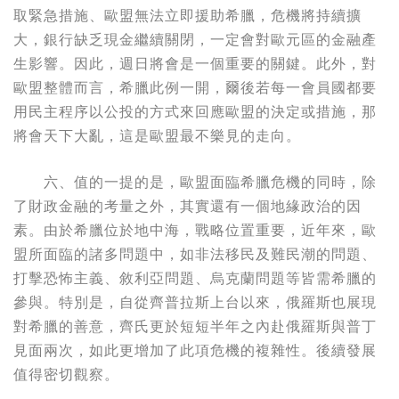
取緊急措施、歐盟無法立即援助希臘，危機將持續擴
大，銀行缺乏現金繼續關閉，一定會對歐元區的金融產
生影響。因此，週日將會是一個重要的關鍵。此外，對
歐盟整體而言，希臘此例一開，爾後若每一會員國都要
用民主程序以公投的方式來回應歐盟的決定或措施，那
將會天下大亂，這是歐盟最不樂見的走向。
六、值的一提的是，歐盟面臨希臘危機的同時，除
了財政金融的考量之外，其實還有一個地緣政治的因
素。由於希臘位於地中海，戰略位置重要，近年來，歐
盟所面臨的諸多問題中，如非法移民及難民潮的問題、
打擊恐怖主義、敘利亞問題、烏克蘭問題等皆需希臘的
參與。特別是，自從齊普拉斯上台以來，俄羅斯也展現
對希臘的善意，齊氏更於短短半年之內赴俄羅斯與普丁
見面兩次，如此更增加了此項危機的複雜性。後續發展
值得密切觀察。