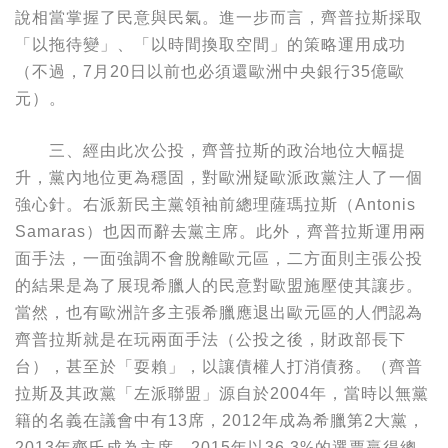
說相當掌握了民意與民氣。進一步而言，齊普拉斯採取
「以拖待變」、「以時間換取空間」的策略運用成功
（不過，7月20日以前也必須還歐洲中央銀行35億歐
元）。
三、經由此次公投，齊普拉斯的政治地位大幅提
升，黨內地位更為穩固，對歐洲疑歐派政黨注人了一個
強心針。右派新民主黨領袖前總理薩瑪拉斯（Antonis
Samaras）也因而辭去黨主席。此外，齊普拉斯運用兩
面手法，一面強調不會脫離歐元區，二方面則主張公投
的結果是為了展現希臘人的民意對歐盟施壓使其讓步。
當然，也有歐洲許多主張希臘應退出歐元區的人們認為
齊普拉斯就是在玩兩面手法（公投之後，財政部長下
台），甚至於「耍賴」，以讓債權人打消債務。（齊普
拉斯及其政黨「左派聯盟」源自於2004年，當時以無黨
籍的名義在議會中有13席，2012年成為希臘第2大黨，
2013年齊氏成為主席，2015年以36.3%的選票贏得總