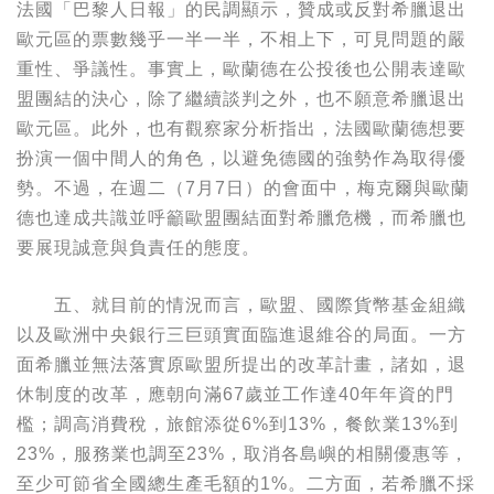
法國「巴黎人日報」的民調顯示，贊成或反對希臘退出
歐元區的票數幾乎一半一半，不相上下，可見問題的嚴
重性、爭議性。事實上，歐蘭德在公投後也公開表達歐
盟團結的決心，除了繼續談判之外，也不願意希臘退出
歐元區。此外，也有觀察家分析指出，法國歐蘭德想要
扮演一個中間人的角色，以避免德國的強勢作為取得優
勢。不過，在週二（7月7日）的會面中，梅克爾與歐蘭
德也達成共識並呼籲歐盟團結面對希臘危機，而希臘也
要展現誠意與負責任的態度。
五、就目前的情況而言，歐盟、國際貨幣基金組織
以及歐洲中央銀行三巨頭實面臨進退維谷的局面。一方
面希臘並無法落實原歐盟所提出的改革計畫，諸如，退
休制度的改革，應朝向滿67歲並工作達40年年資的門
檻；調高消費稅，旅館添從6%到13%，餐飲業13%到
23%，服務業也調至23%，取消各島嶼的相關優惠等，
至少可節省全國總生產毛額的1%。二方面，若希臘不採