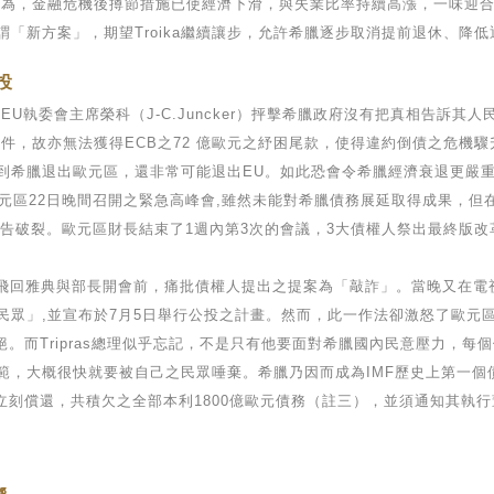
認為，金融危機後撙節措施已使經濟下滑，與失業比率持續高漲，一味迎合
「新方案」，期望Troika繼續讓步，允許希臘逐步取消提前退休、降
投
EU執委會主席榮科（J-C.Juncker）抨擊希臘政府沒有把真相告訴
件，故亦無法獲得ECB之72 億歐元之紓困尾款，使得違約倒債之危機
到希臘退出歐元區，還非常可能退出EU。如此恐會令希臘經濟衰退更嚴重
歐元區22日晚間召開之緊急高峰會,雖然未能對希臘債務展延取得成果，
宣告破裂。歐元區財長結束了1週內第3次的會議，3大債權人祭出最終版
理飛回雅典與部長開會前，痛批債權人提出之提案為「敲詐」。當晚又在電
眾」,並宣布於7月5日舉行公投之計畫。然而，此一作法卻激怒了歐元區
ka拒絕。而Tripras總理似乎忘記，不是只有他要面對希臘國內民意壓力
範，大概很快就要被自己之民眾唾棄。希臘乃因而成為IMF歷史上第一個
立刻償還，共積欠之全部本利1800億歐元債務（註三），並須通知其執