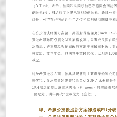
（D.Tusk）表示，德國和法國領袖已呼籲開會商討
億歐元)後，ELA額度上限已達859億歐元。希臘公投後態
財長，可望在已拖延近半年之債務談判扮演關鍵中和
在公投否決紓困方案後，美國財長路傑克(Jack Le
臘做出艱難而必須之財政架構改革，重返成長與在歐元
及節流，透過增稅與縮減政府支出平衡國家財政，要創
減支出、改革年金、與國營事業民營化，以創造130
減記。
關於希臘徵稅方面，雅典當局將對主要產業船運公司提
奢侈稅，並承諾會將消費稅收益佔GDP之比例提升
10月底之前提出皮雷埃夫斯（Piraeus）與塞薩洛尼
1億歐元，明年再砍2億歐元力（註七）。
肆、希臘公投後提新方案卻造成EU分歧