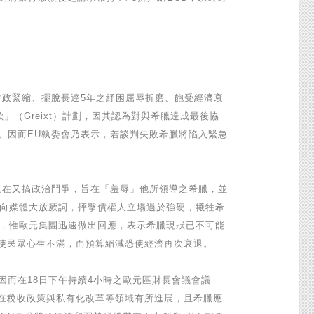
難之財政緊縮、擺脫長達5年之紓困屈辱折磨、飽受經濟衰
（Greixt）計劃，因其認為對與希臘達成最後協
三丈。因而EU執委會乃表示，若談判失敗希臘將陷入緊急
，現在又搞政治鬥爭，旨在「羞辱」他所領導之希臘，並
頭又向媒體大放厥詞，抨擊債權人立場過於強硬，犧牲希
讓步，惟歐元集團迅速做出回應，表示希臘現狀已不可能
使民眾心生不滿，而預算縮減恐使經濟再次衰退。
。因而在18日下午持續4小時之歐元區財長會議會議
並在稅收政策與私有化改革等領域有所進展，且希臘應