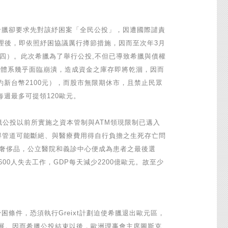
時,希臘卻要求先對該紓困案「全民公投」，因遭國際譴責
代理總理後，即依照紓困協議厲行撙節措施，因而至次年3月
（註四）。此次希臘為了舉行公投,不但已導致希臘與債權
融體系幾乎面臨崩潰，造成資金之庫存即將乾涸，因而
新台幣2100元），而股市無限期休市，且禁止民眾
每週最多可提領120歐元。
希臘公投以前所實施之資本管制與ATM領現限制已邁入
得管道可能斷絕、與醫療費用得自行負擔之生死存亡問
之奢侈品，公立醫院和義診中心便成為患者之最後選
00人失去工作，GDP每天減少2200億歐元。故至少
困條件，恐須執行Greixt計劃迫使希臘退出歐元區，
展。因而希臘公投結束以後，歐洲理事會主席圖斯克