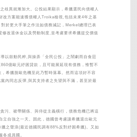
el）間之歧異就漸加大。公投結果顯示，希臘選民向債權人
案能速獲債權人Troika檢視,包括未來4年之基
對於更大手筆之作法如債務減記，Merkel總理已表
度修改退休金以及勞動制度,並考慮要求希臘提交價值
過誤導以鼓動民粹,與操弄「全民公投」之鬧劇而自食惡
至860億歐元紓困貸款，且可能展延現有債務，惟暫不
貸款，希臘脫歐危機至此乃暫時落幕。然而這項好不容
臨黨內同志反彈,與其支持者之失望與不滿，甚至於最
貪污、裙帶關係、與侍從主義橫行，債務危機已將這
自立自強之一天。因此，德國曾考慮讓希臘退出歐元
臘之聲浪(最近德國民調有88%反對紓困希臘)。又如
服各成員國。