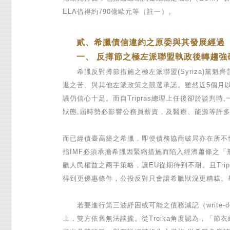
ELA借得約790億歐元等（註一）。
貳、希臘債信違約之原委與其發展經過
一、 反撙節之極左派聯盟執政後轉趨強
希臘反對撙節措施之極左派聯盟(Syriza)黨魁齊
退之苦、與其他左派政策之競選承諾。雖然近5個月以
議仍信心十足。而自Tripras總理上任後卻於談判
狀態,屆時勢必影響公務員薪資，及醫療、能源等許
而已經債臺高築之希臘，即便債務協商破局亦在所不惜
指IMF必須承擔希臘因緊縮措施而陷入經濟蕭條之「
臘人民權益之兩手策略，讓EU從期待到不耐。且Tr
得到更優惠條件，公投反對只會讓希臘狀況更糟糕。
若要進行第三波紓困或可能之債務減記（write-d
上，雙方依舊無法談攏。從Troika角度認為，「