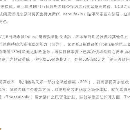
因應措施，歐元區各國7月7日針對希臘公投結果召開緊急高峰會。ECB之E
度蠻橫之原財長瓦魯費克斯(Y. Varoufakis）隨即閃電宣布請辭，任命55
角色。
w)7月6日與希臘Tsipras總理與新財長通話，表示華府期盼雅典和其
區內持續承受債務之能力（註六）。因而8日希臘致函Troika要求第三
造逾130億歐元之財政盈餘，這個目標事實上已高於債權集團之要求,亦
億歐元之財政盈餘，俾換取ESM為期3年、金額535億歐元之「第三波
高稅率、取消離島民眾一部分之賦稅優惠（30%）、對餐廳提高加值稅（
至1%。關於希臘年金改革方面，取消對窮苦退休族之額外津貼。關於希臘
基（Thessaloniki）兩大港口之民營化計劃。關於希臘國防預算方面，