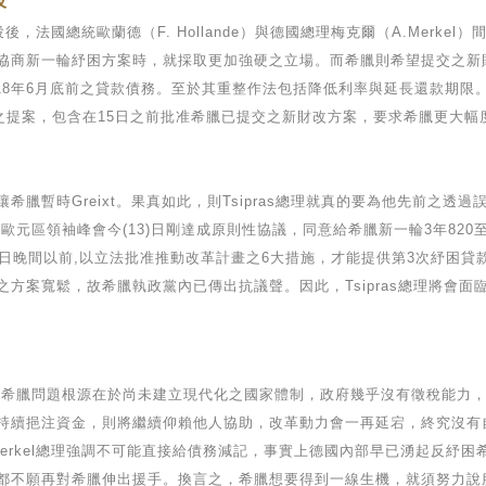
歧
後，法國總統歐蘭德（F. Hollande）與德國總理梅克爾（A.Merk
商新一輪紓困方案時，就採取更加強硬之立場。而希臘則希望提交之新財改方
18年6月底前之貸款債務。至於其重整作法包括降低利率與延長還款期限。
之提案，包含在15日之前批准希臘已提交之新財改方案，要求希臘更大幅
暫時Greixt。果真如此，則Tsipras總理就真的要為他先前之透
元區領袖峰會今(13)日剛達成原則性協議，同意給希臘新一輪3年820
5日晚間以前,以立法批准推動改革計畫之6大措施，才能提供第3次紓困
方案寬鬆，故希臘執政黨內已傳出抗議聲。因此，Tsipras總理將會面
希臘問題根源在於尚未建立現代化之國家體制，政府幾乎沒有徵稅能力，
持續挹注資金，則將繼續仰賴他人協助，改革動力會一再延宕，終究沒有
erkel總理強調不可能直接給債務減記，事實上德國內部早已湧起反紓困希
都不願再對希臘伸出援手。換言之，希臘想要得到一線生機，就須努力說