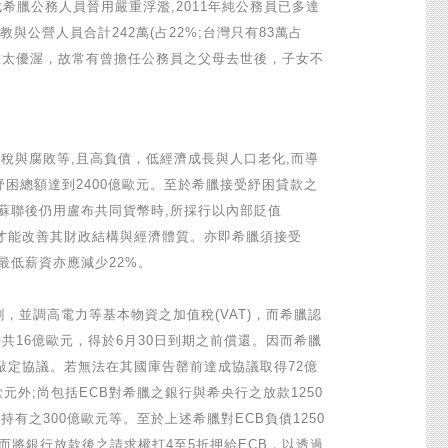
成希臘公務人員晉用嚴重浮濫,2011年純公務員已多達
軍公教與公營人員合計242萬(占22%;台灣只有83萬占
實在太優渥，故常有曾擔任公務員之父母去世後，子女不
臘逃稅與腐敗等,且高負債，低經濟成長與人口老化,而導
元，紓困總額達到2400億歐元。至於希臘接受紓困貸款之
脫離蘇聯後仍用盧布共同貨幣時,所採行以內部貶值
稅還債，才能改善其財政結構與經濟體質。亦即希臘須接受
最低薪資亦應減少22%。
，並調高電力等基本物資之加值稅(VAT)，而希臘認
共16億歐元，得於6月30日到期之前償還。因而希臘
未能敲定協議。若無法在其國庫告罄前達成協議取得72億
元外;尚包括ECB對希臘之銀行與希央行之放款1250
有之300億歐元等。至於上述希臘對ECB負債1250
而將銀行放款後之請求權打4至5折押給ECB，以透過