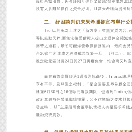
提出具體項目，與有詳細可操作之措施;從希臘角度
沒有太多附加條件之資金紓困。且當天希臘尚提出所謂
二、 紓困談判仍未果希臘卻宣布舉行公
Troika則認為上述之「新方案」並無實質內容,另
導以鼓動民粹,而無法接受債權人提出之退休金縮減條
痛苦之過程，最初可能爆發希臘債務違約，最終會見
合30多年所達成之經濟成果毀於一旦」（註二）。
敲定歐元區財長24日與27日再度集會，惟協商又均
而在布魯塞爾經過1週激烈協商後，Tripras總
享有平等、及尊嚴之權利，「是企圖要羞辱希臘全國民
延遲6月30日之16億歐元還款期限，也遭到Troi
政府拿錢放任希臘繼續揮霍，又不作撙節之要求與規
發生時，IMF主席須照會董事以債權人有權要求希臘
臘融資或貸款。