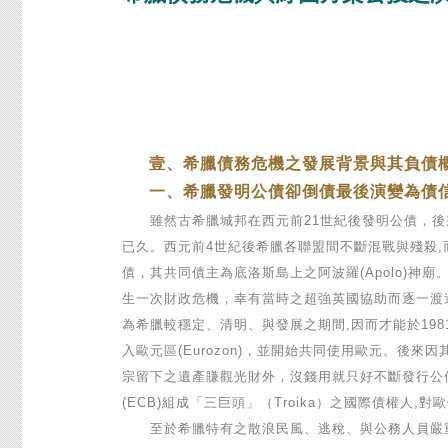
壹、希臘債務危機之發展背景與其負債
一、希臘發明公債卻倒債最後演變為債
雖然古希臘城邦在西元前21世紀後發明公債，後來
已久。西元前4世紀後希臘各聯盟間不斷混戰與殘殺,而
債，其共同債主為底洛斯島上之阿波羅(Apolo)神
生一次財政危機，幸有當時之超強英國協助而逐一渡過
為希臘較穩定、清明、與發展之期間,因而才能於1981年
入歐元區(Eurozon)，並開始共同使用歐元。
宗留下之遺產賺觀光財外，沒錢用就只好不斷發行公債籌
(ECB)組成「三巨頭」（Troika）之國際債權人
至於希臘特有之散浪民風、逃稅、與公務人員嚴重浮濫