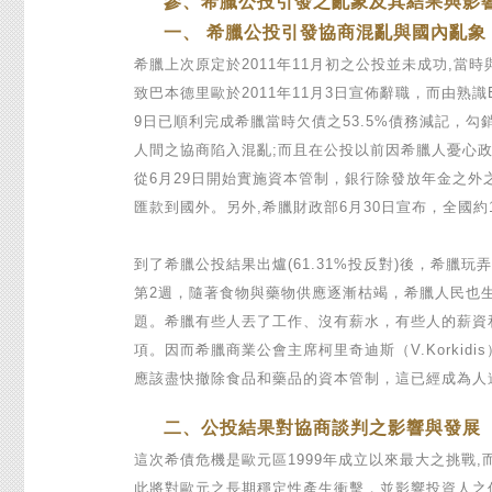
參、希臘公投引發之亂象及其結果與影
一、 希臘公投引發協商混亂與國內亂象
希臘上次原定於2011年11月初之公投並未成功,當
致巴本德里歐於2011年11月3日宣佈辭職，而由熟識
9日已順利完成希臘當時欠債之53.5%債務減記，勾
人間之協商陷入混亂;而且在公投以前因希臘人憂心
從6月29日開始實施資本管制，銀行除發放年金之外
匯款到國外。另外,希臘財政部6月30日宣布，全國約
到了希臘公投結果出爐(61.31%投反對)後，希
第2週，隨著食物與藥物供應逐漸枯竭，希臘人民也
題。希臘有些人丟了工作、沒有薪水，有些人的薪資
項。因而希臘商業公會主席柯里奇迪斯（V.Korkid
應該盡快撤除食品和藥品的資本管制，這已經成為人
二、公投結果對協商談判之影響與發展
這次希債危機是歐元區1999年成立以來最大之挑戰,
此將對歐元之長期穩定性產生衝擊，並影響投資人之