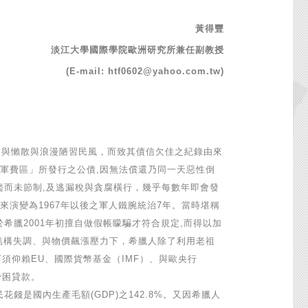
黃得豐
淡江大學國際學院歐洲研究所兼任副教授
(E-mail: htf0602@yahoo.com.tw)
,與懶散與浪漫陋習民風，而致其債信欠佳之紀錄由來
分攤軍費區」所發行之公債,因無法償還乃同一天惡性倒
浮濫而未節制,及逃漏稅與貪腐橫行，幾乎每數年即會發
演變為1967年以後之軍人鐵腕統治7年。當時堪稱
由於希臘2001年初擅自做假帳矇騙才符合規定,而得以加
業結構失調、與物價飆漲壓力下，希臘人除了利用老祖
而須仰賴EU、國際貨幣基金（IMF）、與歐央行
紓困貸款。
是國內生產毛額(GDP)之142.8%。又因希臘人