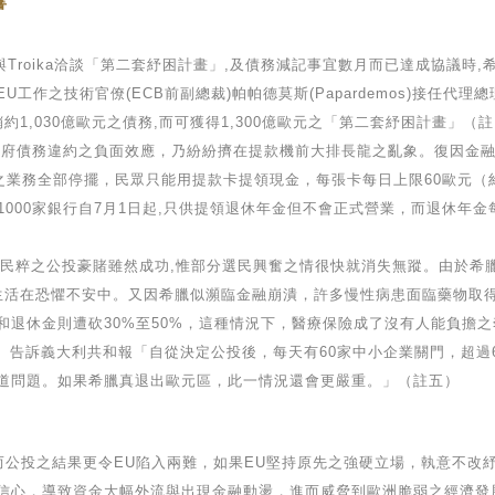
響
時與Troika洽談「第二套紓困計畫」,及債務減記事宜數月而已達成協議
EU工作之技術官僚(ECB前副總裁)帕帕德莫斯(Papardemos)接任
銷約1,030億歐元之債務,而可獲得1,300億歐元之「第二套紓困計畫」
政府債務違約之負面效應，乃紛紛擠在提款機前大排長龍之亂象。復因金
之業務全部停擺，民眾只能用提款卡提領現金，每張卡每日上限60歐元（約
1000家銀行自7月1日起,只供提領退休年金但不會正式營業，而退休年金
臘玩弄民粹之公投豪賭雖然成功,惟部分選民興奮之情很快就消失無蹤。由於
生活在恐懼不安中。又因希臘似瀕臨金融崩潰，許多慢性病患面臨藥物取
和退休金則遭砍30%至50%，這種情況下，醫療保險成了沒有人能負擔
is）告訴義大利共和報「自從決定公投後，每天有60家中小企業關門，超過6
道問題。如果希臘真退出歐元區，此一情況還會更嚴重。」（註五）
而公投之結果更令EU陷入兩難，如果EU堅持原先之強硬立場，執意不改紓
信心，導致資金大幅外流與出現金融動盪，進而威脅到歐洲脆弱之經濟發