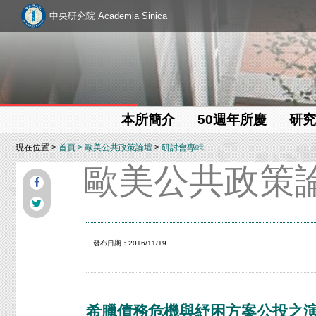
中央研究院 Academia Sinica
本所簡介
50週年所慶
研究
現在位置 >
首頁
>
歐美公共政策論壇
>
研討會專輯
歐美公共政策
發布日期：2016/11/19
希臘債務危機與紓困方案公投之