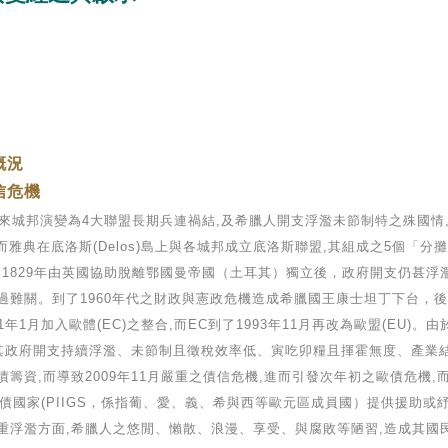
概況
信危機
城邦演變為4大聯盟長期兵連禍結,及希臘人開支浮濫未節制特之殊國情
雅典在底洛斯(Delos)島上與各城邦成立底洛斯聯盟,其組成之5個「
廟。1829年由英國協助脫離鄂國曼帝國（土耳其）獨立後，政府開支仍甚
難關。到了1960年代之財政與憲政危機造成希臘國王康士坦丁下台，後來
1月加入歐體(EC)之整合,而EC到了1993年11月再改為歐盟(EU)。
後來因其政府開支持續浮濫、未節制且徵稅效率低、寅吃卯糧且揮霍無度、產
資,而導致2009年11月嚴重之債信危機,進而引發次年初之歐債危機,
,對歐債國家(PIIGS，係指葡、愛、義、希與西等歐元區成員國）提供援助或
方面,希臘人之悠閒、懶散、浪漫、享受、與腐敗等陋習,造成其國民花錢