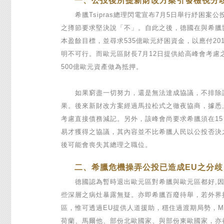
一、公投後所提新財改方案引發檢視分
希臘Tsipras總理閃電宣布7月5日舉行紓困案公投
之撙節要求堅決說「不」。自此之後，德國在與希臘協
本盈餘目標，並尋求535億歐元紓困資金，以應付20
明不可行。而歐元區財長7月12日提供給高峰會考慮
500億歐元資產做為抵押。
如果窮盡一切努力，還是無法達成協議，不排除讓希臘
果。後來新財改方案經過馬拉松式之徹夜協商，據悉,歐
考慮直接債務減記。另外，該峰會尚要求希臘須在1
易才獲得之協議，其內容並不比希臘人民以公投否決之
後可能會喪失其總理之職位。
二、希臘危機操弄公投已造成EU之分歧
德國認為暫時退出歐元區對希臘與歐元區都好,因
些深層之病灶暴露無疑。亦即希臘百廢待舉，若外界
區，惟可透過EU提供人道援助，穩住過渡期局勢，M
荷蘭、馬爾他、部份北歐國家、與部份東歐國家，亦