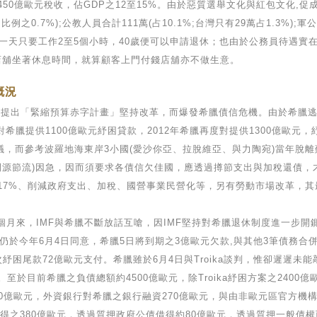
450億歐元稅收，佔GDP之12至15%。由於惡質選舉文化與紅包文化,促
例之0.7%);公教人員合計111萬(占10.1%;台灣只有29萬占1.3%);
務員一天只要工作2至5個小時，40歲便可以申請退休；也由於公務員待遇
店舖坐著休息時間，就算顧客上門付錢店舖亦不做生意。
概況
drou)提出「緊縮預算赤字計畫」堅持改革，而爆發希臘債信危機。由於希
首次對希臘提供1100億歐元紓困貸款，2012年希臘再度對提供1300億歐
i)之建議，而參考波羅地海東岸3小國(愛沙你亞、拉脫維亞、與力陶宛)當年
政之撙節措施(即開源節流)因急，因而須要求各債信欠佳國，應透過撙節支出與加
減薪17%、削減政府支出、加稅、國營事業民營化等，另有勞動市場改革，其
來，IMF與希臘不斷放話互嗆，因IMF堅持對希臘退休制度進一步開鍘
仍於今年6月4日同意，希臘5日將到期之3億歐元欠款,與其他3筆債務合併
上次紓困尾款72億歐元支付。希臘雖於6月4日與Troika談判，惟卻遲遲
目前希臘之負債總額約4500億歐元，除Troika紓困方案之2400億歐
80億歐元，外資銀行對希臘之銀行融資270億歐元，與由非歐元區官方機構持
得之380億歐元，透過質押政府公債借得約80億歐元，透過質押一般債權