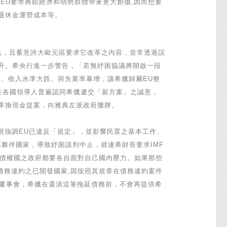
EU要求將給經濟和弱勢群體帶來更大創傷,因而想要
低退休金運營成本等。
其人民，且蓄意誇大歐元區要求它改革之內容，並常透過誤
驟升。希央行進一步警告，「若無紓困協議將開啟一段
、收入水準大跌、與失業率暴增，讓希臘歸屬EU整
但在各國領導人普遍認同希臘遞交「新方案」之誠意，
改革換現金提案，向雅典左派政府攤牌。
視強調EU已違反「規定」，並影響民眾之基本工作、
夥伴國家，導致紓困談判中止，就連希財長要求IMF
，每個債權國之政府都要各自面對自己國內壓力。如果那些
債務違約之已開發國家,因按照其規章在債務違約案件
行董事會，希臘在還清這筆拖延債務前，不會再提供希