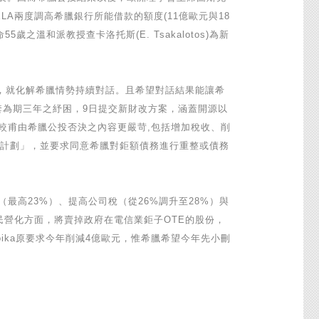
LA兩度調高希臘銀行所能借款的額度(11億歐元與18
歲之溫和派教授查卡洛托斯(E. Tsakalotos)為新
他各方，就化解希臘情勢持續對話。且希望對話結果能讓希
套為期三年之紓困，9日提交新財改方案，涵蓋開源以
較甫由希臘公投否決之內容更嚴苛,包括增加稅收、削
紓困計劃」，並要求同意希臘對鉅額債務進行重整或債務
最高23%）、提高公司稅（從26%調升至28%）與
民營化方面，將賣掉政府在電信業鉅子OTE的股份，
Troika原要求今年削減4億歐元，惟希臘希望今年先小刪