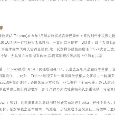
硬
普拉斯(A.Tripras)在今年1月發表勝選感言時已重申：應告別帶來災
來EU各國一直積極與希臘協商，一致絕口不提有「B計劃」或「希臘脫歐」
時,一再要求國際債權人變得更務實,此一反對撙節措施態度使Troika火冒
多行業。尤其雙方在消減退休金,與提高消費稅等議題上仍難有共識。
，Tripras總理6月14日仍強硬砲轟EU，以過去五年來是在掠奪希臘
刑事責任」。此外，Tripras總理又常一邊屈服於債權人之要求，一轉
ipras總理鋌而走險，企圖靠民意當後盾，並以舉行「全民公投」逼EU
畢竟希臘已施行撙節數年，如今又得再大砍社會福利及加重稅賦，肯定會
own）談判，則希臘政府又難以同時討好其民眾與Troika，裡外不是人
節衣縮食」是對希臘之基本要求，尚應進一步削減退休金與最低工資標準，