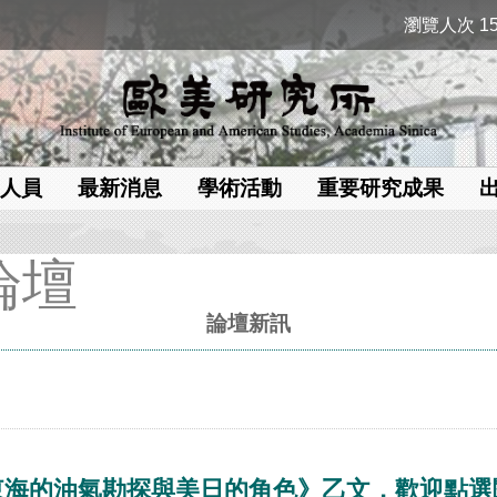
瀏覽人次 15
人員
最新消息
學術活動
重要研究成果
論壇
論壇新訊
東海的油氣勘探與美日的角色》乙文，歡迎點選