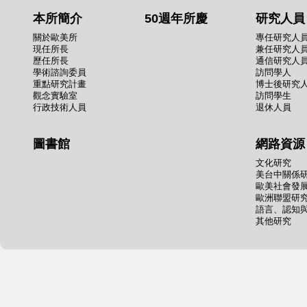
本所簡介
50週年所慶
研究人員
關於歐美所
專任研究人
現任所長
兼任研究人
歷任所長
通信研究人
學術諮詢委員
訪問學人
重點研究計畫
博士後研究
觀念實驗室
訪問學生
行政技術人員
退休人員
圖書館
網路資源
文化研究
美台中關係
歐美社會發
歐洲聯盟研
語言、認知
其他研究