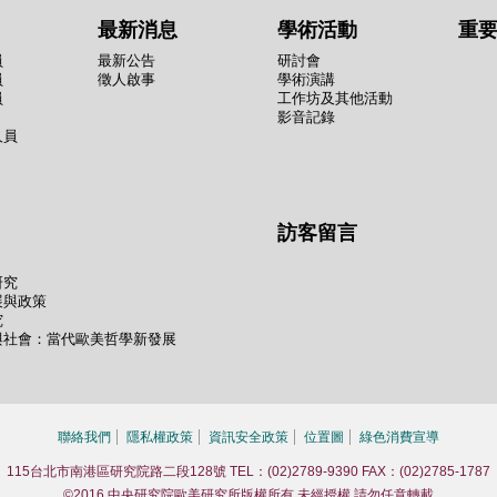
最新消息
學術活動
重
員
最新公告
研討會
員
徵人啟事
學術演講
員
工作坊及其他活動
影音記錄
人員
訪客留言
研究
展與政策
究
與社會：當代歐美哲學新發展
聯絡我們
隱私權政策
資訊安全政策
位置圖
綠色消費宣導
115台北市南港區研究院路二段128號 TEL：(02)2789-9390 FAX：(02)2785-1787
©2016 中央研究院歐美研究所版權所有 未經授權 請勿任意轉載