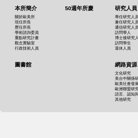
本所簡介
50週年所慶
研究人員
關於歐美所
專任研究人
現任所長
兼任研究人
歷任所長
通信研究人
學術諮詢委員
訪問學人
重點研究計畫
博士後研究
觀念實驗室
訪問學生
行政技術人員
退休人員
圖書館
網路資源
文化研究
美台中關係
歐美社會發
歐洲聯盟研
語言、認知
其他研究