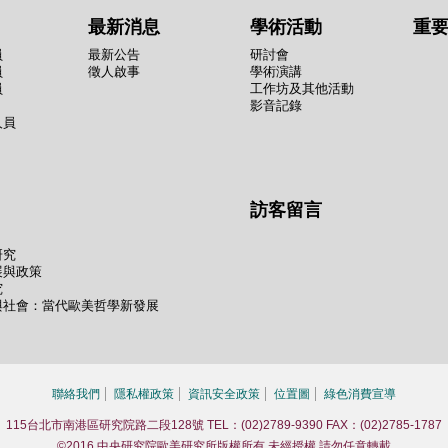
最新消息
學術活動
重
員
最新公告
研討會
員
徵人啟事
學術演講
員
工作坊及其他活動
影音記錄
人員
訪客留言
研究
展與政策
究
與社會：當代歐美哲學新發展
聯絡我們
隱私權政策
資訊安全政策
位置圖
綠色消費宣導
115台北市南港區研究院路二段128號 TEL：(02)2789-9390 FAX：(02)2785-1787
©2016 中央研究院歐美研究所版權所有 未經授權 請勿任意轉載