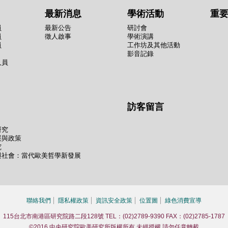
最新消息
學術活動
重
員
最新公告
研討會
員
徵人啟事
學術演講
員
工作坊及其他活動
影音記錄
人員
訪客留言
研究
展與政策
究
與社會：當代歐美哲學新發展
聯絡我們
隱私權政策
資訊安全政策
位置圖
綠色消費宣導
115台北市南港區研究院路二段128號 TEL：(02)2789-9390 FAX：(02)2785-1787
©2016 中央研究院歐美研究所版權所有 未經授權 請勿任意轉載