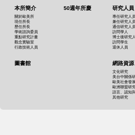
本所簡介
50週年所慶
研究人員
關於歐美所
專任研究人
現任所長
兼任研究人
歷任所長
通信研究人
學術諮詢委員
訪問學人
重點研究計畫
博士後研究
觀念實驗室
訪問學生
行政技術人員
退休人員
圖書館
網路資源
文化研究
美台中關係
歐美社會發
歐洲聯盟研
語言、認知
其他研究