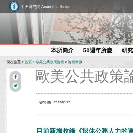
中央研究院 Academia Sinica
本所簡介
50週年所慶
研究
現在位置 >
首頁
>
歐美公共政策論壇
>
論壇新訊
歐美公共政策
發布日期：2017/05/12
目前新增收錄《退休公務人力的