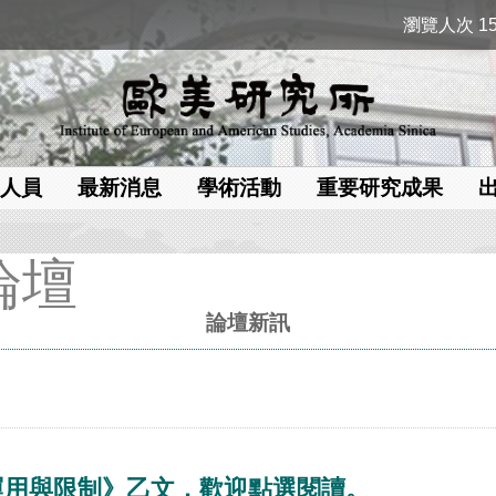
瀏覽人次 15
人員
最新消息
學術活動
重要研究成果
論壇
論壇新訊
運用與限制》乙文，歡迎點選閱讀。