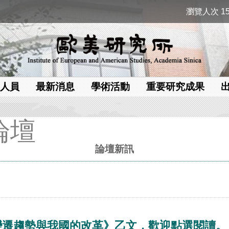
瀏覽人次 15
人員
最新消息
學術活動
重要研究成果
論壇
論壇新訊
變遷趨勢與我國的改革》乙文，歡迎點選閱讀。