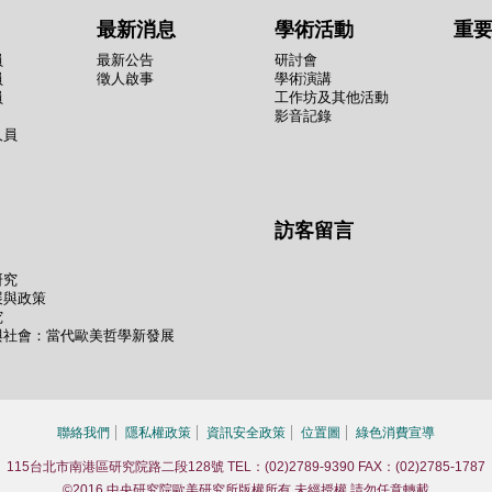
最新消息
學術活動
重
員
最新公告
研討會
員
徵人啟事
學術演講
員
工作坊及其他活動
影音記錄
人員
訪客留言
研究
展與政策
究
與社會：當代歐美哲學新發展
聯絡我們
隱私權政策
資訊安全政策
位置圖
綠色消費宣導
115台北市南港區研究院路二段128號 TEL：(02)2789-9390 FAX：(02)2785-1787
©2016 中央研究院歐美研究所版權所有 未經授權 請勿任意轉載