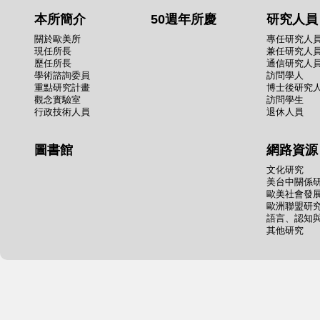
本所簡介
50週年所慶
研究人員
關於歐美所
專任研究人
現任所長
兼任研究人
歷任所長
通信研究人
學術諮詢委員
訪問學人
重點研究計畫
博士後研究
觀念實驗室
訪問學生
行政技術人員
退休人員
圖書館
網路資源
文化研究
美台中關係
歐美社會發
歐洲聯盟研
語言、認知
其他研究