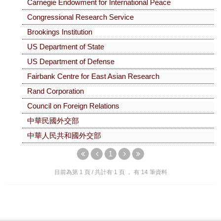
Carnegie Endowment for International Peace
Congressional Research Service
Brookings Institution
US Department of State
US Department of Defense
Fairbank Centre for East Asian Research
Rand Corporation
Council on Foreign Relations
中華民國外交部
中華人民共和國外交部
1
目前為第
1
頁 / 共計有
1
頁 ， 有
14
筆資料