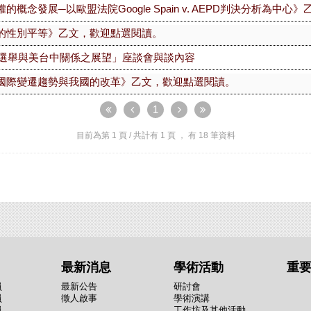
概念發展─以歐盟法院Google Spain v. AEPD判決分析為中
的性別平等》乙文，歡迎點選閱讀。
統選舉與美台中關係之展望」座談會與談內容
國際變遷趨勢與我國的改革》乙文，歡迎點選閱讀。
1
目前為第
1
頁 / 共計有
1
頁 ， 有
18
筆資料
最新消息
學術活動
重
員
最新公告
研討會
員
徵人啟事
學術演講
員
工作坊及其他活動