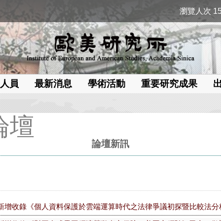
瀏覽人次 15
人員
最新消息
學術活動
重要研究成果
論壇
論壇新訊
新增收錄《個人資料保護於雲端運算時代之法律爭議初探暨比較法分