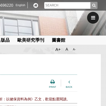
696220
English
出版品
歐美研究季刊
圖書館
A+
A
A-
PRINT
BACK
析：以健保資料為例》乙文，歡迎點選閱讀。