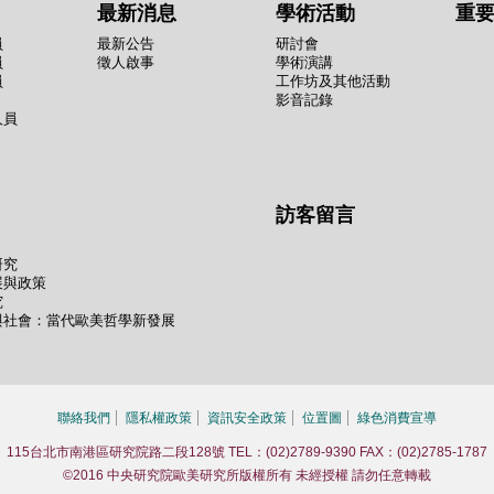
最新消息
學術活動
重
員
最新公告
研討會
員
徵人啟事
學術演講
員
工作坊及其他活動
影音記錄
人員
訪客留言
研究
展與政策
究
與社會：當代歐美哲學新發展
聯絡我們
隱私權政策
資訊安全政策
位置圖
綠色消費宣導
115台北市南港區研究院路二段128號 TEL：(02)2789-9390 FAX：(02)2785-1787
©2016 中央研究院歐美研究所版權所有 未經授權 請勿任意轉載