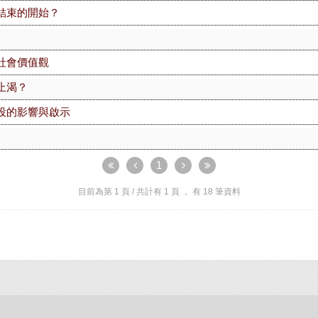
結束的開始？
社會價值觀
止渴？
投的影響與啟示
1
目前為第
1
頁 / 共計有
1
頁 ， 有
18
筆資料