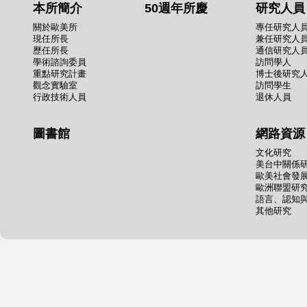
本所簡介
50週年所慶
研究人員
關於歐美所
專任研究人
現任所長
兼任研究人
歷任所長
通信研究人
學術諮詢委員
訪問學人
重點研究計畫
博士後研究
觀念實驗室
訪問學生
行政技術人員
退休人員
圖書館
網路資源
文化研究
美台中關係
歐美社會發
歐洲聯盟研
語言、認知
其他研究