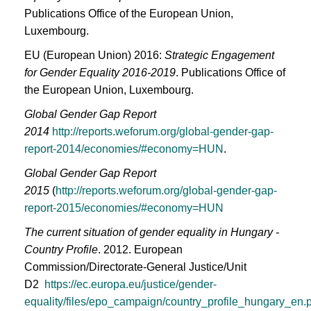
Publications Office of the European Union,
Luxembourg.
EU (European Union) 2016:
Strategic Engagement
for Gender Equality 2016-2019
. Publications Office of
the European Union, Luxembourg.
Global Gender Gap Report
2014
http://reports.weforum.org/global-gender-gap-
report-2014/economies/#economy=HUN
.
Global Gender Gap Report
2015
(
http://reports.weforum.org/global-gender-gap-
report-2015/economies/#economy=HUN
The current situation of gender equality in Hungary -
Country Profile
. 2012. European
Commission/Directorate-General Justice/Unit
D2
https://ec.europa.eu/justice/gender-
equality/files/epo_campaign/country_profile_hungary_en.