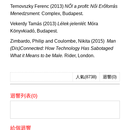
Ternovszky Ferenc (2013)
NŐ! a profit: Női Erőforrás
Menedzsment.
Complex, Budapest.
Vekerdy Tamás (2013)
Lélek-jelenlét.
Móra
Könyvkiadó, Budapest.
Zimbardo, Philip and Coulombe, Nikita (2015)
Man
(Dis)Connected
: How Technology Has Sabotaged
What it Means to be Male.
Rider, London.
人氣(8738)
迴響(0)
迴響列表(0)
給個迴響