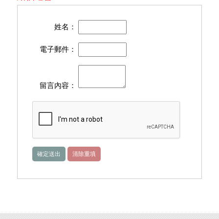
姓名：
電子郵件：
留言內容：