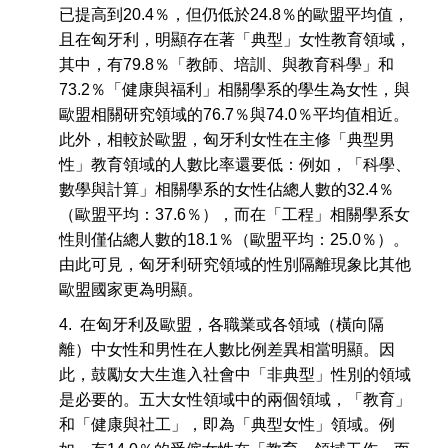
已提高到20.4％，但仍低於24.8％的歐盟平均值，
且在匈牙利，明顯存在著「典型」女性教育領域，
其中，有79.8％「教師、培訓、與教育科學」和
73.2％「健康與福利」相關學系的學生為女性，與
歐盟相關研究領域的76.7％與74.0％平均值相近。
此外，相較於歐盟，匈牙利女性在主修「典型男
性」教育領域的人數比率還要低：例如，「科學、
數學與計算」相關學系的女性佔總人數的32.4％
（歐盟平均：37.6％），而在「工程」相關學系女
性則僅佔總人數的18.1％（歐盟平均：25.0％）。
由此可見，匈牙利研究領域的性別隔離現象比其他
歐盟國家更為明顯。
4. 在匈牙利及歐盟，各職業或各領域（橫向隔
離）中女性和男性在人數比例差異相當明顯。因
此，鼓勵女大生進入社會中「非典型」性別的領域
是必要的。五大女性領域中的兩個領域，「教育」
和「健康與社工」，即為「典型女性」領域。例