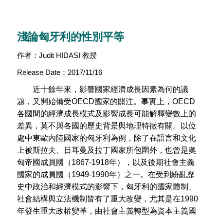
淺論匈牙利的性別平等
作者：Judit HIDASI 教授
Release Date：2017/11/16
近十餘年來，影響國家經濟成長因素為何的議
題，又開始備受OECD國家的關注。事實上，OECD
各國間的經濟成長模式及影響成長可能解釋變數上的
差異，莫不與各國的歷史背景與地理特徵有關。以位
處中東歐內陸國家的匈牙利為例，除了在語言和文化
上被斯拉夫、日耳曼及拉丁國家所包圍外，也曾是奧
匈帝國成員國（1867-1918年），以及後期社會主義
國家的成員國（1949-1990年）之一。在受到紛亂歷
史中政治和經濟模式的影響下，匈牙利的國家體制、
社會結構與立法機制皆有了重大改變，尤其是在1990
年發生重大政權變革，由社會主義轉型為資本主義國