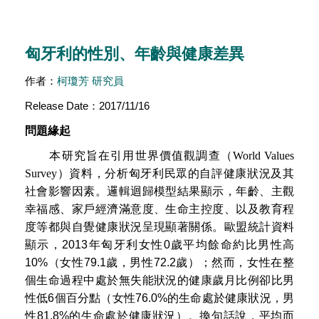
匈牙利的性別、年齡與健康差異
作者：
柯瓊芳 研究員
Release Date：2017/11/16
問題緣起
本研究旨在引用世界價值觀調查（
World Values
Survey
）資料，分析匈牙利民眾的自評健康狀況及其
社會影響因素。邏輯迴歸模型結果顯示，年齡、主觀
幸福感、家戶經濟滿意度、生命主控度、以及教育程
度等都與自覺健康狀況呈現顯著關係。歐盟統計資料
顯示，2013年匈牙利女性0歲平均餘命約比男性高
10%（女性79.1歲，男性72.2歲）；然而，女性在整
個生命過程中處於無失能狀況的健康歲月比例卻比男
性低6個百分點（女性76.0%的生命處於健康狀況，男
性81.8%的生命處於健康狀況）。換句話說，平均而