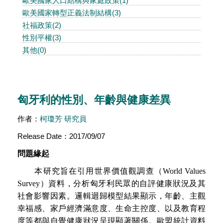
歐美國家人口結構與家庭政策(1)
歐美國家轉型正義法制結構(3)
社福政策(2)
性別平權(3)
其他(0)
匈牙利的性別、年齡與健康差異
作者：
柯瓊芳 研究員
Release Date：2017/09/07
問題緣起
本研究旨在引用世界價值觀調查（
World Values
Survey
）資料，分析匈牙利民眾的自評健康狀況及其
社會影響因素。邏輯迴歸模型結果顯示，年齡、主觀
幸福感、家戶經濟滿意度、生命主控度、以及教育程
度等都與自覺健康狀況呈現顯著關係。歐盟統計資料