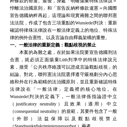
粹條款的命運。最後，身處「明確揚棄特殊法律說＝
悖離法治國原則」和「宣告反納粹條款違憲＝向國際
宣告德國納粹再起」這理論和現實兩難之間的聯邦憲
法法院，作成了包含三項重點的Wunsiedel判決：重新
確認特律殊法律說在一般法律定義上的地位、特殊法
律的例外合憲性、以及言論自由釋義架構的重整。
一、一般法律的重新定義：觀點歧視的禁止
本案的為難之處，在於如果法院要宣告德國刑法
合憲，就必須正面揚棄Lüth判準中的特殊法律說元
素，接受「公共秩序維護可以證成言論觀點歧視」的
結論。對此，聯邦憲法法院選擇遵守嚴格劃分內心思
維和外在行為範疇的法治國原則，並且重新確認特殊
法律說在「一般法律」定義裡的核心地位。在
Wunsiedel判決的定義下，一般法律係指論證中立
（justificatory neutrality）且效果（適用）中立
（consequential neutrality）的規範，其要件包含了一般
（外部）法益保障以及觀點歧視禁止
（Standpunktdiskriminierungsverbot ）兩者。