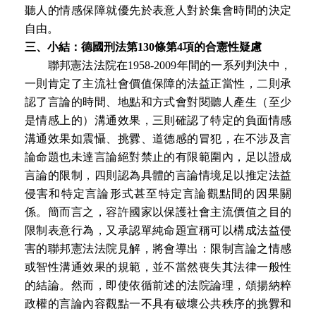
聽人的情感保障就優先於表意人對於集會時間的決定
自由。
三、小結：德國刑法第130條第4項的合憲性疑慮
聯邦憲法法院在1958-2009年間的一系列判決中，
一則肯定了主流社會價值保障的法益正當性，二則承
認了言論的時間、地點和方式會對閱聽人產生（至少
是情感上的）溝通效果，三則確認了特定的負面情感
溝通效果如震懾、挑釁、道德感的冒犯，在不涉及言
論命題也未達言論絕對禁止的有限範圍內，足以證成
言論的限制，四則認為具體的言論情境足以推定法益
侵害和特定言論形式甚至特定言論觀點間的因果關
係。簡而言之，容許國家以保護社會主流價值之目的
限制表意行為，又承認單純命題宣稱可以構成法益侵
害的聯邦憲法法院見解，將會導出：限制言論之情感
或智性溝通效果的規範，並不當然喪失其法律一般性
的結論。然而，即使依循前述的法院論理，頌揚納粹
政權的言論內容觀點一不具有破壞公共秩序的挑釁和