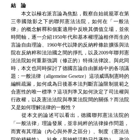
結 論
本文以極右派言論為焦點，觀察自始就籠罩在第
三帝國陰影之下的聯邦憲法法院，如何在「一般法
律」的概念解釋和個案適用中反映其價值立場，並依
時間軸，逐一介紹1950年代和基本權理論相伴而生的
言論自由理論、1960年代以降的反納粹條款擴張與法
院在反納粹和法治國之間的掙扎，以及2009年聯邦憲
法法院如何重新強調（修正的）特殊法律說。與此同
時，本文也同時探討了德國言論自由脈絡中的各項議
題：一般法律（allgemeine Gesetze）這項威瑪制憲時的
編輯疏漏，如何成為日後基本法判斷言論限制規範之
合憲性的唯一標準？這項判準又如何決定了司法權與
行政權，以及憲法法院與專業法院間的關係？而法院
又是如何理解法律的一般性？
從本文的論述可以看出，德國聯邦憲法法院的
「一般法律」理論發展，並非純粹的法律操作問題，
而實有其理論（內心與外界之區分）、制度（憲法法
院的積極性）、社會（新納粹活動日益蓬勃）、政治