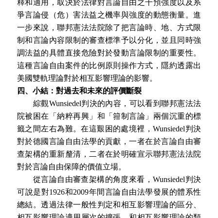
釋和適用，取決於法律對言論自由之干預強度以及系
爭言論侵（危）害法益之機率與強度的動態衡量。進
一步來說，聯邦憲法法院除了把言論時、地、方式限
制和言論內容限制的審查標準予以分化，並且同時強
調法益的具體直接危險對於發動言論限制的重要性。
這種言論自由案件的比例原則操作方式，隱約透露出
美國雙軌理論對於相互影響理論的影響。
四、小結：對過去和未來的評價斷裂
綜觀Wunsiedel判決的內容，可以看到聯邦憲法法
院被困在「納粹再興」和「箝制言論」兩個沉重的標
籤之間左右為難。在這艱困的處境裡，Wunsiedel判決
對於德國言論自由法學的貢獻，一者在於言論自由審
查架構的重新釐清，二者在於明確宣示聯邦憲法法院
對於言論自由保障的價值立場。
從言論自由審查架構的角度來看，Wunsiedel判決
可說是對1926和2009年間言論自由法學發展的體系性
總結。透過法律一般性判定和相互影響理論的區分、
相互影響理論適用層次的擴張，和相互影響理論的類