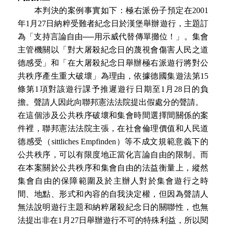
本判決的案例事實如下：極右派份子預定在2001
年1月27日納粹受難者紀念日於漢堡舉辦遊行，主題訂
為「支持言論自由──用示威代替傳單攤位！」。集會
主管機關以「對大屠殺紀念日的蔑視會傷害人民之道
德感受」和「在大屠殺紀念日舉辦極右派遊行將對公
共秩序產生重大破壞」為理由，依據德國集遊法第15
條第1項對該遊行課予推遲遊行日期至1月28日的負
擔。聲請人因此向聯邦憲法法院提出假處分的聲請。
在這個涉及公共秩序破壞和集會時間選擇間關係的案
件裡，聯邦憲法法院主張，在社會倫理價值和人民道
德感受（sittliches Empfinden）等不成文規範意義下的
公共秩序，可以有限度地正當化言論自由的限制。而
在本案關於公共秩序和集會自由的法益衡量上，縱然
集會自由的保障範圍及於主辦人對於集會遊行之時
間、地點、形式和內容的自我決定權，但因為聲請人
無法說明遊行主題和納粹屠殺紀念日的關聯性，也無
法提出非在1月27日舉辦遊行不可的特殊利益，所以閱