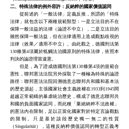
二、特殊法律的例外容許：反納粹的國家價值認同
從前述的「一般法律」定義反推，所謂的「特殊
法律」就包含以下兩種規範類型：一是立法目的不在
保障一般法益的法律（論證不中立），二是立法目的
雖然保障一般法益，但在法律適用上造成觀點歧視的
法律（效果／適用不中立）。由此觀之，德國刑法第
130條第4項屬於牴觸法治國原則的特殊法律，依照本
判決的論證理當違憲。
但是，為了證成德國刑法第130條第4項的規範合
憲性，聯邦憲法法院另外採取了一種極為特殊的論證
路徑：聯邦憲法法院回溯德意志聯邦共和國和基本法
的歷史源起，主張國家社會主義政權在1933到1945間
超越正常範疇的暴虐統治歷史，構成了德意志聯邦共
和國的負面國家認同，而此種「棄絕納粹不法政權」
的憲法內在限制，足以正當化國家對於特定言論觀點
的限制。只是基於該段歷史獨一無二的性質
（Singularität），這種反納粹價值認同的轉型正義考