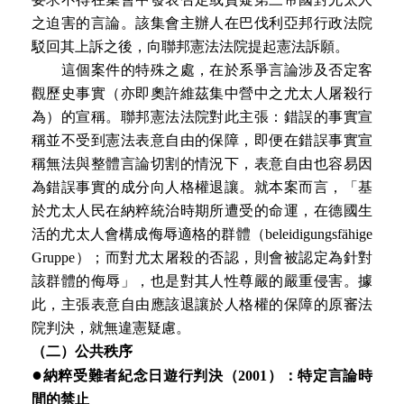
之迫害的言論。該集會主辦人在巴伐利亞邦行政法院
駁回其上訴之後，向聯邦憲法法院提起憲法訴願。
這個案件的特殊之處，在於系爭言論涉及否定客
觀歷史事實（亦即奧許維茲集中營中之尤太人屠殺行
為）的宣稱。聯邦憲法法院對此主張：錯誤的事實宣
稱並不受到憲法表意自由的保障，即便在錯誤事實宣
稱無法與整體言論切割的情況下，表意自由也容易因
為錯誤事實的成分向人格權退讓。就本案而言，「基
於尤太人民在納粹統治時期所遭受的命運，在德國生
活的尤太人會構成侮辱適格的群體（beleidigungsfähige
Gruppe）；而對尤太屠殺的否認，則會被認定為針對
該群體的侮辱」，也是對其人性尊嚴的嚴重侵害。據
此，主張表意自由應該退讓於人格權的保障的原審法
院判決，就無違憲疑慮。
（二）公共秩序
●
納粹受難者紀念日遊行判決（2001）：特定言論時
間的禁止