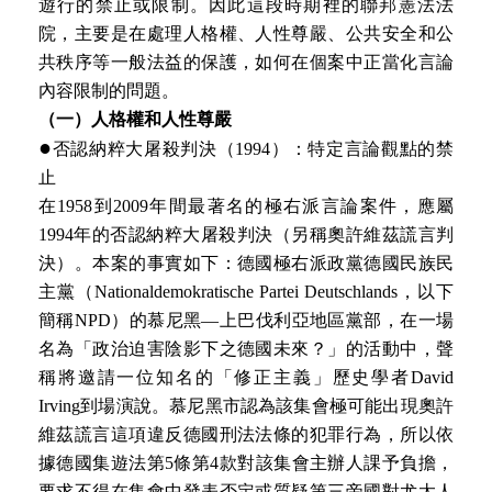
遊行的禁止或限制。因此這段時期裡的聯邦憲法法
院，主要是在處理人格權、人性尊嚴、公共安全和公
共秩序等一般法益的保護，如何在個案中正當化言論
內容限制的問題。
（一）人格權和人性尊嚴
●
否認納粹大屠殺判決（1994）：特定言論觀點的禁
止
在1958到2009年間最著名的極右派言論案件，應屬
1994年的否認納粹大屠殺判決（另稱奧許維茲謊言判
決）。本案的事實如下：德國極右派政黨德國民族民
主黨（Nationaldemokratische Partei Deutschlands，以下
簡稱NPD）的慕尼黑—上巴伐利亞地區黨部，在一場
名為「政治迫害陰影下之德國未來？」的活動中，聲
稱將邀請一位知名的「修正主義」歷史學者David
Irving到場演說。慕尼黑市認為該集會極可能出現奧許
維茲謊言這項違反德國刑法法條的犯罪行為，所以依
據德國集遊法第5條第4款對該集會主辦人課予負擔，
要求不得在集會中發表否定或質疑第三帝國對尤太人