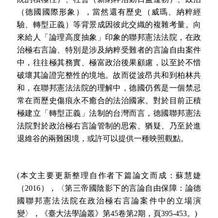
（德國國際形象），當然還有歷史（威瑪、納粹經
驗、轉型正義）等背景成因彼此交織的複雜考量。向
來給人「論理高度抽象」印象的聯邦憲法法院，在政
治極右言論、特別是涉及納粹受難者的言論自由案件
中，往往極其務實、極富政治後果顧慮，以至於不惜
破壞其論證完整性的境地。故而從波昂共和到柏林共
和，在聯邦憲法法院的理解中，德國仍舊是一個禁忌
常在而歷史傷痕永不癒合的法治國家。對於目前正積
極建立「轉型正義」法制的台灣而言，德國聯邦憲法
法院對於政治極右言論管制的思索、猶疑、乃至於進
退維谷的兩難困境，或許可以提供一種映照觀點。
(本文主要更新整理自作者下篇論文而成：蘇慧婕
（2016），〈第三帝國陰影下的言論自由保障：論德
國聯邦憲法法院在政治極右言論案件中的立場演
變〉，《臺大法學論叢》第45卷第2期，頁395-453。)