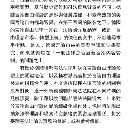
兩種類型。基於歷史背景和司法實務背景的不同，德
國言論自由理論的源起與發展路徑，和臺灣熟知的美
國言論自由極為迥異。在第三帝國的陰影之下，德國
的言論自由法學一直在「法治國vs.反納粹」或是「自
由理念市場vs.轉型正義」的價值衝突中，不斷地尋求
平衡點。是以，德國言論自由的實務爭議和法學研
究，向來就聚焦在「一般法律是否涵蓋言論內容管
制」的問題之上。
有鑑於德國聯邦憲法法院判決在言論自由理論形
塑上的關鍵地位，以及極右派言論對於言論自由理論
發展的指標性作用，本文選擇以極右派言論的相關判
決為對象，逐一分析德國聯邦憲法法院在不同時期的
見解演變，除了藉以說明聯邦憲法法院近六十年來對
於言論自由理論內涵的細緻化操作外，也同時呈現出
抽象法學理論和現實時空脈絡的緊密連結關係。對於
臺灣憲法理論與實務的發展，或有參考價值。