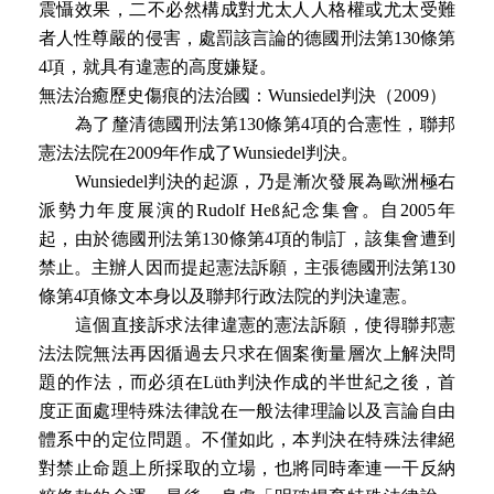
震懾效果，二不必然構成對尤太人人格權或尤太受難
者人性尊嚴的侵害，處罰該言論的德國刑法第130條第
4項，就具有違憲的高度嫌疑。
無法治癒歷史傷痕的法治國：Wunsiedel判決（2009）
為了釐清德國刑法第130條第4項的合憲性，聯邦
憲法法院在2009年作成了Wunsiedel判決。
Wunsiedel判決的起源，乃是漸次發展為歐洲極右
派勢力年度展演的Rudolf Heß紀念集會。自2005年
起，由於德國刑法第130條第4項的制訂，該集會遭到
禁止。主辦人因而提起憲法訴願，主張德國刑法第130
條第4項條文本身以及聯邦行政法院的判決違憲。
這個直接訴求法律違憲的憲法訴願，使得聯邦憲
法法院無法再因循過去只求在個案衡量層次上解決問
題的作法，而必須在Lüth判決作成的半世紀之後，首
度正面處理特殊法律說在一般法律理論以及言論自由
體系中的定位問題。不僅如此，本判決在特殊法律絕
對禁止命題上所採取的立場，也將同時牽連一干反納