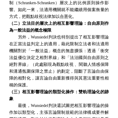
制（Schranken-Schranken）層次上的比例原則操作影
響。如此一來，法適用機關就不能繼續用個案衡量的
方式，把觀點歧視法律加以合憲化。
（二）立法目的層次上的相互影響理論：自由原則作
為一般法益的概念極限
另外，Wunsiedel判決也特別提出了相互影響理論
在正當法益判定上的適用，藉此限制立法者和法適用
機關對於「一般法益」概念的無盡擴張：透過「衝突
法益優位決定之相對界線」和「法治國與自由原則之
絕對界線」（此處顯現為觀點歧視 、閱聽人情感保障
和溝通氛圍保障之禁止）的劃定，阻斷了言論自由保
障的相對化，讓言論自由重新獲得與其憲法重要性相
稱的保護。
（三）相互影響理論的類型化操作：雙軌理論化的跡
象
最後，Wunsiedel判決還試圖把相互影響理論的操
作加以類型化，主張言論限制規範的法律構成要件解