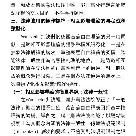
量，就成為德國憲法秩序中唯一能正當化特定言論觀
點歧視的立法目的，不得再行類推。
三、法律適用的操作標準：相互影響理論的再定位和
類型化
Wunsiedel判決對於德國言論自由理論的另一項貢
獻，是對相互影響理論的體系重構和細緻化：一是在
抽象法律解釋的層次上重整表意自由釋義的架構，確
認法律一般性作為合憲性判準的地位。二是透過相互
影響理論在立法目的正當性判定上的適用，對一般法
益的概念進行限縮。三是在個案法律適用的層次上，
試圖類型化相互影響理論的操作。
（一）相互影響理論的衡量界線：法律一般性
在Wunsiedel判決裡，聯邦憲法法院導正了「一般
法律」概念的體系定位，讓言論自由釋義回歸基本權
釋義的架構。詳言之，聯邦憲法法院確認了以觀點歧
視禁止為其概念內涵的法律一般性，係屬法規範限制
（Schranken）層次的要求，不會受到法規範限制之限