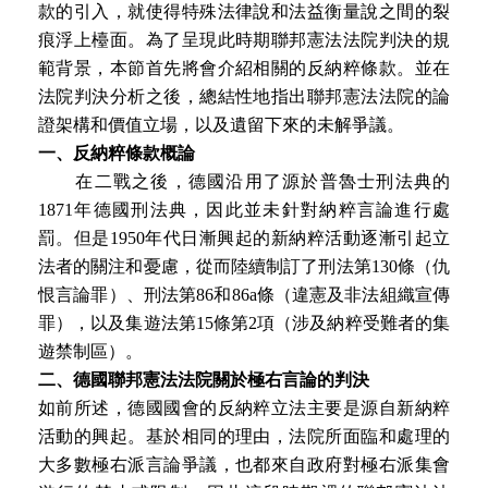
款的引入，就使得特殊法律說和法益衡量說之間的裂
痕浮上檯面。為了呈現此時期聯邦憲法法院判決的規
範背景，本節首先將會介紹相關的反納粹條款。並在
法院判決分析之後，總結性地指出聯邦憲法法院的論
證架構和價值立場，以及遺留下來的未解爭議。
一、反納粹條款概論
在二戰之後，德國沿用了源於普魯士刑法典的
1871年德國刑法典，因此並未針對納粹言論進行處
罰。但是1950年代日漸興起的新納粹活動逐漸引起立
法者的關注和憂慮，從而陸續制訂了刑法第130條（仇
恨言論罪）、刑法第86和86a條（違憲及非法組織宣傳
罪），以及集遊法第15條第2項（涉及納粹受難者的集
遊禁制區）。
二、德國聯邦憲法法院關於極右言論的判決
如前所述，德國國會的反納粹立法主要是源自新納粹
活動的興起。基於相同的理由，法院所面臨和處理的
大多數極右派言論爭議，也都來自政府對極右派集會