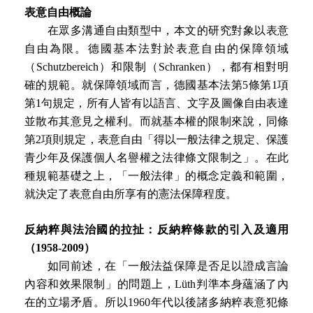
表意自由概論
在眾多溝通自由類型中，本文的研究對象以表意
自由為限。德國基本法對於表意自由的保障領域
（Schutzbereich）和限制（Schranken），都有相對明
確的規範。就保障領域而言，德國基本法第5條第1項
第1句規定，所有人皆有以語言、文字及圖像自由表達
並散布其意見之權利。而就基本權的限制來說，同條
第2項則規定，表意自由「得以一般法律之規定、保護
青少年及保護個人名譽權之法律條文限制之」。在此
種規範基礎之上，「一般法律」的概念定義和範圍，
就決定了表意自由所享有的憲法保障程度。
反納粹與法治國的拉扯：反納粹條款的引入及適用
（1958-2009）
如同前述，在「一般法益保障是否足以證成言論
內容和效果限制」的問題上，Lüth判準本身蘊涵了內
在的立場矛盾。所以1960年代以後諸多納粹表意犯條