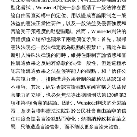
型化嘗試，Wunsiedel判決一步步釐清了一般法律在言
論自由審查架構中的定位、用以證成言論限制之一般
法益的憲法正當性要件，以及一般法益受侵害強度和
言論受干預程度的動態關聯。然而，Wunsiedel判決的
實體價值立場卻也顯示了兩種價值矛盾：首先，聯邦
憲法法院把一般法律定義為觀點歧視禁止，藉此在重
新引入特殊法律說的同時，維持住限制言論情感和智
性溝通效果之反納粹條款的法律一般性。但是這種承
認言論溝通效果之法益侵害能力的觀點，和「信任公
共言說力量」、排除溝通效果管制的嚴格法益認知並
不相容。其次，絕對否認言論觀點單純宣稱之法益侵
害能力的立場，也必然無法導出德國刑法第130條第3
項和第4項合憲的結論。因此，Wunsiedel判決的分裂論
證，意味著聯邦憲法法院對於公民社會自由論辯的信
任程度會隨著言論觀點而變化：頌揚納粹政權言論之
惡，只能透過言論管制、而不能以更多言論來治癒。