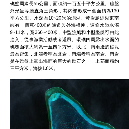
礁盤周緣長55公里，面積約一百五十平方公里。礁盤
外形呈等腰直角三角形，其內部形成一個面積為130
平方公里、水深為10~20米的潟湖。黃岩島潟湖東南
端有一個寬400米的通道與外海相連，這條水道水深
9~11米，寬360~400米，中型漁船和小型艦艇可由此
進入，從事漁業活動或者避風。環礁四周露出水面的
礁塊面積大約為一至四平方米。以北、南兩邊的礁塊
最為密集，北端者稱為北岩，南端者稱為南岩。南岩
是在礁盤上露出海面的巨大的礁石之一，上部面積約
三平方米，海拔1.8米。