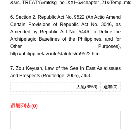
&src=TREATY&mtdsg_no=XXI~6&chapter=21&Temp=mtd
6. Section 2, Republic Act No. 9522 (An Actto Amend
Certain Provisions of Republic Act No. 3046, as
Amended by Republic Act No. 5446, to Define the
Archipelagic Baselines of the Philippines, and for
Other Purposes),
http://philippinelaw.info/statutes/ra9522.html
7. Zou Keyuan, Law of the Sea in East Asia:Issues
and Prospects (Routledge, 2005), at63.
人氣(8863)
迴響(0)
迴響列表(0)