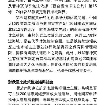
層之相鄰、相向重疊問題。中華民國、中國大陸、以
及菲律賓似乎無法依據《聯合國海洋法公約》第15
條、74條及83條規定進行海域劃界。
第五是有關黃岩島附近海域伏季休漁問題。中國
大陸農業部南海區漁政局宣布自5月16日開始實施從
北緯12度以北至「閩粵海域交界線」的南海海域伏季
休魚措施。由於黃岩島位於北緯15度，東經117度附
近海域，是在伏季休漁控制範圍。但是以傳統漁場或
歷史性水域去主張並執行漁業資源之保育與管理權
限，同樣有國際法適用上之疑義。此外，雖然菲律賓
也有權宣布劃定自其群島直線基線向海劃起200浬專
屬經濟區內之休漁範圍，但此休魚區如果包括黃岩島
四周傳統捕漁區或領海的話，執法爭端就可能發生。
對我國之政策性建議與結論
鑒於南海存在許多包括島嶼領土主權、島嶼是否
可主張200浬專屬經濟區或大陸礁層、周邊國家申請
延伸大陸礁層範圍、專屬經濟區或大陸礁層劃界、有