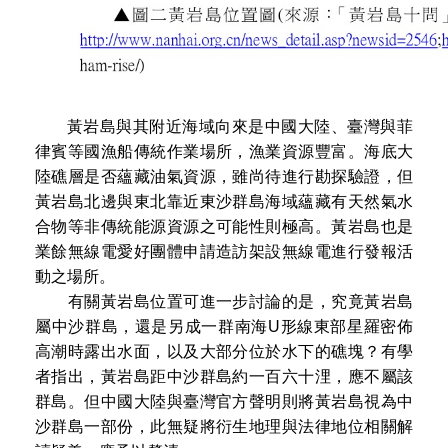
黃岩島與其附近海域向來是中國大陸、臺灣與菲
律賓等國漁船傳統作業場所，漁業資源豐富。海底大
陸礁層是否蘊藏油氣資源，雖尚待進行勘探驗證，但
黃岩島北邊與東北靠近東沙群島海域蘊藏有天然氣水
合物等非傳統能源資源之可能性則極高。黃岩島也是
業餘無線電愛好團體申請造訪架設無線電進行發報活
動之場所。
有關黃岩島位置可進一步討論的是，究竟黃岩島
屬中沙群島，還是另成一群南海U形線東部星羅密佈
高潮時露出水面，以及大部分位於水下的礁塊？有學
者指出，黃岩島距中沙群島約一百六十浬，應不屬該
群島。但中國大陸與臺灣官方聲明則將黃岩島視為中
沙群島一部份，此無疑將衍生地理與法律地位相關解