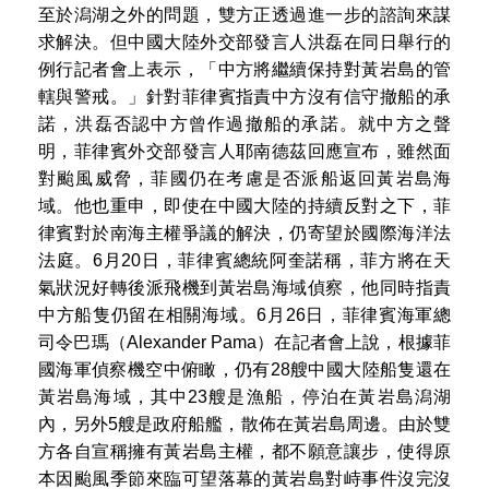
至於潟湖之外的問題，雙方正透過進一步的諮詢來謀
求解決。但中國大陸外交部發言人洪磊在同日舉行的
例行記者會上表示，「中方將繼續保持對黃岩島的管
轄與警戒。」針對菲律賓指責中方沒有信守撤船的承
諾，洪磊否認中方曾作過撤船的承諾。就中方之聲
明，菲律賓外交部發言人耶南德茲回應宣布，雖然面
對颱風威脅，菲國仍在考慮是否派船返回黃岩島海
域。他也重申，即使在中國大陸的持續反對之下，菲
律賓對於南海主權爭議的解決，仍寄望於國際海洋法
法庭。6月20日，菲律賓總統阿奎諾稱，菲方將在天
氣狀況好轉後派飛機到黃岩島海域偵察，他同時指責
中方船隻仍留在相關海域。6月26日，菲律賓海軍總
司令巴瑪（Alexander Pama）在記者會上說，根據菲
國海軍偵察機空中俯瞰，仍有28艘中國大陸船隻還在
黃岩島海域，其中23艘是漁船，停泊在黃岩島潟湖
內，另外5艘是政府船艦，散佈在黃岩島周邊。由於雙
方各自宣稱擁有黃岩島主權，都不願意讓步，使得原
本因颱風季節來臨可望落幕的黃岩島對峙事件沒完沒