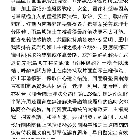
爭議區片面油氣資源開發、U形線法律性質與法理依
據、加上區域外強權因戰略、安全、國家利益等因素
考量積極介入的種種國際法律、政治、安全、戰略等
問題，短期內南海問題要獲得各方都滿意妥善處理十
分困難，而島嶼領土主權獲得最終解決更不太可能。
面臨複雜敏感情境，我國除持續發表外交聲明，重申
我國擁有黃岩島領土主權之根本立場外，更應積極研
議可能採取的雙贏或多贏策略。或許最好的解決方式
還是先把島嶼主權問題像《南極條約》一樣予以凍
結，呼籲相關方停止在南海採取片面宣示主權作為，
停止軍備擴張、採取信心建立措施、同意將整個南海
宣布劃定為資源共同保育、管理、利用、開發區。此
亦符合《聯合國海洋法公約》第123條所規定南海此
半閉海周邊國家在無法解決爭議前應履行的臨時安排
協商合作義務。如何落實馬總統的南海政策「主權屬
我、擱置爭議、和平互惠、共同開發」的原則，以及
執行國際關係上包括積極參與國際事務之三道國防防
線有待我國政府相關單位認真思考，早日擬定出有效