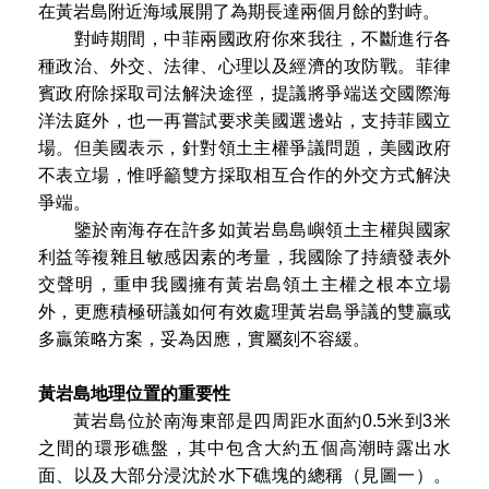
在黃岩島附近海域展開了為期長達兩個月餘的對峙。
對峙期間，中菲兩國政府你來我往，不斷進行各
種政治、外交、法律、心理以及經濟的攻防戰。菲律
賓政府除採取司法解決途徑，提議將爭端送交國際海
洋法庭外，也一再嘗試要求美國選邊站，支持菲國立
場。但美國表示，針對領土主權爭議問題，美國政府
不表立場，惟呼籲雙方採取相互合作的外交方式解決
爭端。
鑒於南海存在許多如黃岩島島嶼領土主權與國家
利益等複雜且敏感因素的考量，我國除了持續發表外
交聲明，重申我國擁有黃岩島領土主權之根本立場
外，更應積極研議如何有效處理黃岩島爭議的雙贏或
多贏策略方案，妥為因應，實屬刻不容緩。
黃岩島地理位置的重要性
黃岩島位於南海東部是四周距水面約0.5米到3米
之間的環形礁盤，其中包含大約五個高潮時露出水
面、以及大部分浸沈於水下礁塊的總稱（見圖一）。