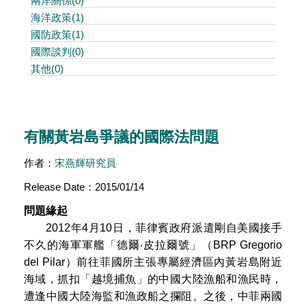
兩岸關係(0)
海洋政策(1)
國防政策(1)
國際談判(0)
其他(0)
有關黃岩島爭議的國際法問題
作者：
宋燕輝研究員
Release Date：2015/01/14
問題緣起
2012年4月10日，菲律賓政府派遣剛自美國接手
不久的海軍軍艦「德爾‧皮拉爾號」（BRP Gregorio
del Pilar）前往菲國所主張專屬經濟區內黃岩島附近
海域，抓扣「越境捕魚」的中國大陸漁船和漁民時，
遭逢中國大陸海監和漁政船之攔阻。之後，中菲兩國