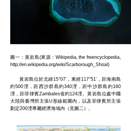
圖一：黃岩島(來源：Wikipedia, the freencyclopedia,
http://en.wikipedia.org/wiki/Scarborough_Shoal)
黃岩島位於北緯15°07'，東經117°51'，距海南島
約500浬，距西沙群島約340浬，距中沙群島約160
浬，距菲律賓Zambales省約124浬。黃岩島位處中國
大陸與臺灣所主張U形線範圍內，以及菲律賓所主張
劃定200浬專屬經濟海域內（見圖二）。