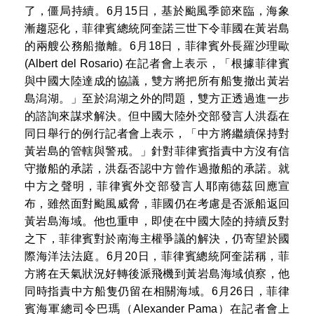
了，僵局持續。6月15日，基於颱風季節來臨，海象
漸趨惡化，菲律賓總統阿奎諾三世下令菲國在黃岩島
的兩艘公務船撤離。6月18日，菲律賓外長羅沙理歐
(Albert del Rosario) 在記者會上表示，「根據菲律賓
與中國大陸達成的協議，雙方將把所有船隻撤出黃岩
島潟湖。」至於潟湖之外的問題，雙方正透過進一步
的諮詢來謀求解決。但中國大陸外交部發言人洪磊在
同日舉行的例行記者會上表示，「中方將繼續保持對
黃岩島的管轄與警戒。」針對菲律賓指責中方沒有信
守撤船的承諾，洪磊否認中方曾作過撤船的承諾。就
中方之聲明，菲律賓外交部發言人耶南德茲回應宣
布，雖然面對颱風威脅，菲國仍在考慮是否派船返回
黃岩島海域。他也重申，即使在中國大陸的持續反對
之下，菲律賓對於南海主權爭議的解決，仍寄望於國
際海洋法法庭。6月20日，菲律賓總統阿奎諾稱，菲
方將在天氣狀況好轉後派飛機到黃岩島海域偵察，他
同時指責中方船隻仍留在相關海域。6月26日，菲律
賓海軍總司令巴瑪（Alexander Pama）在記者會上