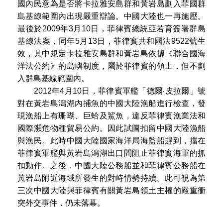
國內民意為是否將卡拉雅安島群和黃岩島劃入菲國群
島基線範圍內出現嚴重辯論。中國大陸也一再施壓。
最後於2009年3月10日，菲律賓總統亞若育簽署群島
基線法案，同年5月13日，菲律賓共和國法9522號生
效，其中規定卡拉雅安島群和黃岩島依據《聯合國海
洋法公約》的島嶼制度，屬於菲律賓的領土，但不劃
入群島基線範圍內。
2012年4月10日，菲律賓軍艦「德爾‧皮拉爾」號
對在黃岩島潟湖內捕魚的中國大陸漁船進行檢查，發
現漁船上有珊瑚、巨蛤及鯊魚，違反菲律賓漁業法和
國際瀕危物種貿易公約。因此試圖扣留中國大陸漁船
與漁民。此時中國大陸國家海洋局海監船趕到，擋在
菲律賓軍艦與黃岩島潟湖出口間阻止菲律賓海軍的抓
扣動作。之後，中國大陸公務船並和菲律賓公務船在
黃岩島附近海域所發生的對峙情勢持續。此可視為第
三次中國大陸與菲律賓有關黃岩島領土主權的嚴重衝
突外交事件，仍未落幕。