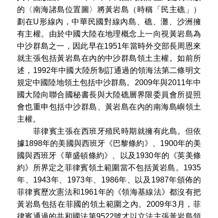
的〈南海諸島位置圖〉將黃岩島（時稱「民主礁」）
劃在U形線內，中華民國對線內島、礁、灘、沙洲擁
有主權。由於中國大陸在地理概念上一向視黃岩島為
中沙群島之一，因此早在1951年當時外交部長周恩來
就主張包括黃岩島在內的中沙群島領土主權。如前所
述，1992年中國大陸所制訂通過的領海法第二條明文
規定中國陸地領土包括中沙群島。2009年與2011年中
國大陸向聯合國秘書長與大陸礁層界限委員會所提照
會也重申包括中沙群島、黃岩島在內的南海島嶼領土
主權。
菲律賓主張在西班牙殖民時期就擁有此島。但依
據1898年的美國與西班牙《巴黎條約》、1900年的美
國與西班牙《華盛頓條約》、以及1930年的《英美條
約》所界定之菲律賓領土範圍當不包括黃岩島。1935
年、1943年、1973年、1986年、以及1987年頒佈的
菲律賓歷次憲法和1961年的《領海基線法》都沒有把
黃岩島包括在菲國的領土範圍之內。2009年3月，菲
律賓通過的共和國法第9522號才以立法主張黃岩島領