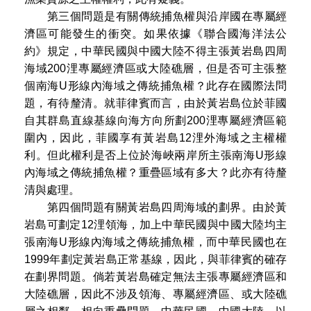
第三個問題是有關傳統捕魚權與沿岸國在專屬經
濟區可能發生的衝突。如果依據《聯合國海洋法公
約》規定，中華民國與中國大陸不得主張黃岩島四周
海域200浬專屬經濟區或大陸礁層，但是否可主張整
個南海U形線內海域之傳統捕魚權？此存在國際法問
題，有待釐清。就菲律賓而言，由於黃岩島位於菲國
自其群島直線基線向海方向所劃200浬專屬經濟區範
圍內，因此，菲國享有黃岩島12浬外海域之主權權
利。但此權利是否上位於海峽兩岸所主張南海U形線
內海域之傳統捕魚權？重疊區域有多大？此亦有待釐
清與處理。
第四個問題有關黃岩島四周海域的劃界。由於黃
岩島可劃定12浬領海，加上中華民國與中國大陸均主
張南海U形線內海域之傳統捕魚權，而中華民國也在
1999年劃定黃岩島正常基線，因此，與菲律賓的確存
在劃界問題。倘若黃岩島確定無法主張專屬經濟區和
大陸礁層，因此不涉及領海、專屬經濟區、或大陸礁