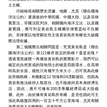
土主權。
仔細檢視相關歷史證據、地圖，尤其《聯合國海
洋法公約》通過後的中華民國、中國大陸、以及菲律
賓憲法，菲國法院判決、相關國內海洋立法，以及國
家實踐，應可判定黃岩島主權屬菲律賓是站不住腳
的。菲律賓以地理鄰近性主張黃岩島所有權也欠缺國
際法理依據。
第二個國際法相關問題是：究竟黃岩島是《聯合
國海洋法公約》第121條所規定的島嶼？還是岩塊？
透過電視媒體一再播放黃岩島的實際影片，我們可以
確定此自然形成的陸地領土的確是四面環水，在高潮
時高於水面，雖然只有幾平方米大小，仍可視為此條
款所稱島嶼，有權劃定12 領海和24浬鄰接區。但因為
黃岩島無法維持人類居住，也不能維持其本身經濟生
活，因此，應不可擁有200浬專屬經濟區或大陸礁
層。此外，由於擁有黃岩島所有權，是否也因此可主
張此島礁盤四周約一百五十平方公里海域，尤其有關
漁業資源之主權權利，此有疑義。