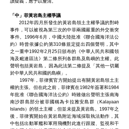
讀疑義，應予以釐清。
「中」菲黃岩島主權爭議
2012年四月所發生的黃岩島領土主權爭議的對峙
事件，可以被視為第三次的中菲兩國嚴重的外交衝突
事件。1996年6月，中國大陸批准《聯合國海洋法公
約》時曾依據公約第310條規定提出四個聲明，其中
之一重申1992年2月25日頒布的《中華人民共和國領
海及毗連區法》第二條所列各群島及島嶼的主權。此
聲明包括黃岩島， 因為此法第二條提及「其他一切屬
於中華人民共和國的島嶼」。
1997年，菲律賓官方開始提出有關黃岩島領土主
權的主張。但在此之前，菲律賓在1982年簽署和1984
年批准《聯合國海洋法公約》時雖做出聲明主張南海
南沙群島部分被菲國稱為卡拉雅安島群（Kalayaan
Islands）的領土主權，但並未提及黃岩島。1997年之
後，菲律賓開始在黃岩島附近海域採取執法動作，其
中包括出動軍艦和軍用飛機對此進行跟蹤、監視和干