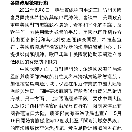
各國政府後續行動
2012年6月8日，菲律賓總統阿奎諾三世訪問美國
會見國務卿希拉蕊與歐巴馬總統。會談中，美國政府
重申美國對南海議題不選邊，希望和平化解爭議，反
對任何一方使用武力或脅迫手段。美國也再呼籲各方
藉由更多對話和其他外交途徑解決問題。希拉蕊宣
布，美國將協助菲律賓建設新的海岸線警戒中心，並
提供裝備和訓練。歐巴馬重申美國將協助菲國建立最
低限度的有效防衛能力。
中國大陸方面，自對峙開始，派遣國家海洋局海
監船與農業部漁政船前往黃岩島海域實施常態巡航，
加強控管島周邊海域，保護在附近作業的中國大陸籍
漁船與漁民，同時要求菲國政府船隻退出黃岩島附近
海域。另一方面，北京透過經濟手段，要求中國大陸
民眾取消前往菲律賓的觀光旅遊行程，限制或停止菲
國香蕉進口大陸。農業部南海區漁政局也宣布自5月
16日開始實施從北緯12度以北至「閩粵海域交界線」
的南海海域伏季休魚措施。黃岩島附近海域涵蓋在此