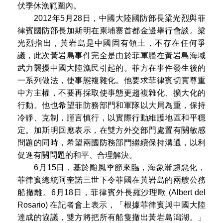
伏季休漁範圍內。
2012年5月28日，中國大陸國防部長梁光烈與菲
律賓國防部長加斯明在柬埔寨首都金邊舉行會談。梁
光烈指出，黃岩島是中國固有領土，不存在任何爭
議，此次黃岩島事件完全是由於菲軍艦在黃岩島海域
武力襲擾中國大陸漁民引起的。菲方在事件發生後的
一系列做法，使事態複雜化。他要求菲律賓切實尊重
中方主權，不要再採取使事態更趨複雜化、擴大化的
行動。他也希望菲防務部門和軍隊以大局為重，保持
冷靜、克制，謹言慎行，以實際行動維護地區和平穩
定。加斯明回應表示，在雙方外交部門處置有關敏感
問題的同時，希望兩國防務部門繼續保持溝通，以利
促進有關問題的和平、合理解決。
6月15日，基於颱風季節來臨，海象漸趨惡化，
菲律賓總統阿奎諾三世下令菲國在黃岩島的兩艘公務
船撤離。6月18日，菲律賓外長羅沙理歐 (Albert del
Rosario) 在記者會上表示，「根據菲律賓與中國大陸
達成的協議，雙方將把所有船隻撤出黃岩島潟湖。」