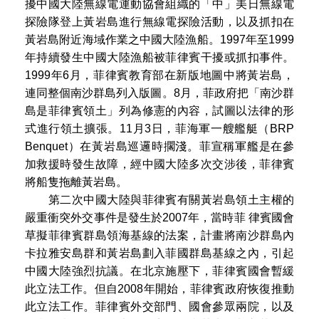
擾中國大陸無線電運動協會組織的「中」美日無線電
探險隊登上黃岩島進行無線電探險活動，以及抓扣在
黃岩島附近海域作業之中國大陸漁船。1997年至1999
年持續發生中國大陸漁船被菲律賓干擾或抓扣事件。
1999年6月，菲律賓教育部在新版地圖中將黃岩島，
連同整個南沙群島列入版圖。8月，菲政府把「南沙群
島是菲律賓領土」列為修憲的內容，試圖以法律的形
式進行領土擴張。11月3日，菲海軍一艘艦艇（BRP
Benquet）在黃岩島巡邏時擱淺。菲宣稱軍艦是在參
加救援時發生故障，經中國大陸多次交涉後，菲律賓
將船隻拖離黃岩島。
第二次中國大陸與菲律賓有關黃岩島領土主權的
嚴重衝突外交事件是發生於2007年，當時菲 律賓國會
草擬菲律賓群島領海基線的法案，計畫將南沙群島內
卡拉雅安島群和黃岩島劃入菲國群島基線之內，引起
中國大陸強烈抗議。在北京施壓下，菲律賓國會暫緩
此立法工作。但自2008年開始，菲律賓政府恢復推動
此立法工作。菲律賓外交部門、國會參眾兩院，以及