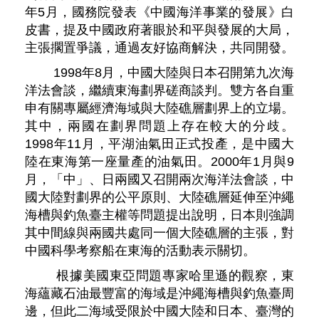
年5月，國務院發表《中國海洋事業的發展》白
皮書，提及中國政府著眼於和平與發展的大局，
主張擱置爭議，通過友好協商解決，共同開發。
1998年8月，中國大陸與日本召開第九次海
洋法會談，繼續東海劃界磋商談判。雙方各自重
申有關專屬經濟海域與大陸礁層劃界上的立場。
其中，兩國在劃界問題上存在較大的分歧。
1998年11月，平湖油氣田正式投產，是中國大
陸在東海第一座量產的油氣田。2000年1月與9
月，「中」、日兩國又召開兩次海洋法會談，中
國大陸對劃界的公平原則、大陸礁層延伸至沖繩
海槽與釣魚臺主權等問題提出說明，日本則強調
其中間線與兩國共處同一個大陸礁層的主張，對
中國科學考察船在東海的活動表示關切。
根據美國東亞問題專家哈里遜的觀察，東
海蘊藏石油最豐富的海域是沖繩海槽與釣魚臺周
邊，但此二海域受限於中國大陸和日本、臺灣的