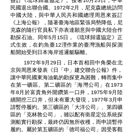
簽訂《琉球歸還協定》。接著10月25日，中華
民國退出聯合國。1972年2月，尼克森總統訪問
中國大陸，與中華人民共和國總理周恩來簽訂
《上海公報》，隨著臺海地區緊張局勢降低，尼
克森的隨行官員私下亦表達願意與中國大陸合作
勘探石油。同年5月15日，《琉球歸還協定》正
式生效，在釣魚臺12浬作業的臺灣漁船與探測
船開始受到日本海岸巡邏艇驅離。
1972年9月29日，日本首相田中角榮在北
京與周恩來發表《日「中」建交聯合公報》件，
讓中華民國東海油氣的勘探更為困難，轉而集中
在第一礦區。第二礦區的「海灣公司」在1973
年8月於富貴角外開鑽第一口井，1975年9月陸
續開挖三口井，但未有重大發現，1977年3月申
請暫停履約。第三礦區的「大洋公司」、第四礦
區的「克林敦公司」，雖以配有衛星定位系統探
測船實行勘探，最終仍因無所收穫，而申請暫停
履約。屬於第五礦區的「德司福公司」因受客觀