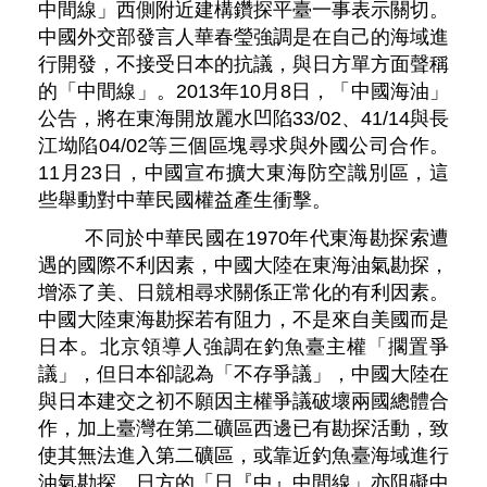
中間線」西側附近建構鑽探平臺一事表示關切。
中國外交部發言人華春瑩強調是在自己的海域進
行開發，不接受日本的抗議，與日方單方面聲稱
的「中間線」。2013年10月8日，「中國海油」
公告，將在東海開放麗水凹陷33/02、41/14與長
江坳陷04/02等三個區塊尋求與外國公司合作。
11月23日，中國宣布擴大東海防空識別區，這
些舉動對中華民國權益產生衝擊。
不同於中華民國在1970年代東海勘探索遭
遇的國際不利因素，中國大陸在東海油氣勘探，
增添了美、日競相尋求關係正常化的有利因素。
中國大陸東海勘探若有阻力，不是來自美國而是
日本。北京領導人強調在釣魚臺主權「擱置爭
議」，但日本卻認為「不存爭議」，中國大陸在
與日本建交之初不願因主權爭議破壞兩國總體合
作，加上臺灣在第二礦區西邊已有勘探活動，致
使其無法進入第二礦區，或靠近釣魚臺海域進行
油氣勘探。日方的「日『中』中間線」亦阻礙中