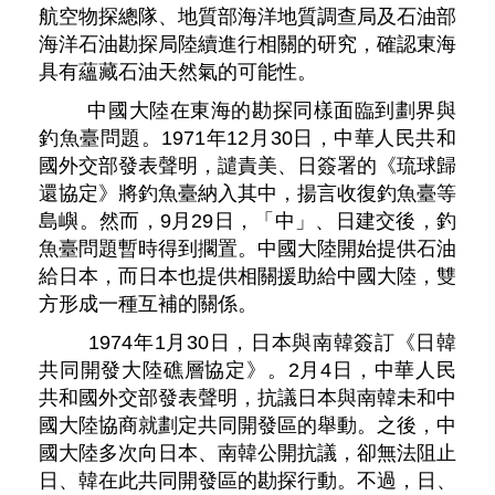
航空物探總隊、地質部海洋地質調查局及石油部
海洋石油勘探局陸續進行相關的研究，確認東海
具有蘊藏石油天然氣的可能性。
中國大陸在東海的勘探同樣面臨到劃界與
釣魚臺問題。1971年12月30日，中華人民共和
國外交部發表聲明，譴責美、日簽署的《琉球歸
還協定》將釣魚臺納入其中，揚言收復釣魚臺等
島嶼。然而，9月29日，「中」、日建交後，釣
魚臺問題暫時得到擱置。中國大陸開始提供石油
給日本，而日本也提供相關援助給中國大陸，雙
方形成一種互補的關係。
1974年1月30日，日本與南韓簽訂《日韓
共同開發大陸礁層協定》。2月4日，中華人民
共和國外交部發表聲明，抗議日本與南韓未和中
國大陸協商就劃定共同開發區的舉動。之後，中
國大陸多次向日本、南韓公開抗議，卻無法阻止
日、韓在此共同開發區的勘探行動。不過，日、