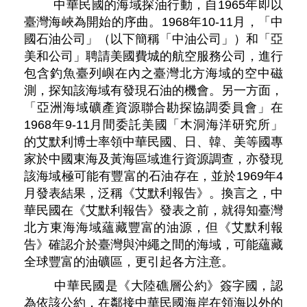
中華民國的海域探油行動，自1965年即以
臺灣海峽為開始的序曲。1968年10-11月，「中
國石油公司」（以下簡稱「中油公司」）和「亞
美和公司」聘請美國費城的航空服務公司，進行
包含釣魚臺列嶼在內之臺灣北方海域的空中磁
測，探知該海域有發現石油的機會。另一方面，
「亞洲海域礦產資源聯合勘探協調委員會」在
1968年9-11月間委託美國「木洞海洋研究所」
的艾默利博士率領中華民國、日、韓、美等國專
家於中國東海及黃海區域進行資源調查，亦發現
該海域極可能有豐富的石油存在，並於1969年4
月發表結果，泛稱《艾默利報告》。換言之，中
華民國在《艾默利報告》發表之前，就得知臺灣
北方東海海域蘊藏豐富的油源，但《艾默利報
告》確認介於臺灣與沖繩之間的海域，可能蘊藏
全球豐富的油礦區，更引起各方注意。
中華民國是《大陸礁層公約》簽字國，認
為依該公約，在鄰接中華民國海岸在領海以外的