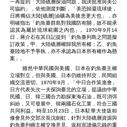
一再提到「大陸礁層探油問題，我決批准與美公
司協約」，依他測度判斷，「美恐歸還琉球後，
日將獨佔大陸[礁層]油礦為美後患更大也」，亦
明確指出「釣魚臺群島對我國防有關，故不能承
認其為屬於琉球範圍之內也」。1970年9月14
日，蔣介石在其日記提到「釣魚臺列島之問題擬
訂政策，甲、大陸礁層權歸我所有權；乙、釣魚
臺陸地不予爭執，亦不承認為日本所有權作為懸
案」。
雖然中華民國與美國、日本在釣魚臺主權
立場對立，但與美國、日本仍維持邦交，民間組
織交流密切。1970年9月，「中日合作策進會」
日方代表矢次一夫探詢臺北的立場，提議由中華
民國、日、韓三國合力勘探東海石油，既可消弭
糾紛，又可發展中、韓兩國石化工業，符合三國
共同利益。時至10月23日，日本駐華大使坂桓
修會見外交部次長沈劍虹，針對大陸礁層資源與
釣魚臺列嶼主權交換意見。坂桓宣讀備忘錄的重