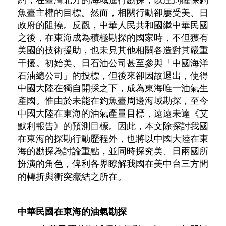
約，在臺灣北方的海域進行勘探，以達到確保釣
魚臺主權的目標。然而，相關行動卻屢受美、日
政府的阻撓。反觀，中華人民共和國繼中華民國
之後，在東海成為積極勘探的國家時，不但獲有
美國的技術援助，也未見其他相關各造對其嚴重
干擾。初始美、日石油公司甚至參與「中國海洋
石油總公司」的投標，但後來卻因故退出，使得
中國大陸在獨自開採之下，成為東海唯一油氣生
產國。惟由於未能在釣魚臺周邊海域勘探，至今
中國大陸在東海的油氣產量目標，遠遠未達《艾
默利報告》的預測目標。因此，本文除探討我國
在東海的探勘行動歷程外，也將以中國大陸在東
海的勘探為討論重點，並同時探究美、日兩國所
扮演的角色，俾利各界瞭解我國在美中台三方間
的轉折與衝突癥結之所在。
中華民國在東海的油氣勘探