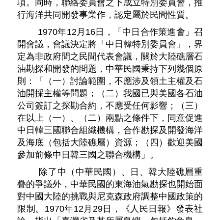
項。同時，聯絡委員會之下成立特別委員會，推
行海洋共同開發事業作，認定屬於民間性質。
1970年12月16日，「中日合作策進會」召
開會議，會議決定將「中日韓特別委員會」，界
定為非政府間之民間代表會議，關於大陸礁層石
油勘探和開發的問題，中華民國秉持下列幾個原
則：「（一）討論範圍，不應涉及領土主權及石
油開採主權等問題；（二）我國已與美國各石油
公司簽訂之探勘合約，不應受任何影響；（三）
在以上（一）、（二）兩點之條件下，同意促進
中日韓三國聯合組織機構，合作勘探及開發海洋
及海底（包括大陸礁層）資源；（四）歡迎美國
參加前條中日韓三國之聯合機構」。
除了中（中華民國）、日、韓大陸礁層重
疊的爭議外，中華民國的東海油氣勘探也開始面
對中國大陸的挑戰與尼克森政府調整中國政策的
限制。1970年12月29日，《人民日報》發表社