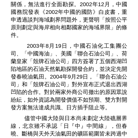
關係，無法進行全面勘探。2002年12月，中國
國務院發表《2002年中國的國防》白皮書，重
申透過談判海域劃界問題外，更聲明「按照公平
原則劃定與海岸相向相鄰國家的海域界限」的條
件。
2003年8月19日，中國石油化工集團公
司、「中國海油」、美國「聯合石油公司」、荷
蘭皇家「殼牌石油公司」四方簽署了五個西湖凹
陷地區的石油天然氣勘探開發合約，並決定先開
發春曉油氣田。2004年9月29日，「聯合石油公
司」和「殼牌石油公司」對外宣布正式退出西湖
凹陷的合作。對於兩家外商公司撤出的原因眾說
紛紜，如外資認為開發價值不如預期、雙方對開
發方案無法達成共識、日方插手阻止等。
儘管中國大陸與日本尚未劃定大陸礁層界
線，北京雖不承認「日『中』中間線」，但春
曉、斷橋與天外天油氣田的礦區範圍皆未跨過中