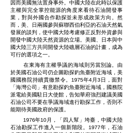
因而美國無法置身事外。中國大陸在此時以保護
主權與完全掌控能源的角度來看待石油開發事
業，對與外國合作勘探並未形成政策方向。然
而，美、日兩國參與蘇聯西伯利亞的石油天然氣
發展的談判，使中國大陸考慮修正反對外資參與
開發中國大陸天然資源的立場。美國、日本與中
國大陸三方共同開發大陸礁層石油的計畫，成為
可行的選項之一。
在東海有主權爭議的海域則另當別論。由
於美國石油公司仍企圖勘探釣魚臺附近海域，美
國國務院持續貫徹禁令。1975年4月3日，面對
「海灣公司」有意勘探釣魚臺附近海域，國務院
派電給美國駐日大使館，告知華府強烈建議美國
石油公司不要在爭議海域進行勘探工作，否則不
能期待美國政府的保護。
1976年10月，「四人幫」垮臺，中國大陸
石油勘探工作進入一個新階段。1977年，石油