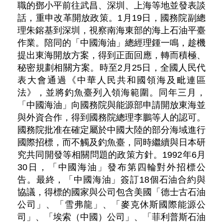
職的鄧小平前往武昌、深圳、上海等地並發表談
話，重申改革開放政策。1月19日，國務院副總
理朱鎔基到深圳，視察南海東部的海上石油平臺
作業。陪同的「中國海油」總經理鍾一鳴，趁機
提出東海開放方案，得到正面回應，轉而積極、
秘密規劃相關方案。時至2月25日，全國人民代
表大會通過《中華人民共和國領海及毗連區
法》，並將釣魚臺列入領海範圍。同年三月，
「中國海油」向國務院與能源部申請開放東海並
與外資合作，得到國務院總理李鵬等人的認可。
國務院批准在確定屬於中國大陸的部分海域進行
國際招標，而不觸及釣魚臺，同時繼續與日本研
究共同開發等相關問題的政策方針。1992年6月
30日，「中國海油」發布第四輪對外招標公
告。最終，「中國海油」簽訂18個石油合約與
協議，得標的國家與公司包含美國「德士古石油
公司」、「雪弗龍」、「麥克休斯國際能源公
司」、「埃索（中國）公司」、「菲利普斯石油