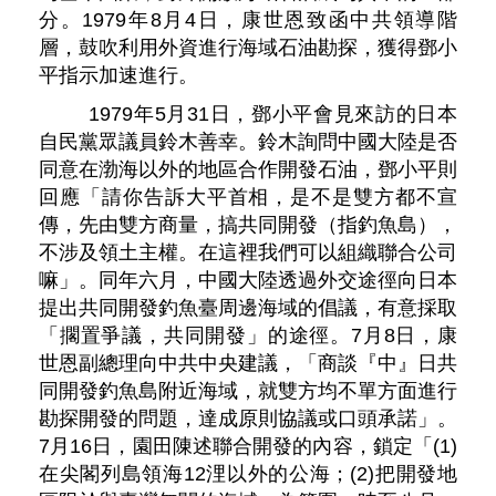
分。1979年8月4日，康世恩致函中共領導階
層，鼓吹利用外資進行海域石油勘探，獲得鄧小
平指示加速進行。
1979年5月31日，鄧小平會見來訪的日本
自民黨眾議員鈴木善幸。鈴木詢問中國大陸是否
同意在渤海以外的地區合作開發石油，鄧小平則
回應「請你告訴大平首相，是不是雙方都不宣
傳，先由雙方商量，搞共同開發（指釣魚島），
不涉及領土主權。在這裡我們可以組織聯合公司
嘛」。同年六月，中國大陸透過外交途徑向日本
提出共同開發釣魚臺周邊海域的倡議，有意採取
「擱置爭議，共同開發」的途徑。7月8日，康
世恩副總理向中共中央建議，「商談『中』日共
同開發釣魚島附近海域，就雙方均不單方面進行
勘探開發的問題，達成原則協議或口頭承諾」。
7月16日，園田陳述聯合開發的內容，鎖定「(1)
在尖閣列島領海12浬以外的公海；(2)把開發地