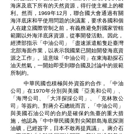
海床及底下所有的天然資源，得行使主權上的權
利。然而，1969年12月，聯合國大會通過有關
海洋底床和平使用問題的決議案，要求各國和個
人在建立國際管制之前，有義務避免對國家管轄
範圍以外海洋底床資源，從事開發活動。因此，
經濟部指示「中油公司」「盡速派遣船隻赴臺灣
北部海面作業，以表示我國業已開始開發海底資
源之工作」。這意味「中油公司」在東海勘探石
油天然氣，一開始即受到聯合國及討論中的規範
所制約。
中華民國也積極與外資簽約合作，「中油
公司」在1970年分別與美國「亞美和公司」、
「海灣公司、「大洋探採公司」、「克林敦公
司」等簽約。對蔣介石總統而言，「中油公司」
與美國石油公司的合約是確保釣魚臺的重大措
施，他認為「中中華民國美對尖閣群島海底探測
油礦，已經簽字，日本不敢再提異議」。蔣介石