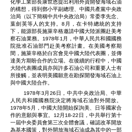
化學工業部長康世恩提出利用外資開發海域石油
的構想，得到鄧小平副總理、中國共產黨中央政
治局（以下簡稱中共中央政治局）常委李先念、
葉劍英等人的支持。8月，在卡特總統的支持
下，能源部長施萊辛格邀請中國大陸派團赴美考
察石油業務。1978年1月，中華人民共和國國務
院批准石油部門赴美考察計畫。在美國考察期
間，施萊辛格於白宮會見中國大陸代表團，並傳
達美方期盼合作的立場。在後續的行程中，中國
大陸代表團成員亦與許多石油公司和重要人士有
所接觸，並表明美國願意在勘探開發海域石油上
與中國大陸合作。
1978年3月26日，中共中央政治局、中華
人民共和國國務院決定將海域石油對外開放。
1978年5月，中國大陸開始探詢美、日等國家合
作的意願與事宜。12月18-22日，中共舉行第十
一屆中央委員會第三次全體會議，確認改革開放
為基本國策，對外開放海域石油成為其中的一部