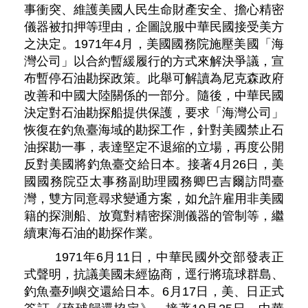
事衝突、維護美國人民生命財產安全、擔心精密
儀器被扣押等理由，企圖說服中華民國接受美方
之決定。1971年4月，美國國務院施壓美國「海
灣公司」以合約暫緩履行的方式來解決爭議，宣
布暫停石油勘探政策。此舉可解讀為尼克森政府
改善和中國大陸關係的一部分。隨後，中華民國
決定對石油勘探船提供保護，要求「海灣公司」
恢復在釣魚臺海域的勘探工作，針對美國禁止石
油探勘一事，表達堅定不退縮的立場，再度公開
反對美國將釣魚臺交給日本。接著4月26日，美
國國務院亞太事務副助理國務卿巴吉爾訪問臺
灣，雙方同意尋求變通方案，如允許雇用非美國
籍的探測船、放寬對精密探測儀器的管制等，繼
續東海石油的勘探作業。
1971年6月11日，中華民國外交部發表正
式聲明，抗議美國未經協商，逕行將琉球群島、
釣魚臺列嶼交還給日本。6月17日，美、日正式