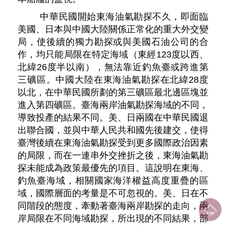
中華民國開始東海油氣勘探不久，即面臨
美國、日本與中國大陸關係正常化的重大外交變
局，使後續的獨力勘探或與美國石油公司的合
作，均只能局限在特定海域（東經123度以西、
北緯26度半以南），無法靠近釣魚臺或跨進第
三礦區。中國大陸在東海油氣勘探在北緯28度
以北，在中華民國所劃的第三礦區最北邊區塊並
進入第四礦區。臺海兩岸油氣勘探海域的不同，
導致投產的結果不同。美、日兩國在中華民國退
出聯合國，並與中華人民共和國先後建交，使得
臺灣後續在東海油氣勘探受到更多國際政治因素
的局限，而在一連串外交挫折之後，東海油氣勘
探未能成為政策最優先的項目。這說明在東海、
釣魚臺海域，相關國家海洋權益高度重疊的區
域，國際層面的考量是不可忽視的。美、日在不
同階段的態度，牽動著臺海兩岸勘探的走向，兩
岸局限在不同海域勘探，所出現的不同結果，部