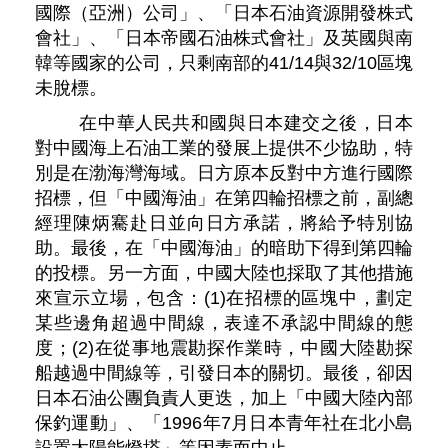
國際（亞洲）公司」、「日本石油資源開發株式
會社」、「日本帝國石油株式會社」及英國與南
韓等國家的公司，只剩南部的41/14與32/10區塊
未脫標。
在中華人民共和國與日本建交之後，日本
對中國海上石油工業的發展上提供不少協助，特
別是在渤海灣海域。日方原本反對中方進行國際
招標，但「中國海油」在第四輪招標之前，副總
經理陳炳騫赴日並向日方承諾，將給予特別協
助。最後，在「中國海油」的暗助下得到第四輪
的投標。另一方面，中國大陸也採取了其他措施
來宣示立場，包含：(1)在招標的區塊中，劃定
某些邊角超過中間線，表達不承認中間線的態
度；(2)在從事地震勘探作業時，中國大陸勘探
船越過中間線等，引發日本的關切。最後，卻因
日本石油公團負責人更迭，加上「中國大陸內部
保釣運動」、「1996年7月日本青年社在北小島