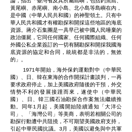
論，指出「臺灣省及其所屬島嶼，包括釣魚島、
黃尾嶼、赤尾嶼、南小島、北小島等島嶼在內，
是中國（中華人民共和國）的神聖領土。只有中
華人民共和國才有權勘探和開採這些地區的海底
資源。蔣介石集團是一具早已被中國人民唾棄的
政治僵屍，它同任何國家、任何國際組織、任何
外國公私企業簽訂的一切有關勘探和開採我國海
底資源的協定和合同，統統都是非法的，無效
的」。
1971年開始，海外保釣運動對中（中華民
國）、日、韓在東海的合作開採計畫談判，一再
要求政府停止，加上美國政府隨後的干預，外交
情勢不利的發展接踵而來，遂使中（中華民
國）、日、韓三國石油勘探合作案無法繼續推
動。同年1月起，美國開始陸續通知「大洋公
司」、「海灣公司」等美商，表明若相關公司的
勘探行動遭中共阻撓，不可期望美國政府支持，
引起中華民國抗議。3月，美國以避免與中共軍