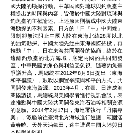
國大陸的勘探行動。中華民國對琉球與釣魚臺主
權提出的時間與內容，皆優於中國大陸對琉球與
釣魚臺的主權論述。上述原因則構成中國大陸東
海勘探的不利因素。日方的「日『中』中間線」
限制卻無法阻止中國大陸在東海北緯28度以北
的油氣勘探。中國大陸先經由東海國際招標，再
推動「中」、日在東海共同開發的協商，終於在
遠離釣魚臺的北方海域，底定兩國的共同開發
區，中華民國的角色與利益受忽視。隨著釣魚臺
爭議升高，馬總統在2012年8月5日提出〈東海
和平倡議〉，鼓吹以擱置爭議與和平的方式，共
同開發東海資源。2013年4月，在臺、日達成漁
業協議後，馬總統與美國學者進行視訊會談，表
達推動與中國大陸共同開發東海石油等相關資源
的意願。2014年2月17日，海巡署執行「丹陽專
案」，派艦前往臺灣北方海域進行巡護，範圍涵
蓋春曉、天外天油氣田，途中遭遇中國大陸與日
本船艦的監視。