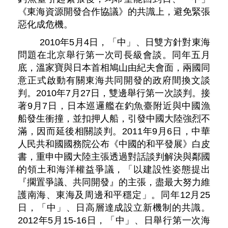
《東海資源開發合作協議》的共識上，避免緊張
惡化成危機。
2010年5月4日，「中」、日雙方針對東海
問題在北京舉行第一次司長級會談。同年五月
底，溫家寶與日本首相鳩山由紀夫會面，兩國同
意正式啟動有關東海共同開發的政府間換文談
判。2010年7月27日，雙邊舉行第一次談判。接
著9月7日，日本巡邏艦在釣魚臺附近與中國漁
船發生衝撞，並扣押人船，引發中國大陸強烈不
滿，因而延後相關談判。2011年9月6日，中華
人民共和國國務院公布《中國的和平發展》白皮
書，重申中國大陸主張透過對話談判解決與鄰國
的領土和海洋權益爭議，「以建設性姿態提出
『擱置爭議、共同開發』的主張，盡最大努力維
護南海、東海及周邊和平穩定」。同年12月25
日，「中」、日高層達成設立新機制的共識。
2012年5月15-16日，「中」、日舉行第一次海