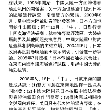
線以東。1995年開始，中國大陸一方面籌備春
曉油氣田的開發案，另一方面也越過中線到日本
的區域進行調查，引發雙方的緊張。2003年8
月，當中國大陸啟動春曉開發案時，日本方面也
開始作出回應；同年12月，「中」、日舉行第
十四次海洋法磋商，就東海專屬經濟區、大陸礁
層劃界及其他問題交換意見，中國大陸重申對釣
魚臺與相關島嶼的主權立場。2004年5月，日本
政府再度對春曉油氣田表示關切，引發進一步爭
論。2005年7月授權「日本帝國石油株式會社」
在東海兩國爭議海域進行試採，引起中國大陸的
強烈抗議。
2008年6月18日，「中」、日就東海問題
達成共識：(1)雙方同意在東海地區擇一區塊共
同開發；(2)中國大陸同意日本按照中國法律參
與春曉油氣田合作開發案；(3)盡快完成相關換
文與國內程序。美日具有代表性的學者專家，在
釣魚臺引起緊張後，均希望能回到日、「中」