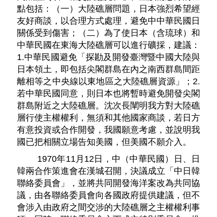
點包括：（一）大陸礁層問題，日本強烈希望經
友好商談，以合理方式處理，避免中中華民國日
關係受到傷害；（二）為了使日本（含琉球）和
中華民國在東海大陸礁層可以進行礦採，建議：
1.中華民國避免「探勘及開發臺灣暨中國大陸與
日本領土，即包括尖閣群島在內之南西群島間距
離相等之中央線以東地區之大陸礁層資源」；2.
若中華民國同意，則日本也將暫時避免開發尖閣
群島附近之大陸礁層。沈次長闡明我方對大陸礁
層行使主權權利，無須和其他國家商談，若日方
有意投資或合作開發，我國願意考慮，並說明我
國已把相關立場告知美國，但美國不願介入。
1970年11月12日，中（中華民國）日、日
韓兩合作策進會在漢城召開，決議成立「中日韓
聯絡委員會」，並將共同開發海洋案改為共同協
議，由各聯絡委員會向各國政府提供建議，但不
會涉入由政府之間交涉的大陸礁層之主權權利事