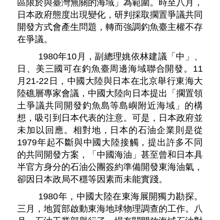
區限於與臺灣無關的海域」為範圍。時至八月，
日本政府態度出現變化，研判採取擱置爭議共同
開發方式會產生問題，轉而強調釣魚臺主權不存
在爭議。
1980年10月，副總理姚依林建議「中」、
日、美三國可在釣魚臺周邊海域聯合開發。11
月21-22日，中國大陸與日本在北京舉行東海大
陸礁層專家會議，中國大陸向日本提出「擱置領
土爭議共同開發釣魚島等島嶼附近海域」的構
想，吸引到日本代表的注意。可是，日本政府並
未加以回應。相對地，日本的石油企業則是從
1979年起不斷與中國大陸接觸，提出許多不同
的共同開發方案，「中國海油」甚至曾和日本具
半官方身分的石油公團簽約準備開發東海油氣，
卻因日本政局不穩等因素而未能實踐。
1980年，中國大陸在東海展開獨力勘探。
三月，地質部啟動東海地球物理調查的工作。八