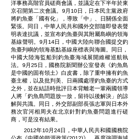
洋事務高階官員磋商會議，並議定在下半年於東
京召開第二次會議。9月10日，日本民主黨政府
將釣魚臺「國有化」，導致「中」、日關係全面
緊張。同日，中華人民共和國外交部隨即發表聲
明表達抗議，並宣布釣魚臺與其附屬島嶼的領海
基線聲明。9月14日，中國大陸向聯合國提交釣
魚臺列嶼的領海基點基線座標表與海圖。同日，
中國大陸海監船到釣魚臺海域展開維權巡航執
法。9月25日，國務院新聞辦公室發表《釣魚島
是中國的固有領土》白皮書，除了重申擁有釣魚
臺主權，以及批判美、日兩國處理釣魚臺的方式
之外，並在結語時批評日本背離老一輩兩國領導
人將「釣魚島問題放一放，留待以後解決」的諒
解與共識。同日，外交部副部長張志軍與日本外
務次官河相周夫在北京針對釣魚臺問題進行磋
商，可是沒有結果。
2012年10月24日，中華人民共和國國務院
公布《中國的能源政策(2012)》，再度強調海域