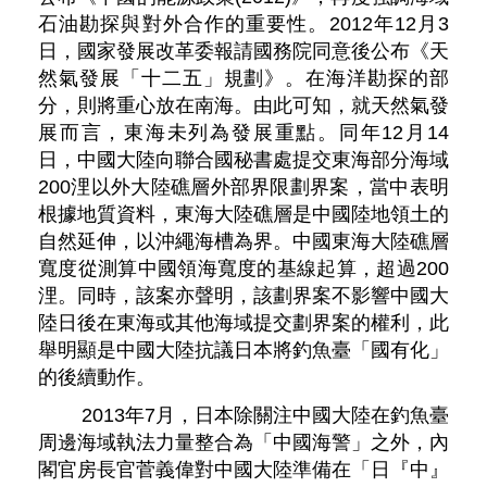
石油勘探與對外合作的重要性。2012年12月3
日，國家發展改革委報請國務院同意後公布《天
然氣發展「十二五」規劃》。在海洋勘探的部
分，則將重心放在南海。由此可知，就天然氣發
展而言，東海未列為發展重點。同年12月14
日，中國大陸向聯合國秘書處提交東海部分海域
200浬以外大陸礁層外部界限劃界案，當中表明
根據地質資料，東海大陸礁層是中國陸地領土的
自然延伸，以沖繩海槽為界。中國東海大陸礁層
寬度從測算中國領海寬度的基線起算，超過200
浬。同時，該案亦聲明，該劃界案不影響中國大
陸日後在東海或其他海域提交劃界案的權利，此
舉明顯是中國大陸抗議日本將釣魚臺「國有化」
的後續動作。
2013年7月，日本除關注中國大陸在釣魚臺
周邊海域執法力量整合為「中國海警」之外，內
閣官房長官菅義偉對中國大陸準備在「日『中』