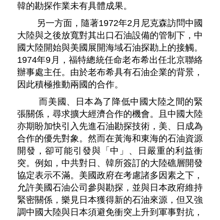
韓的勘探作業未有具體成果。
另一方面，隨著1972年2月尼克森訪問中國
大陸與之後放寬對其出口石油設備的管制下，中
國大陸開始與美國展開海域石油探勘上的接觸。
1974年9月，福特總統任命老布希出任北京聯絡
辦事處主任。由於老布希具有石油企業的背景，
因此積極推動兩國的合作。
而美國、日本為了降低中國大陸之間的緊
張關係，尋求擴大經濟合作的機會。且中國大陸
亦期盼加快引入先進石油勘探技術，美、日成為
合作的優先對象。然而在黃海和東海的石油資源
開發，卻可能引發與「中」、日嚴重的利益衝
突。例如，中共對日、韓所簽訂的大陸礁層開發
協定表示不滿。美國政府在考慮諸多因素之下，
允許美國石油公司參與勘探，並與日本政府維持
緊密關係，樂見日本獲得新的石油來源，但又強
調中國大陸與日本須避免衝突上升到軍事對抗，