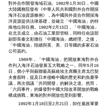
對外合作開發海域石油。1982年1月30日，中國
大陸國務院發布《中華人民共和國對外合作開採
海洋石油資源條例》，為中國與外資合作開採海
洋資源提供法律基礎，並確立「中國海油」的特
殊地位與任務。1982年2月15日，「中國海油」
在北京成立，由石油工業部管轄，同時任命該部
副部長秦文彩擔任「中國海油」總經理。之後，
「中國海油」陸續與英、美、日等國的多家石油
公司簽約。
1989年，「中國海油」把開放東海對外合
作列入海洋石油發展五大戰略之一。同年5月16
日，鄧小平與蘇聯最高蘇維埃主席團主席戈巴契
夫會面時，提及日本侵略中國的歷史和釣魚臺爭
議，再次倡議「共同開發」的解決之道。然而，
「六四事件」的爆發對中國大陸改革開放的戰略
構成挑戰，東海的對外開放也受到影響。
1992年1月18日至2月21日，卸任黨政軍要