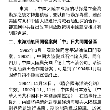
設置太陽能燈塔」等因素而中止。
事實上，中國大陸在東海的勘探是在臺灣
勘探之後才轉趨積極，並以自行勘探為重。雖然
美國有意和中國大陸進行海域石油勘探的合作，
卻直到中共提出改革開放政策與兩國建交後才有
明顯進展。
二、東海油氣田開發案與「中」日共同開發區
1992年6月，國務院同意平湖油氣田開發
案。1993年，中國大陸變成石油輸入國。同年
四月，中國大陸與美國「德士古石油公司」洽談
平湖油氣田合作開發案，可是到了1994年1月就
因條件談不攏而宣告終止。
1994年11月16日，《聯合國海洋法公約》
生效。1997年11月11日，中國與日本簽訂《中
華人民共和國和日本國漁業協定》，在議事錄上
提到，兩國將繼續針對專屬經濟海域與大陸礁層
劃界問題進行協商，期盼能夠達成協議。1998