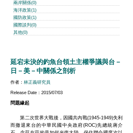
兩岸關係(0)
海洋政策(1)
國防政策(1)
國際談判(0)
其他(0)
延宕未決的釣魚台領土主權爭議與台－
日－美－中關係之剖析
作者：
林正義研究員
Release Date：2015/07/03
問題緣起
第二次世界大戰後，因國共內戰(1945-1949)失利
而撤退來台的中華民國中央政府(ROC)先總統蔣介
石，念茲在茲的是如何光復大陸、保住聯合國席次以