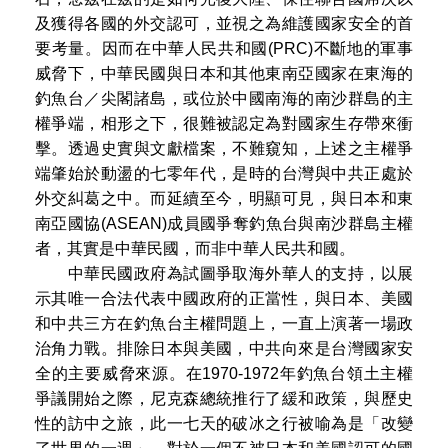
及獲得各國的外交認可，並視之為維護國家安全的首
要考量。因而在中華人民共和國(PRC)不斷地的軍事
威脅下，中華民國與日本和其他東南亞國家在東海的
釣魚台／尖閣諸島，或位於中國南海的南沙群島的主
權爭端，相形之下，很難被認定為對國家生存帶來衝
擊。透過史實與文獻檔案，不難窺知，上述之主權爭
端肇始於動盪的七零年代，是時的台灣與中共正處於
外交糾葛之中。而延續至今，明顯可見，與日本和東
南亞國協(ASEAN)成員國爭奪釣魚台與南沙群島主權
者，其實是中華民國，而非中華人民共和國。
中華民國政府為試圖爭取海外華人的支持，以展
示其唯一合法代表中國政府的正當性，與日本、美國
和中共三方在釣魚台主權問題上，一直上演著一場政
治角力戰。排除日本與美國，中共向來是台灣國家安
全的主要威脅來源。在1970-1972年釣魚台領土主權
爭議開始之際，尼克森總統推行了緩和政策，與歷史
性的訪中之旅，此一七天的破冰之行被喻為是「改變