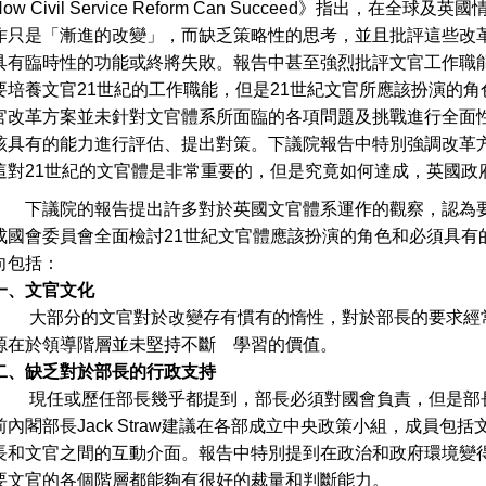
How Civil Service Reform Can Succeed》指出
作只是「漸進的改變」，而缺乏策略性的思考，並且批評這些改
具有臨時性的功能或終將失敗。報告中甚至強烈批評文官工作職能方案（Civil S
要培養文官21世紀的工作職能，但是21世紀文官所應該扮演的
官改革方案並未針對文官體系所面臨的各項問題及挑戰進行全面
該具有的能力進行評估、提出對策。下議院報告中特別強調改革
這對21世紀的文官體是非常重要的，但是究竟如何達成，英國政
下議院的報告提出許多對於英國文官體系運作的觀察，認為要
成國會委員會全面檢討21世紀文官體應該扮演的角色和必須具有
向包括：
一、文官文化
大部分的文官對於改變存有慣有的惰性，對於部長的要求經常
源在於領導階層並未堅持不斷 學習的價值。
二、缺乏對於部長的行政支持
現任或歷任部長幾乎都提到，部長必須對國會負責，但是部長
前內閣部長Jack Straw建議在各部成立中央政策小組，成員
長和文官之間的互動介面。報告中特別提到在政治和政府環境變
要文官的各個階層都能夠有很好的裁量和判斷能力。