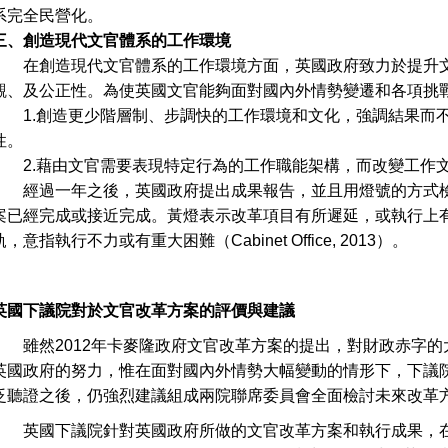
系完全民營化。
三、創造現代文官體系的工作環境
在創造現代文官體系的工作環境方面，英國政府致力於提升文
觀、及公正性。為使英國文官能夠面對國內外情勢變遷和各項挑
1.創造更少階層制、步調快的工作環境和文化，強調結果而不
性。
2.藉由文官需要表現特定行為的工作職能架構，而改變工作
經過一年之後，英國政府提出成果報告，並且用燈號的方式檢
案已經完成或接近完成。黃燈表示改革項目有所遲延，或執行上
軌，意指執行不力或有重大困難（Cabinet Office, 2013）。
英國下議院對於文官改革方案的評價與建議
雖然2012年卡麥隆政府文官改革方案的提出，對財政赤字
英國政府的努力，惟在面對國內外情勢大幅變動的情形下，下議
泛聽證之後，仍強烈建議組成兩院聯席委員會全面檢討未來改革
英國下議院針對英國政府所做的文官改革方案和執行成果，在2013年9