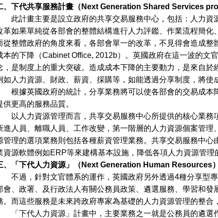
二、下代共享服務計畫（Next Generation Shared Services pr
此計畫主要是設立政府的共享交易服務中心，包括：人力資源
改革如果單純從各部會的整體結構進行人力評鑑、作業流程簡化
而從整體政府的角度來看，各部會單一的改革，不見得會造成整
成本的下降（Cabinet Office, 2012b）。英國政府在這
念，是制度上的重大突破。造成成本下降的主要動力，是來自於
例如人力資源、財政、薪資、採購等，如能透過分享制度，將使
根據英國政府的統計，分享業務將可以使各部會的交易成本降低
提供更高的服務品質。
以人力資源管理而言，共享交易服務中心所提供的核心業務項
新進人員、離職人員、工作改變，第一階層的人力資源個案管理
源管理的選項業務則包括各種薪資管理業務。共享交易服務中心
業資源軟體例如ERP等來建構基本設施，降低各項人力資源管理
三、「下代人力資源」（Next Generation Human Resource
不過，針對文官體系的運作，英國政府另外透過4種分享型專
部會、政署、及行政法人有關公務員政策、遴選服務、學習和發
務。而這些服務是未來跨政府專家為基礎的人力資源管理的整合
「下代人力資源」計畫中，主要業務之一就是公務員的遴選作業，稱之為