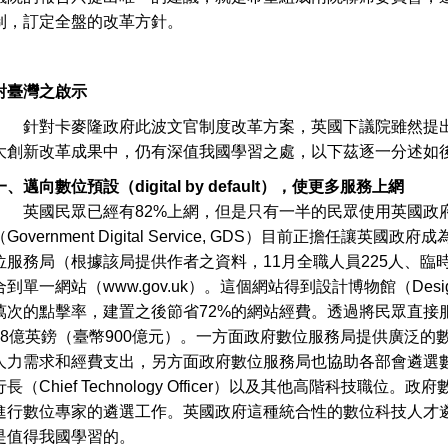
制，訂定全盤的改革方針。
對臺灣之啟示
針對卡麥隆政府此波文官制度改革方案，英國下議院雖然提出
大創新改革成果中，仍有深值我國學習之處，以下茲逐一分述如後（Cabine
一、邁向數位預設（digital by default），使更多服務上網
英國民眾已經有82%上網，但是只有一半的民眾使用英國政
（Government Digital Service, GDS）目前正擔任讓
位服務局（根據該局提供作者之資料，11月全職人員225人、臨
合到單一網站（www.gov.uk）。這個網站得到設計博物館（Des
萬次的點擊率，建置之後節省72%的網站經費。透過將民眾直接
18億英鎊（臺幣900億元）。一方面政府數位服務局提供廣泛
人力需求和經費支出，另方面政府數位服務局也協助各部會遴選數位執行長（C
行長（Chief Technology Officer）以及其他高階科技
進行數位專家的遴選工作。英國政府這種統合性的數位科技人才
是值得我國學習的。