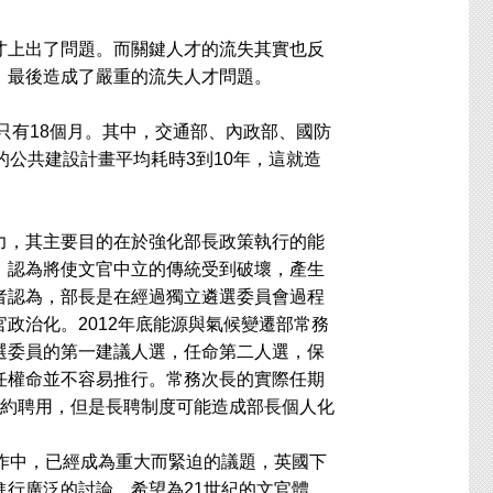
上出了問題。而關鍵人才的流失其實也反
，最後造成了嚴重的流失人才問題。
只有18個月。其中，交通部、內政部、國防
的公共建設計畫平均耗時3到10年，這就造
，其主要目的在於強化部長政策執行的能
，認為將使文官中立的傳統受到破壞，產生
者認為，部長是在經過獨立遴選委員會過程
政治化。2012年底能源與氣候變遷部常務
選委員的第一建議人選，任命第二人選，保
任權命並不容易推行。常務次長的實際任期
簽約聘用，但是長聘制度可能造成部長個人化
作中，已經成為重大而緊迫的議題，英國下
行廣泛的討論，希望為21世紀的文官體