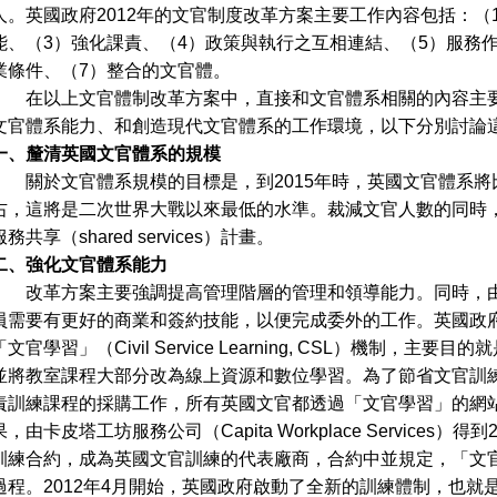
人。英國政府2012年的文官制度改革方案主要工作內容包括：（
能、（3）強化課責、（4）政策與執行之互相連結、（5）服務
業條件、（7）整合的文官體。
在以上文官體制改革方案中，直接和文官體系相關的內容主要
文官體系能力、和創造現代文官體系的工作環境，以下分別討論
一、釐清英國文官體系的規模
關於文官體系規模的目標是，到2015年時，英國文官體系將比2
右，這將是二次世界大戰以來最低的水準。裁減文官人數的同時
服務共享（shared services）計畫。
二、強化文官體系能力
改革方案主要強調提高管理階層的管理和領導能力。同時，由
員需要有更好的商業和簽約技能，以便完成委外的工作。英國政府
「文官學習」（Civil Service Learning, CSL）機制
並將教室課程大部分改為線上資源和數位學習。為了節省文官訓
責訓練課程的採購工作，所有英國文官都透過「文官學習」的網
果，由卡皮塔工坊服務公司（Capita Workplace Service
訓練合約，成為英國文官訓練的代表廠商，合約中並規定，「文官
過程。2012年4月開始，英國政府啟動了全新的訓練體制，也就