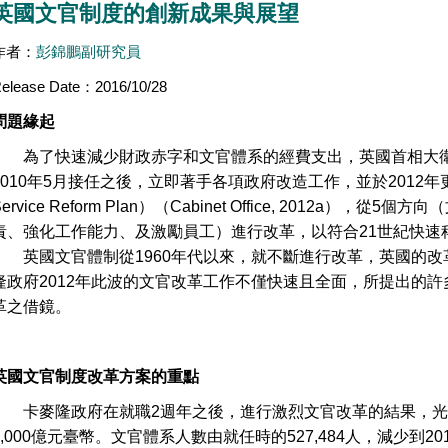
英國文官制度的創新成果與展望
作者：
彭錦鵬副研究員
elease Date：2016/10/28
問題緣起
為了快速減少財政赤字和文官體系的經費支出，英國首相大衛
2010年5月接任之後，立即著手各項政府改造工作，並於2012年更進
Service Reform Plan）（Cabinet Office, 2012
責、強化工作能力、及激勵員工）進行改革，以符合21世紀快速
英國文官體制從1960年代以來，就不斷進行改革，英國的改
隆政府2012年此波的文官改革工作不僅快速且全面，所提出的
革之借鏡。
英國文官制度改革方案的重點
卡麥隆政府在就職2週年之後，進行激烈文官改革的結果，光是在201
1,000億元臺幣。文官體系人數由就任時的527,484人，減少到20