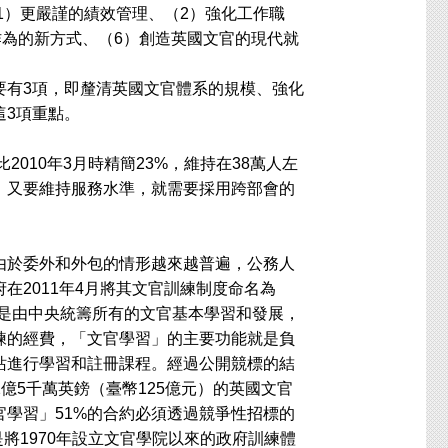
1）更嚴謹的績效管理、（2）強化工作職
作為的新方式、（6）創造英國文官的現代就
有3項，即釐清英國文官體系的規模、強化
這3項重點。
010年3月時精簡23%，維持在38萬人左
，又要維持服務水準，就需要採用跨部會的
於委外和外包的情形越來越普遍，公務人
在2011年4月將其文官訓練制度命名為
，主要目的就是由中央統籌所有的文官基本學習和發展，
練的經費，「文官學習」的主要功能就是負
站進行學習和註冊課程。經過公開競標的結
s）得到2億5千萬英鎊（臺幣125億元）的英國文官
學習」51%的合約必須透過競爭性招標的
是將1970年設立文官學院以來的政府訓練體