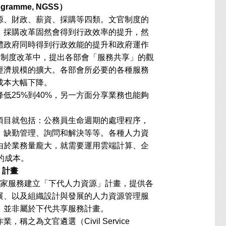
ogramme, NGSS）
、財政、薪資、採購等四類。文官制度的
、採購改革固然會得到行政效率的提升，然
體政府同時得到行政效能的提升和政府運作
一波的文官制度改革中，提出各部會「服務共享」的觀
經濟規模的擴大。各部會所必要的各種服務
成本大幅下降。
25%到40%，另一方面分享業務也能夠
目就包括：公務員生命週期的處理程序，
、缺勤管理、詢問和解決等等。各種人力資
由於業務量龐大，就需要運用雲端計算、企
的成本。
s）計畫
家服務建立「下代人力資源」計畫，提供各
展、以及組織設計與發展的人力資源管理服
，並非屬於下代共享服務計畫。
文官遴選（Civil Service