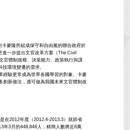
卡麥隆所組成保守和自由黨的聯合政府於
一步提出文官改革方案（The Civil
a），從5個方向（文官體制規模、決策能力、政策執行與課
科技環境變遷的需求。
革經驗更常成為世界各國學習的對象。卡麥
許多創新做法，適可做為我國未來文官體制改
2年度（2012.4-2013.3）就節省
13年3月的448,846人，精簡人數將近8萬