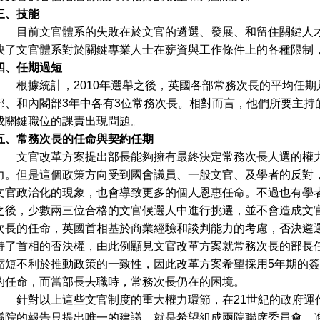
三、技能
目前文官體系的失敗在於文官的遴選、發展、和留住關鍵人才
映了文官體系對於關鍵專業人士在薪資與工作條件上的各種限制
四、任期過短
根據統計，2010年選舉之後，英國各部常務次長的平均任期
部、和內閣部3年中各有3位常務次長。相對而言，他們所要主持
成關鍵職位的課責出現問題。
五、常務次長的任命與契約任期
文官改革方案提出部長能夠擁有最終決定常務次長人選的權力
力。但是這個政策方向受到國會議員、一般文官、及學者的反對
文官政治化的現象，也會導致更多的個人恩惠任命。不過也有學
之後，少數兩三位合格的文官候選人中進行挑選，並不會造成文官
次長的任命，英國首相基於商業經驗和談判能力的考慮，否決遴
持了首相的否決權，由此例顯見文官改革方案就常務次長的部長
縮短不利於推動政策的一致性，因此改革方案希望採用5年期的
的任命，而當部長去職時，常務次長仍在的困境。
針對以上這些文官制度的重大權力環節，在21世紀的政府運
議院的報告只提出唯一的建議，就是希望組成兩院聯席委員會，進