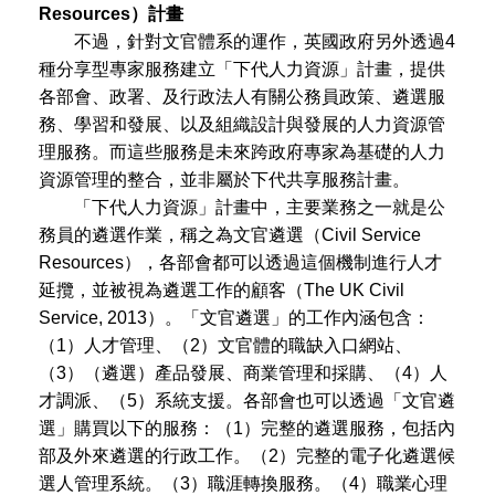
Resources）計畫
不過，針對文官體系的運作，英國政府另外透過4
種分享型專家服務建立「下代人力資源」計畫，提供
各部會、政署、及行政法人有關公務員政策、遴選服
務、學習和發展、以及組織設計與發展的人力資源管
理服務。而這些服務是未來跨政府專家為基礎的人力
資源管理的整合，並非屬於下代共享服務計畫。
「下代人力資源」計畫中，主要業務之一就是公
務員的遴選作業，稱之為文官遴選（Civil Service
Resources），各部會都可以透過這個機制進行人才
延攬，並被視為遴選工作的顧客（The UK Civil
Service, 2013）。「文官遴選」的工作內涵包含：
（1）人才管理、（2）文官體的職缺入口網站、
（3）（遴選）產品發展、商業管理和採購、（4）人
才調派、（5）系統支援。各部會也可以透過「文官遴
選」購買以下的服務：（1）完整的遴選服務，包括內
部及外來遴選的行政工作。（2）完整的電子化遴選候
選人管理系統。（3）職涯轉換服務。（4）職業心理