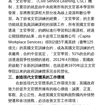
為「文官學習」（Civil Service Learning, CSL）機
制，主要目的就是由中央統籌所有的文官基本學習和
發展，並將教室課程大部分改為線上資源和數位學
習。為了節省文官訓練的經費，「文官學習」的主要
功能就是負責訓練課程的採購工作，所有英國文官都
透過「文官學習」的網站進行學習和註冊課程。經過
公開競標的結果，由卡皮塔工坊服務公司（Capita
Workplace Services）得到2億5千萬英鎊（臺幣125
億元）的英國文官訓練合約，成為英國文官訓練的代
表廠商，合約中並規定，「文官學習」51%的合約必
須透過競爭性招標的過程。2012年4月開始，英國政
府啟動了全新的訓練體制，也就是將1970年設立文官
學院以來的政府訓練體系完全民營化。
三、創造現代文官體系的工作環境
在創造現代文官體系的工作環境方面，英國政府
致力於提升文官體所擁有的核心價值：誠實、正直、
客觀、及公正性。為使英國文官能夠面對國內外情勢
變遷和各項挑戰，必須改善文官工作環境：