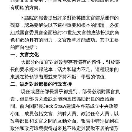
體是非常重要的，但是究竟如何達成，英國政府也沒
有明確的方向。
下議院的報告提出許多對於英國文官體系運作的
觀察，認為要解決以下這些重要和根本的問題，必須
組成國會委員會全面檢討21世紀文官體應該扮演的角
色和必須具有的能力，文官改革才能成功。其中主要
的面向包括：
一、文官文化
大部分的文官對於改變存有慣有的惰性，對於部
長的要求經常踩煞車，活力和驅力不足。這種現象的
來源在於領導階層並未堅持不斷 學習的價值。
二、缺乏對於部長的行政支持
現任或歷任部長幾乎都提到，部長必須對國會負
責，但是部長旁邊缺乏能夠直接協助部長的政治顧
問。前內閣部長Jack Straw建議在各部成立中央政策
小組，成員包括文官、約聘人員、政治任命人員，以
改善部長和文官之間的互動介面。報告中特別提到在
政治和政府環境變得越來越不確定與變動不居的情形