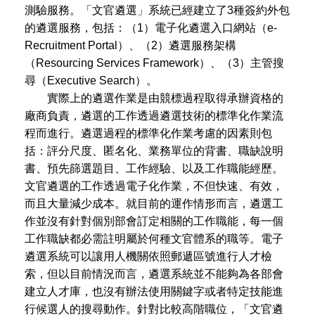
測驗服務。「文官遴選」系統已經建立了3種簽約外包
的遴選服務，包括：（1）電子化遴選入口網站（e-
Recruitment Portal）、（2）遴選服務架構
（Resourcing Services Framework）、（3）主管搜
尋（Executive Search）。
實際上的遴選作業是由競標過程取得承辦資格的
廠商負責，遴選的工作透過遴選技術的標準化作業流
程而進行。遴選過程的標準化作業考慮的因素則包
括：評分尺度、匿名化、業務單位的背書、職缺說明
書、預先篩選題目、工作經驗、以及工作職能經歷。
文官遴選的工作透過電子化作業，不但快速、有效，
而且大量減少成本。就目前的運作情形而言，遴選工
作並沒有針對個別部會訂定相關的工作職能，每一個
工作職缺都必需註明屬於何種文官體系的職等。電子
遴選系統可以讓用人機關依照郵遞區號進行人才檢
索，但以目前情況而言，遴選系統並不能夠為各部會
建立人才庫，也沒有辦法使用關鍵字或者特定技能進
行候選人的搜尋動作。針對比較高階職位，「文官遴