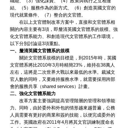
職能、（3）強化課責、（4）政策與執行之互相連
結、（5）服務作為的新方式、（6）創造英國文官的
現代就業條件、（7）整合的文官體。
在以上文官體制改革方案中，直接和文官體系相
關的內容主要有3項，即釐清英國文官體系的規模、強
化文官體系能力、和創造現代文官體系的工作環境，
以下分別討論這3項重點。
一、釐清英國文官體系的規模
關於文官體系規模的目標是，到2015年時，英國
文官體系將比2010年3月時精簡23%，維持在38萬人
左右，這將是二次世界大戰以來最低的水準。裁減文
官人數的同時，又要維持服務水準，就需要採用跨部
會的服務共享（shared services）計畫。
二、強化文官體系能力
改革方案主要強調提高管理階層的管理和領導能
力。同時，由於委外和外包的情形越來越普遍，公務
人員需要有更好的商業和簽約技能，以便完成委外的
工作。英國政府在2011年4月將其文官訓練制度命名