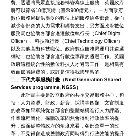
費。透過將民眾直接服務轉變為線上服務，英國政府
將可以節省18億英鎊（臺幣900億元）。一方面政府
數位服務局提供廣泛的數位上網服務給各部會，從而
減少各部會的人力需求和經費支出，另方面政府數位
服務局也協助各部會遴選數位執行長（Chief Digital
Officer）、科技執行長（Chief Technology Officer）
以及其他高階科技職位。政府數位服務局運用其遴選
網站，也協助各部會進行數位專家的遴選工作。英國
政府這種統合性的數位科技人才遴選工作，是相當有
效而節省經費的，或許是值得我國學習的。
二、下代共享服務計畫（Next Generation Shared
Services programme, NGSS）
此計畫主要是設立政府的共享交易服務中心，包
括：人力資源、財政、薪資、採購等四類。文官制度
的改革如果單純從各部會的整體結構進行人力評鑑、
作業流程簡化、採購改革固然會得到行政效率的提
升，然而從整體政府的角度來看，各部會單一的改
革，不見得會造成整體政府同時得到行政效能的提升