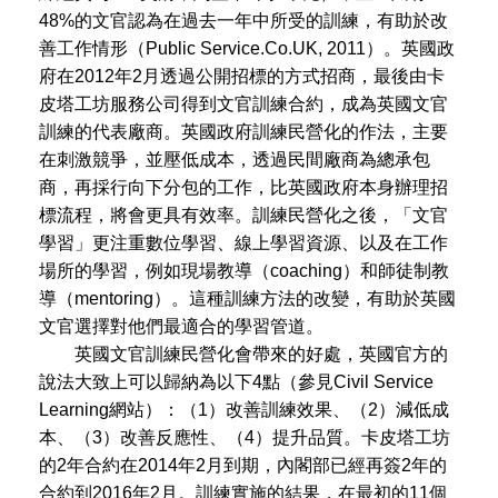
48%的文官認為在過去一年中所受的訓練，有助於改
善工作情形（Public Service.Co.UK, 2011）。英國政
府在2012年2月透過公開招標的方式招商，最後由卡
皮塔工坊服務公司得到文官訓練合約，成為英國文官
訓練的代表廠商。英國政府訓練民營化的作法，主要
在刺激競爭，並壓低成本，透過民間廠商為總承包
商，再採行向下分包的工作，比英國政府本身辦理招
標流程，將會更具有效率。訓練民營化之後，「文官
學習」更注重數位學習、線上學習資源、以及在工作
場所的學習，例如現場教導（coaching）和師徒制教
導（mentoring）。這種訓練方法的改變，有助於英國
文官選擇對他們最適合的學習管道。
英國文官訓練民營化會帶來的好處，英國官方的
說法大致上可以歸納為以下4點（參見Civil Service
Learning網站）：（1）改善訓練效果、（2）減低成
本、（3）改善反應性、（4）提升品質。卡皮塔工坊
的2年合約在2014年2月到期，內閣部已經再簽2年的
合約到2016年2月。訓練實施的結果，在最初的11個