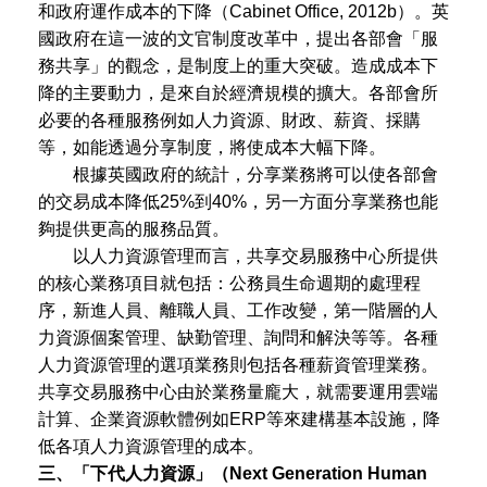
和政府運作成本的下降（Cabinet Office, 2012b）。英
國政府在這一波的文官制度改革中，提出各部會「服
務共享」的觀念，是制度上的重大突破。造成成本下
降的主要動力，是來自於經濟規模的擴大。各部會所
必要的各種服務例如人力資源、財政、薪資、採購
等，如能透過分享制度，將使成本大幅下降。
根據英國政府的統計，分享業務將可以使各部會
的交易成本降低25%到40%，另一方面分享業務也能
夠提供更高的服務品質。
以人力資源管理而言，共享交易服務中心所提供
的核心業務項目就包括：公務員生命週期的處理程
序，新進人員、離職人員、工作改變，第一階層的人
力資源個案管理、缺勤管理、詢問和解決等等。各種
人力資源管理的選項業務則包括各種薪資管理業務。
共享交易服務中心由於業務量龐大，就需要運用雲端
計算、企業資源軟體例如ERP等來建構基本設施，降
低各項人力資源管理的成本。
三、「下代人力資源」（Next Generation Human