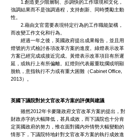
1.創造更少階層制、步調快的工作環境和文化，
強調結果而不是強調過程，支持創新、同時獎勵主動
性。
2.藉由文官需要表現特定行為的工作職能架構，
而改變工作文化和行為。
經過一年之後，英國政府提出成果報告，並且用
燈號的方式檢討各項改革方案的進度。綠燈表示改革
方案已經完成或接近完成。黃燈表示改革項目有所遲
延，或執行上有所偏離。紅燈則代表嚴重耽擱或明顯
脫軌，意指執行不力或有重大困難（Cabinet Office,
2013）。
英國下議院對於文官改革方案的評價與建議
雖然2012年卡麥隆政府文官改革方案的提出，對
財政赤字的大幅降低，甚具成效，而下議院也十分肯
定英國政府的努力，惟在面對國內外情勢大幅變動的
情形下，下議院特地針對文官改革方案的執行成效進