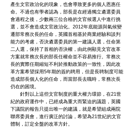
產生文官政治化的現象，也會導致更多的個人恩惠任
命。不過也有學者認為，部長是在經過獨立遴選委員
會過程之後，少數兩三位合格的文官候選人中進行挑
選，並不會造成文官政治化。2012年底能源與氣候變
遷部常務次長的任命，英國首相基於商業經驗和談判
能力的考慮，否決遴選委員的第一建議人選，任命第
二人選，保持了首相的否決權，由此例顯見文官改革
方案就常務次長的部長任權命並不容易推行。常務次
長的實際任期縮短不利於推動政策的一致性，因此改
革方案希望採用5年期的簽約聘用，但是長聘制度可能
造成部長個人化的任命，而當部長去職時，常務次長
仍在的困境。
針對以上這些文官制度的重大權力環節，在21世
紀的政府運作中，已經成為重大而緊迫的議題，英國
下議院的報告只提出唯一的建議，就是希望組成兩院
聯席委員會，進行廣泛的討論，希望為21世紀的文官
體制，訂定全盤的改革方針。