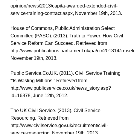
opinion/news/2013/capita-awarded-extended-civil-
service-training-contract.aspx, November 19th, 2013.
House of Commons, Public Administration Select
Committee (PASC). (2013). Truth to Power: How Civil
Service Reform Can Succeed. Retrieved from
http://www.publications.parliament.uk/pa/cm201314/cmse
November 19th, 2013.
Public Service.Co.UK. (2011). Civil Service Training
“'Is Wasting Millions.” Retrieved from
http://www.publicservice.co.uk/news_story.asp?
id=16878, June 12th, 2012.
The UK Civil Service. (2013). Civil Service
Resourcing. Retrieved from
http://www.civilservice.gov.uk/recruitment/civil-
service-resourcing, November 19th, 2013.