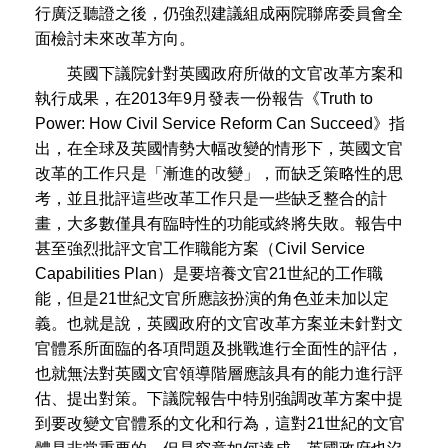
行廣泛聽證之後，仍強烈建議組成兩院聯席委員會全
面檢討未來改革方向。
英國下議院針對英國政府所做的文官改革方案和
執行成果，在2013年9月發表一份報告《Truth to
Power: How Civil Service Reform Can Succeed》指
出，在全球及英國情勢大幅改變的情形下，英國文官
改革的工作只是「漸進的改變」，而缺乏策略性的思
考，並且批評這些改革工作只是一些缺乏整合的計
畫，大多數僅具有臨時性的功能或終將失敗。報告中
甚至強烈批評文官工作職能方案（Civil Service
Capabilities Plan）是要培養文官21世紀的工作職
能，但是21世紀文官所應該扮演的角色並未加以定
義。也就是說，英國政府的文官改革方案並未針對文
官體系所面臨的各項問題及挑戰進行全面性的評估，
也就無法對英國文官領導階層應該具有的能力進行評
估、提出對策。下議院報告中特別強調改革方案中提
到要改變文官體系的文化和行為，這對21世紀的文官