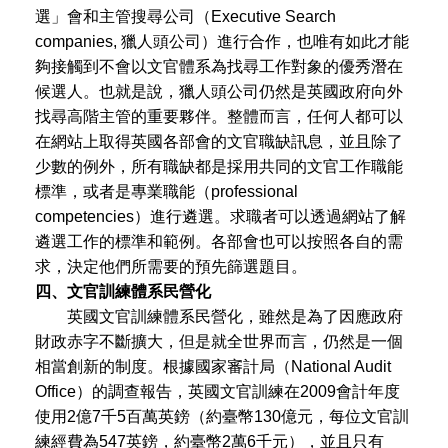
選」會和主管搜尋公司（Executive Search
companies, 獵人頭公司）進行合作，也唯有如此才能
夠接觸到不會以文官體系為找尋工作對象的優秀潛在
候選人。也就是說，獵人頭公司仍然是英國政府向外
找尋高階主管的重要夥伴。整體而言，任何人都可以
在網站上取得英國各部會的文官職缺訊息，並且除了
少數的例外，所有職缺都是採用共同的文官工作職能
標準，或者是專業職能（professional
competencies）進行遴選。求職者可以透過網站了解
遴選工作的標準和範例。各部會也可以按照各自的需
求，決定他們所需要的預先篩選題目。
四、文官訓練體系民營化
英國文官訓練體系民營化，雖然是為了因應政府
財政赤字不斷擴大，但是就全世界而言，仍然是一個
相當創新的制度。根據國家審計局（National Audit
Office）的調查報告，英國文官訓練在2009會計年度
使用2億7千5百萬英鎊（約臺幣130億元，每位文官訓
練經費為547英鎊，約臺幣2萬6千元），並且只有