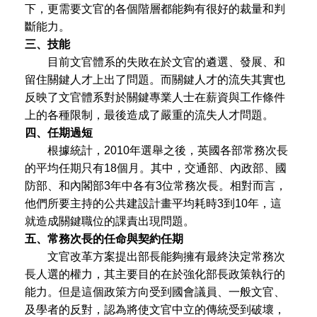
下，更需要文官的各個階層都能夠有很好的裁量和判
斷能力。
三、技能
目前文官體系的失敗在於文官的遴選、發展、和
留住關鍵人才上出了問題。而關鍵人才的流失其實也
反映了文官體系對於關鍵專業人士在薪資與工作條件
上的各種限制，最後造成了嚴重的流失人才問題。
四、任期過短
根據統計，2010年選舉之後，英國各部常務次長
的平均任期只有18個月。其中，交通部、內政部、國
防部、和內閣部3年中各有3位常務次長。相對而言，
他們所要主持的公共建設計畫平均耗時3到10年，這
就造成關鍵職位的課責出現問題。
五、常務次長的任命與契約任期
文官改革方案提出部長能夠擁有最終決定常務次
長人選的權力，其主要目的在於強化部長政策執行的
能力。但是這個政策方向受到國會議員、一般文官、
及學者的反對，認為將使文官中立的傳統受到破壞，