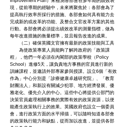
Improvement Plan）來檢測各部會在多年期的績效表
現，從前導期的經驗中，未來將聚焦於：各部會為了
提高執行效率所採行的措施、各部會如何具有能力去
完成新的或改革的功能、及整合文官改革方案的其他
行動。各部會將必須提出績效改革的測量指標，做為
每年改進措施的衡量標準，並且報告改進的成果。
（二）確保英國文官擁有最新的政策技能與工具
為使政策專業人員能夠了解跨政府的「政策課
程」，他們一年必須在內閣部的政策學校（Policy
School）進修5天，讓負責地方事務的官員進行新的
訓練課程，並邀請外部專家參與授課。設立6個「有效
作為」中心分別是「診療健康卓越研究院」、「教育
財團法人」和新設有關減少犯罪、地方經濟發展、優
雅老化、優先介入的中心。這些中心將提供公部門的
決策官員處理相關事務的實際有效的政策資源，以便
能產生政策執行上的效果。英國政府也設立一個委員
會，進行政策方面的水平掃描，可以隨時知道各部會
的政策執行能力和缺點，從而加以改進，並提供各部