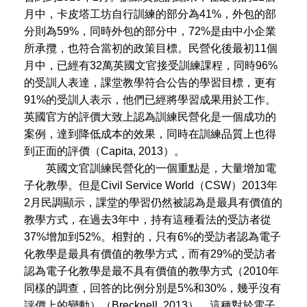
月中，卡皮塔工坊自行訓練的部分為41%，外包的部
分則為59%，同時外包的部分中，72%是由中小企業
所承攬，也符合當初的政策目標。民營化後最初11個
月中，已經有32萬英國文官接受訓練課程，同時96%
的受訓人表達，課堂教學符合公告的學習目標，更有
91%的受訓人表示，他們已經將學習成果用於工作。
英國官方的評價大致上認為訓練民營化是一個成功的
案例，達到降低成本的效果，同時在訓練品質上也得
到正面的評價（Capita, 2013）。
英國文官訓練民營化的一個重點是，大量增加電
子化教學。但是Civil Service World（CSW）2013年
2月民調顯示，課堂的學習仍然被認為是最具有價值的
教學方式，在過去3年中，持有這種看法的受訪者從
37%增加到52%。相對的，只有6%的受訪者認為電子
化教學是最具有價值的教學方式，而有29%的受訪者
認為電子化教學是最不具有價值的教學方式（2010年
同樣的調查，回答的比例分別是5%和30%，幾乎沒有
評價上的變動）（Brecknell, 2013）。這種對於電子