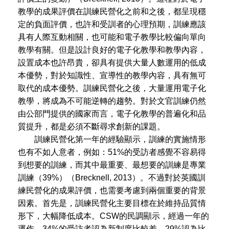
教學的成果評價在訓練民營化之前和之後，都呈現穩
定的負面評價，也許和受訓者的心理預期，訓練應該
具有人際互動相關，也可能和電子教學比較偏向單向
教學有關。但是設計良好的電子化教學和教學內容，
設置成本也許昂貴，卻具有提供大量人數運用的低成
本優勢，對於知識性、宣導性的教學內容，具有無可
取代的成本優勢。訓練民營化之後，大量運用電子化
教學，將成為不可能逆轉的趨勢。對於文官訓練仍然
由公部門提供的國家而言，電子化教學的普遍化和品
質提升，都是必須不斷尋求創新的課題。
訓練民營化第一年的經驗顯示，訓練的實施情形
也有不如人意者，例如：51%的受訪者感覺不容易得
到想要的訓練，而其中最重要、最想要的訓練是專業
訓練（39%）（Brecknell, 2013）。不過對於英國訓
練民營化的成果評價，也需要考慮到兩個重要的背景
因素。首先是，訓練民營化主要目標在於維持品質情
形下，大幅降低成本。CSW的民調顯示，經過一年的
運作，34%的受訪者認為新制度比較差，29%認為比