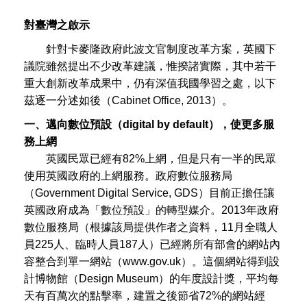
對臺灣之啟示
針對卡麥隆政府此波文官制度改革方案，英國下
議院雖然提出不少改革建議，惟揆諸實際，其中若干
重大創新改革成果中，仍有深值我國學習之處，以下
茲逐一分述如後（Cabinet Office, 2013）。
一、邁向數位預設（digital by default），使更多服
務上網
英國民眾已經有82%上網，但是只有一半的民眾
使用英國政府的上網服務。政府數位服務局
（Government Digital Service, GDS）目前正擔任讓
英國政府成為「數位預設」的轉型媒介。2013年政府
數位服務局（根據該局提供作者之資料，11月全職人
員225人、臨時人員187人）已經將所有部會的網站內
容整合到單一網站（www.gov.uk）。這個網站得到設
計博物館（Design Museum）的年度設計獎，平均每
天有百萬次的點擊率，建置之後節省72%的網站經