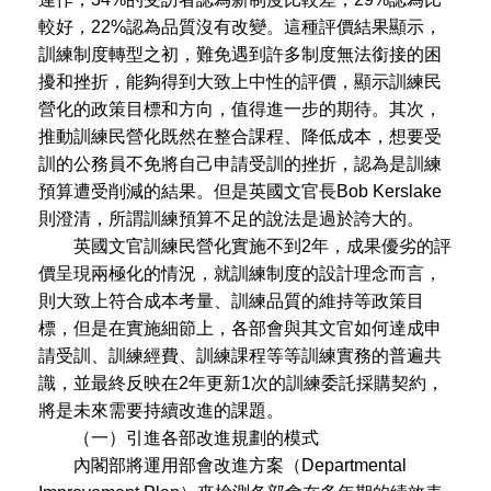
較好，22%認為品質沒有改變。這種評價結果顯示，
訓練制度轉型之初，難免遇到許多制度無法銜接的困
擾和挫折，能夠得到大致上中性的評價，顯示訓練民
營化的政策目標和方向，值得進一步的期待。其次，
推動訓練民營化既然在整合課程、降低成本，想要受
訓的公務員不免將自己申請受訓的挫折，認為是訓練
預算遭受削減的結果。但是英國文官長Bob Kerslake
則澄清，所謂訓練預算不足的說法是過於誇大的。
英國文官訓練民營化實施不到2年，成果優劣的評
價呈現兩極化的情況，就訓練制度的設計理念而言，
則大致上符合成本考量、訓練品質的維持等政策目
標，但是在實施細節上，各部會與其文官如何達成申
請受訓、訓練經費、訓練課程等等訓練實務的普遍共
識，並最終反映在2年更新1次的訓練委託採購契約，
將是未來需要持續改進的課題。
（一）引進各部改進規劃的模式
內閣部將運用部會改進方案（Departmental