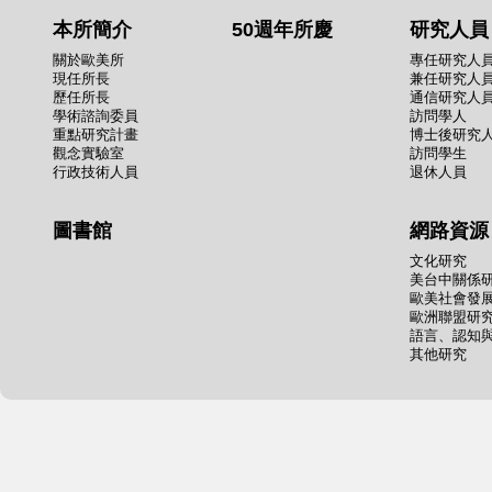
本所簡介
50週年所慶
研究人員
關於歐美所
專任研究人
現任所長
兼任研究人
歷任所長
通信研究人
學術諮詢委員
訪問學人
重點研究計畫
博士後研究
觀念實驗室
訪問學生
行政技術人員
退休人員
圖書館
網路資源
文化研究
美台中關係
歐美社會發
歐洲聯盟研
語言、認知
其他研究