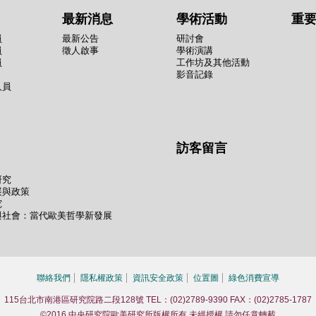
最新消息
學術活動
重
員
最新公告
研討會
員
徵人啟事
學術演講
員
工作坊及其他活動
影音記錄
人員
訪客留言
研究
展與政策
究
與社會：當代歐美哲學新發展
聯絡我們
隱私權政策
資訊安全政策
位置圖
綠色消費宣導
115台北市南港區研究院路二段128號 TEL：(02)2789-9390 FAX：(02)2785-1787
©2016 中央研究院歐美研究所版權所有 未經授權 請勿任意轉載