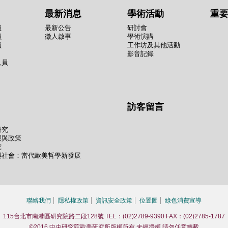
最新消息
學術活動
重
員
最新公告
研討會
員
徵人啟事
學術演講
員
工作坊及其他活動
影音記錄
人員
訪客留言
研究
展與政策
究
與社會：當代歐美哲學新發展
聯絡我們
隱私權政策
資訊安全政策
位置圖
綠色消費宣導
115台北市南港區研究院路二段128號 TEL：(02)2789-9390 FAX：(02)2785-1787
©2016 中央研究院歐美研究所版權所有 未經授權 請勿任意轉載