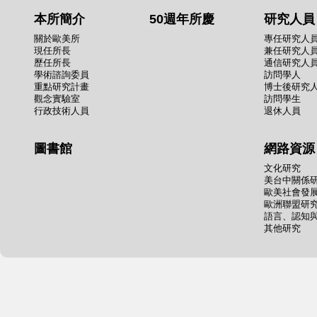
本所簡介
50週年所慶
研究人員
關於歐美所
專任研究人
現任所長
兼任研究人
歷任所長
通信研究人
學術諮詢委員
訪問學人
重點研究計畫
博士後研究
觀念實驗室
訪問學生
行政技術人員
退休人員
圖書館
網路資源
文化研究
美台中關係
歐美社會發
歐洲聯盟研
語言、認知
其他研究