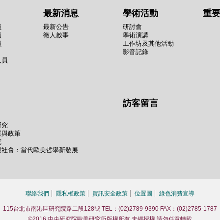
最新消息
學術活動
重
員
最新公告
研討會
員
徵人啟事
學術演講
員
工作坊及其他活動
影音記錄
人員
訪客留言
研究
展與政策
究
與社會：當代歐美哲學新發展
聯絡我們
隱私權政策
資訊安全政策
位置圖
綠色消費宣導
115台北市南港區研究院路二段128號 TEL：(02)2789-9390 FAX：(02)2785-1787
©2016 中央研究院歐美研究所版權所有 未經授權 請勿任意轉載