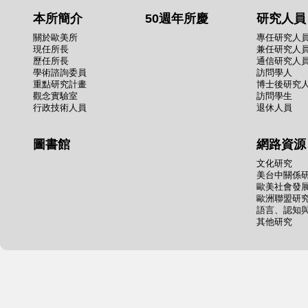
本所簡介
50週年所慶
研究人員
關於歐美所
專任研究人
現任所長
兼任研究人
歷任所長
通信研究人
學術諮詢委員
訪問學人
重點研究計畫
博士後研究
觀念實驗室
訪問學生
行政技術人員
退休人員
圖書館
網路資源
文化研究
美台中關係
歐美社會發
歐洲聯盟研
語言、認知
其他研究