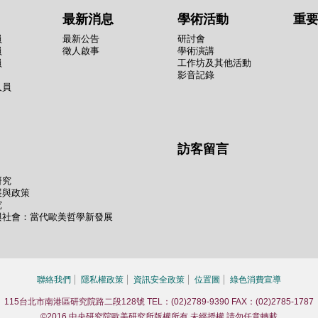
最新消息
學術活動
重
員
最新公告
研討會
員
徵人啟事
學術演講
員
工作坊及其他活動
影音記錄
人員
訪客留言
研究
展與政策
究
與社會：當代歐美哲學新發展
聯絡我們
隱私權政策
資訊安全政策
位置圖
綠色消費宣導
115台北市南港區研究院路二段128號 TEL：(02)2789-9390 FAX：(02)2785-1787
©2016 中央研究院歐美研究所版權所有 未經授權 請勿任意轉載