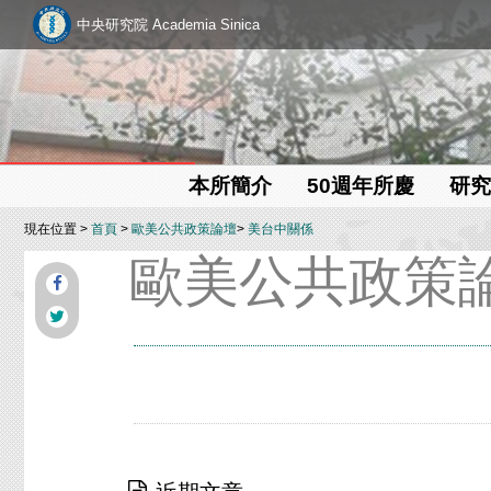
中央研究院 Academia Sinica
本所簡介
50週年所慶
研究
現在位置 >
首頁
>
歐美公共政策論壇
>
美台中關係
歐美公共政策