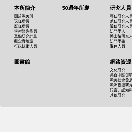
本所簡介
50週年所慶
研究人員
關於歐美所
專任研究人
現任所長
兼任研究人
歷任所長
通信研究人
學術諮詢委員
訪問學人
重點研究計畫
博士後研究
觀念實驗室
訪問學生
行政技術人員
退休人員
圖書館
網路資源
文化研究
美台中關係
歐美社會發
歐洲聯盟研
語言、認知
其他研究