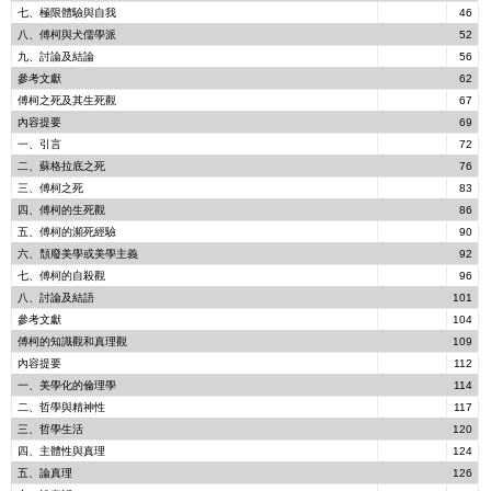
七、極限體驗與自我
46
八、傅柯與犬儒學派
52
九、討論及結論
56
參考文獻
62
傅柯之死及其生死觀
67
內容提要
69
一、引言
72
二、蘇格拉底之死
76
三、傅柯之死
83
四、傅柯的生死觀
86
五、傅柯的瀕死經驗
90
六、頹廢美學或美學主義
92
七、傅柯的自殺觀
96
八、討論及結語
101
參考文獻
104
傅柯的知識觀和真理觀
109
內容提要
112
一、美學化的倫理學
114
二、哲學與精神性
117
三、哲學生活
120
四、主體性與真理
124
五、論真理
126