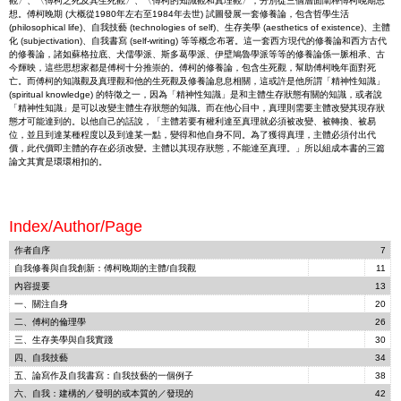
觀〉、〈傅柯之死及其生死觀〉、〈傅柯的知識觀和真理觀〉，分別從三個層面闡釋傅柯晚期思
想。傅柯晚期 (大概從1980年左右至1984年去世) 試圖發展一套修養論，包含哲學生活
(philosophical life)、自我技藝 (technologies of self)、生存美學 (aesthetics of existence)、主體
化 (subjectivation)、自我書寫 (self-writing) 等等概念布署。這一套西方現代的修養論和西方古代
的修養論，諸如蘇格拉底、犬儒學派、斯多葛學派、伊壁鳩魯學派等等的修養論係一脈相承、古
今輝映，這些思想家都是傅柯十分推崇的。傅柯的修養論，包含生死觀，幫助傅柯晚年面對死
亡。而傅柯的知識觀及真理觀和他的生死觀及修養論息息相關，這或許是他所謂「精神性知識」
(spiritual knowledge) 的特徵之一，因為「精神性知識」是和主體生存狀態有關的知識，或者說
「精神性知識」是可以改變主體生存狀態的知識。而在他心目中，真理則需要主體改變其現存狀
態才可能達到的。以他自己的話說，「主體若要有權利達至真理就必須被改變、被轉換、被易
位，並且到達某種程度以及到達某一點，變得和他自身不同。為了獲得真理，主體必須付出代
價，此代價即主體的存在必須改變。主體以其現存狀態，不能達至真理。」所以組成本書的三篇
論文其實是環環相扣的。
Index/Author/Page
作者自序
7
自我修養與自我創新：傅柯晚期的主體/自我觀
11
內容提要
13
一、關注自身
20
二、傅柯的倫理學
26
三、生存美學與自我實踐
30
四、自我技藝
34
五、論寫作及自我書寫：自我技藝的一個例子
38
六、自我：建構的／發明的或本質的／發現的
42