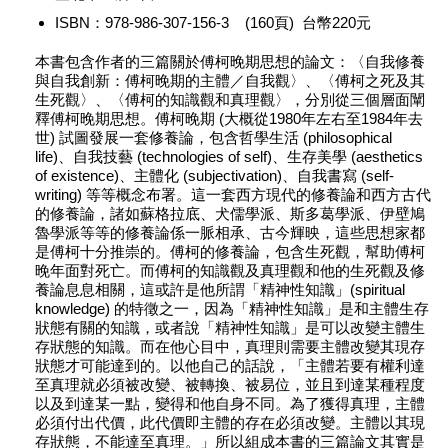
ISBN：978-986-307-156-3 (160頁) 台幣220元
本書包含作者的三篇關於傅柯晚期思想的論文：〈自我修養
與自我創新：傅柯晚期的主體／自我觀〉、〈傅柯之死及其
生死觀〉、〈傅柯的知識觀和真理觀〉，分別從三個層面闡
釋傅柯晚期思想。傅柯晚期 (大概從1980年左右至1984年去
世) 試圖發展一套修養論，包含哲學生活 (philosophical
life)、自我技藝 (technologies of self)、生存美學 (aesthetics
of existence)、主體化 (subjectivation)、自我書寫 (self-
writing) 等等概念布署。這一套西方現代的修養論和西方古代
的修養論，諸如蘇格拉底、犬儒學派、斯多葛學派、伊壁鳩
魯學派等等的修養論係一脈相承、古今輝映，這些思想家都
是傅柯十分推崇的。傅柯的修養論，包含生死觀，幫助傅柯
晚年面對死亡。而傅柯的知識觀及真理觀和他的生死觀及修
養論息息相關，這或許是他所謂「精神性知識」(spiritual
knowledge) 的特徵之一，因為「精神性知識」是和主體生存
狀態有關的知識，或者說「精神性知識」是可以改變主體生
存狀態的知識。而在他心目中，真理則需要主體改變其現存
狀態才可能達到的。以他自己的話說，「主體若要有權利達
至真理就必須被改變、被轉換、被易位，並且到達某種程度
以及到達某一點，變得和他自身不同。為了獲得真理，主體
必須付出代價，此代價即主體的存在必須改變。主體以其現
存狀態，不能達至真理。」所以組成本書的三篇論文其實是