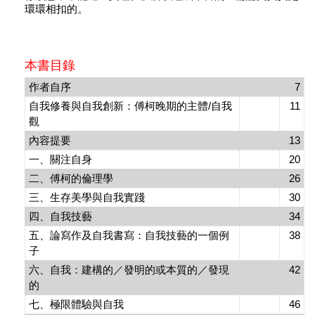
環環相扣的。
本書目錄
作者自序
7
自我修養與自我創新：傅柯晚期的主體/自我
11
觀
內容提要
13
一、關注自身
20
二、傅柯的倫理學
26
三、生存美學與自我實踐
30
四、自我技藝
34
五、論寫作及自我書寫：自我技藝的一個例
38
子
六、自我：建構的／發明的或本質的／發現
42
的
七、極限體驗與自我
46