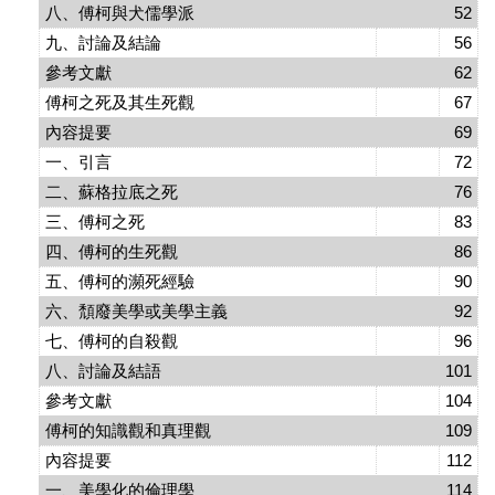
八、傅柯與犬儒學派
52
九、討論及結論
56
參考文獻
62
傅柯之死及其生死觀
67
內容提要
69
一、引言
72
二、蘇格拉底之死
76
三、傅柯之死
83
四、傅柯的生死觀
86
五、傅柯的瀕死經驗
90
六、頹廢美學或美學主義
92
七、傅柯的自殺觀
96
八、討論及結語
101
參考文獻
104
傅柯的知識觀和真理觀
109
內容提要
112
一、美學化的倫理學
114