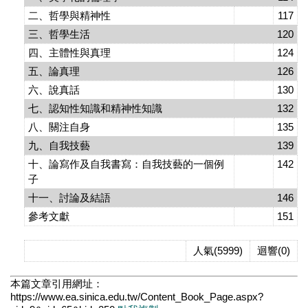
二、哲學與精神性
117
三、哲學生活
120
四、主體性與真理
124
五、論真理
126
六、說真話
130
七、認知性知識和精神性知識
132
八、關注自身
135
九、自我技藝
139
十、論寫作及自我書寫：自我技藝的一個例
142
子
十一、討論及結語
146
參考文獻
151
人氣(5999)
迴響(0)
本篇文章引用網址：
https://www.ea.sinica.edu.tw/Content_Book_Page.aspx?