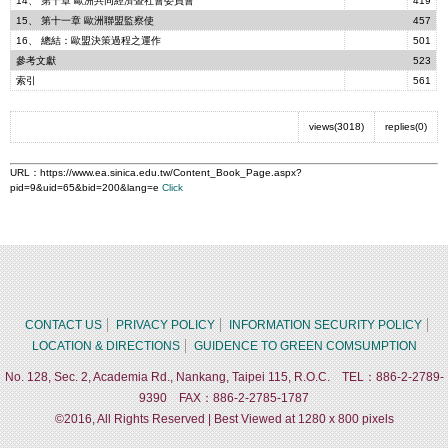
14、 第十章 歐洲共同經濟暨社會委員會
419
15、 第十一章 歐洲聯盟監察使
457
16、 總結：歐盟決策過程之運作
501
參考文獻
523
索引
561
views(3018)
replies(0)
URL：
https://www.ea.sinica.edu.tw/Content_Book_Page.aspx?
pid=9&uid=65&bid=200&lang=e
Click
CONTACT US
PRIVACY POLICY
INFORMATION SECURITY POLICY
LOCATION & DIRECTIONS
GUIDENCE TO GREEN COMSUMPTION
No. 128, Sec. 2, Academia Rd., Nankang, Taipei 115, R.O.C. TEL：886-2-2789-
9390 FAX：886-2-2785-1787
©2016, All Rights Reserved | Best Viewed at 1280 x 800 pixels