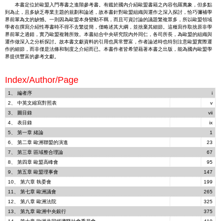
本書定位於歐盟入門專書之進階參考書。有鑑於國內介紹歐盟書籍之內容包羅萬象，但多點
到為止，且多缺乏專業主題的規劃和論述，故本書針對歐盟組織與運作之深入探討，恰巧彌補學
界前輩為文的缺憾。一則因為歐盟本身變動不羈，而且可資討論的議題繁複眾多，所以歐盟領域
學者在撰寫介紹性專書時不得不去繁從簡，僅略述其大綱，並捨棄其細節。這種寫作取捨原非學
界前輩之過錯，實乃歐盟複雜所致。本書結合中央研究院內外同仁，各司所長，為歐盟的組織與
運作做深入之分析探討。故本書文獻資料的引用也異常豐富，作者論述時也特別注意歐盟實際運
作的細節，而非僅是法條和制度之介紹而已。本書作者皆希望藉著本書之出版，能為國內歐盟學
界提供豐富的參考文獻。
Index/Author/Page
1、 編者序
i
2、 中英文縮寫對照表
v
3、 圖目錄
vii
4、 表目錄
ix
5、 第一章 緒論
1
6、 第二章 歐洲聯盟的演進
23
7、 第三章 區域整合理論
67
8、 第四章 歐盟高峰會
95
9、 第五章 歐盟理事會
147
10、 第六章 執委會
199
11、 第七章 歐洲議會
265
12、 第八章 歐洲法院
325
13、 第九章 歐洲中央銀行
375