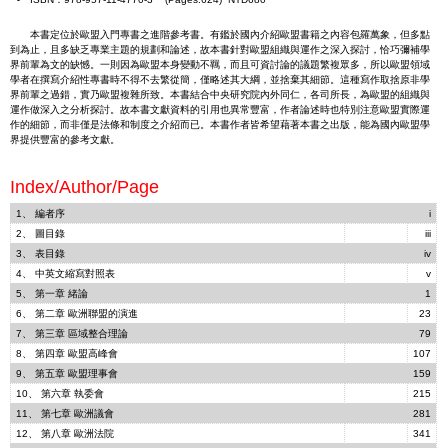
本書定位於歐盟入門專書之進階參考書。有鑑於國內介紹歐盟書籍之內容包羅萬象，但多點
到為止，且多缺乏專業主題的規劃和論述，故本書針對歐盟組織與運作之深入探討，恰巧彌補學
界前輩為文的缺憾。一則因為歐盟本身變動不羈，而且可資討論的議題繁複眾多，所以歐盟領域
學者在撰寫介紹性專書時不得不去繁從簡，僅略述其大綱，並捨棄其細節。這種寫作取捨原非學
界前輩之過錯，實乃歐盟複雜所致。本書結合中央研究院內外同仁，各司所長，為歐盟的組織與
運作做深入之分析探討。故本書文獻資料的引用也異常豐富，作者論述時也特別注意歐盟實際運
作的細節，而非僅是法條和制度之介紹而已。本書作者皆希望藉著本書之出版，能為國內歐盟學
界提供豐富的參考文獻。
Index/Author/Page
1、 編者序
i
2、 圖目錄
iii
3、 表目錄
iv
4、 中英文縮寫對照表
v
5、 第一章 緒論
1
6、 第二章 歐洲聯盟的演進
23
7、 第三章 區域整合理論
79
8、 第四章 歐盟高峰會
107
9、 第五章 歐盟理事會
159
10、 第六章 執委會
215
11、 第七章 歐洲議會
281
12、 第八章 歐洲法院
341