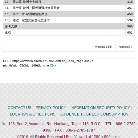
13、 第九章 歐洲中央銀行
415
14、 第十章 歐洲共同經濟暨社會委員會
457
15、 第十一章 歐洲聯盟監察使
459
16、 總結：歐盟決策過程之運作
539
參考文獻
563
索引
601
views(3535)
replies(0)
URL：
https://www.ea.sinica.edu.tw/Content_Book_Page.aspx?
pid=9&uid=65&bid=199&lang=e
Click
CONTACT US
PRIVACY POLICY
INFORMATION SECURITY POLICY
LOCATION & DIRECTIONS
GUIDENCE TO GREEN COMSUMPTION
No. 128, Sec. 2, Academia Rd., Nankang, Taipei 115, R.O.C. TEL：886-2-2789-
9390 FAX：886-2-2785-1787
©2016, All Rights Reserved | Best Viewed at 1280 x 800 pixels