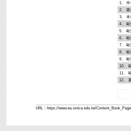
1、 
2、 
3、 
4、 
5、 
6、 
7、 
8、 
9、 
10、
11、
12、
URL：
https://www.ea.sinica.edu.tw/Content_Book_Pa