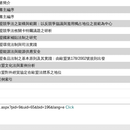
作者簡介
叢書主編序
本書主編序
歐盟競爭法之架構與範圍：以反競爭協議與濫用獨占地位之規範為中心
歐盟競爭法攸關卡特爾議題之研析
歐盟國家補貼法制之研究
歐盟環境法制與司法實踐
歐盟能源法與能源供應安全
歐盟食品法制之基本原則及其實踐：由歐盟第178/2002號規則出發
 歐盟文化法與案例分析
 歐盟對外經貿協定在歐盟法體系之地位
 案例索引
ge.aspx?pid=9&uid=65&bid=196&lang=e
Click