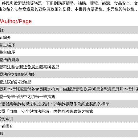
、移民與歐盟法院等議題；下冊則涵蓋競爭、補貼、環境、能源、食品安全、文
9年生效後的法律變遷及其對歐盟政策的影響。本書具有基礎性、多元性與時效性
/Author/Page
錄
作者簡介
叢書主編序
本書主編序
歐盟法的淵源
歐盟司法整合新近發展之觀察與省思
歐盟法院之組織與功能
歐盟法院的訴訟類型
歐盟基本權利憲章對各會員國之拘束：由新近實務發展與理論爭議反思基本權利
歐盟平等權保護中之積極平權措施
 歐盟就業年齡歧視法制之探討：以年齡界限作為終止契約的標準
 歐盟「自由、安全與司法區域」內共同移民政策之探索
 案例索引
 作者簡介
錄