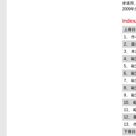
律適用
200
Index
上冊目
1、 
2、 
3、 
4、 
5、 
6、 
7、 
8、 
9、 
10、
11、
12、
13、
下冊目