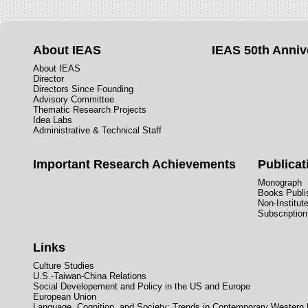
About IEAS
IEAS 50th Anniv
About IEAS
Director
Directors Since Founding
Advisory Committee
Thematic Research Projects
Idea Labs
Administrative & Technical Staff
Important Research Achievements
Publicat
Monograph
Books Publis
Non-Institut
Subscription
Links
Culture Studies
U.S.-Taiwan-China Relations
Social Developement and Policy in the US and Europe
European Union
Language, Cognition, and Society: Trends in Contemporary Western