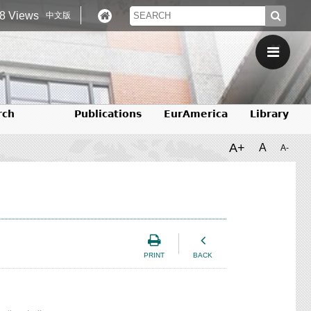
8 Views
中文版
rch
Publications
EurAmerica
Library
A+
A
A-
PRINT
BACK