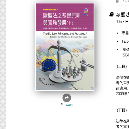
[Law 
歐盟法
The E
專書
Tai
ISB
ISB
(上冊)
法律在
者的重
律適用
200
Forward
(下冊)
法律在
者的重