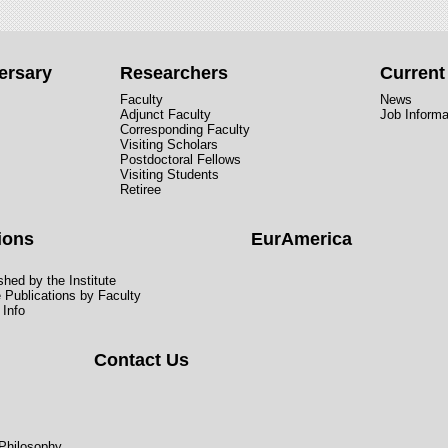
ersary
Researchers
Curren
Faculty
News
Adjunct Faculty
Job Informa
Corresponding Faculty
Visiting Scholars
Postdoctoral Fellows
Visiting Students
Retiree
ions
EurAmerica
hed by the Institute
e Publications by Faculty
 Info
Contact Us
 Philosophy