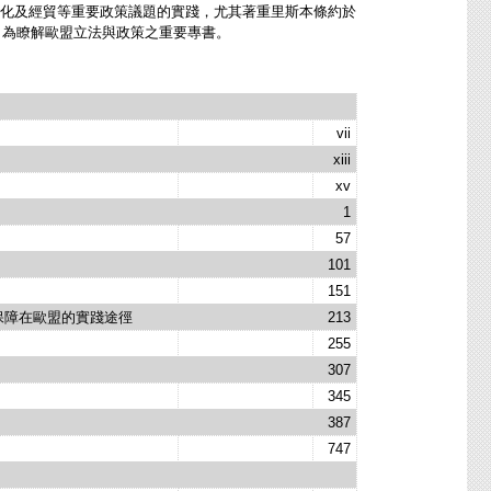
化及經貿等重要政策議題的實踐，尤其著重里斯本條約於
，為瞭解歐盟立法與政策之重要專書。
vii
xiii
xv
1
57
101
151
保障在歐盟的實踐途徑
213
255
307
345
387
747