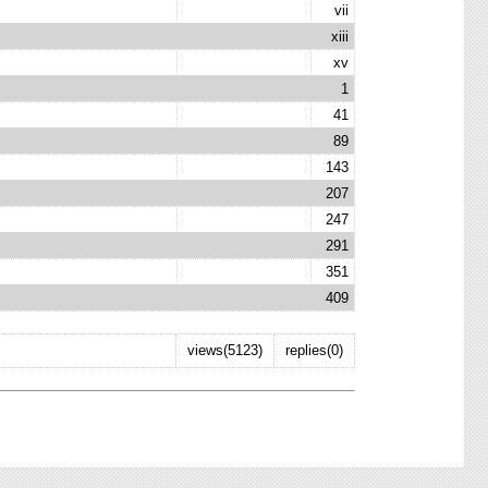
vii
xiii
xv
1
41
89
143
207
247
291
351
409
views(5123)
replies(0)