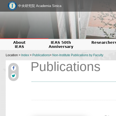
中央研究院 Academia Sinica
About
IEAS 50th
Researcher
IEAS
Anniversary
Location >
Index
>
Publications
>
Non-Institute Publications by Faculty
Publications