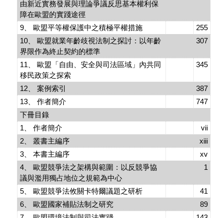
由新近實務發展與理論爭議反思基本權利保
障在歐盟的實踐途徑
9、 歐盟平等權保護中之積極平權措施
255
10、 歐盟就業年齡歧視法制之探討：以年齡
307
界限作為終止契約的標準
11、 歐盟「自由、安全與司法區域」內共同
345
移民政策之探索
12、 案例索引
387
13、 作者簡介
747
下冊目錄
1、 作者簡介
vii
2、 叢書主編序
xiii
3、 本書主編序
xv
4、 歐盟競爭法之架構與範圍：以反競爭協
1
議與濫用獨占地位之規範為中心
5、 歐盟競爭法攸關卡特爾議題之研析
41
6、 歐盟國家補貼法制之研究
89
7、 歐盟環境法制與司法實踐
143