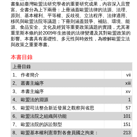
書集結臺灣歐盟法研究學者的重要研究成果，內容深入且豐
富。全書分為上下兩冊：上冊涵蓋歐盟法律的法源、法理、
原則、基本權利、平等權、反歧視、立法程序、法律適用、
移民與歐盟法院等議題；下冊則涵蓋競爭、補貼、環境、能
源、食品安全、文化及經貿等重要政策議題的實踐，尤其著
重里斯本條約於2009年生效後的法律變遷及其對歐盟政策的
影響。本書具有基礎性、多元性與時效性，為瞭解歐盟立法
與政策之重要專書。
本書目錄
上冊目錄
1、 作者簡介
vii
2、 叢書主編序
xiii
3、 本書主編序
xv
4、 歐盟法的淵源
1
5、 歐盟司法整合新近發展之觀察與省思
57
6、 歐盟法院之組織與功能
101
7、 歐盟法院的訴訟類型
151
8、 歐盟基本權利憲章對各會員國之拘束：
213