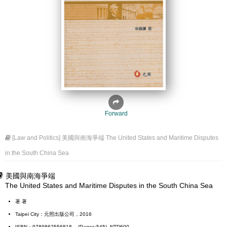
Forward
[Law and Politics] 美國與南海爭端 The United States and Maritime Disputes
in the South China Sea
美國與南海爭端
The United States and Maritime Disputes in the South China Sea
著 著
Taipei City：元照出版公司，2016
ISBN：9789862556818 (Pages:545) NTD600