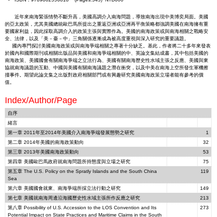
近年來南海緊張情勢不斷升高，美國高調介入南海問題，導致南海出現中美博奕局面。美國
的亞太政策，尤其美國總統歐巴馬所提出之重返亞洲或亞洲再平衡策略都強調美國在南海擁有重
要國家利益，因此採取高調介入的政策主張與實際作為。美國的南海政策或與南海相關之戰略安
全、法律，以及「美－臺－中」三角關係逐漸成為被高度重視與深入研究的重要議題。
國內專門探討美國南海政策或與南海爭端相關之專著十分缺乏。基此，作者將二十多年來發表
於國內和國際期刊或相關出版品與美國和南海爭端相關的中、英論文集結成書，其中包括美國的
南海政策、美國國會有關南海爭端之立法行為、美國有關南海歷史性水域主張之反應、美國與東
協就南海議題的互動、中國與美國有關南海議題之潛在衝突，以及中美在南海上空所發生軍機擦
撞事件。期望此論文集之出版對政府相關部門或有興趣研究美國南海政策立場者能有參考的價
值。
Index/Author/Page
自序
緒言
第一章 2011年至2014年美國介入南海爭端發展態勢之研究
1
第二章 2014年美國的南海政策動向
32
第三章 2013年美國南海政策動向
53
第四章 美國歐巴馬政府就南海問題所持態度與立場之研究
75
第五章 The U.S. Policy on the Spratly Islands and the South China
119
Sea
第六章 美國國會就東、南海爭端所採立法行動之研究
149
第七章 美國就南海周邊沿海國歷史性水域主張所作反應之研究
213
第八章 Possibility of U.S. Accession to the LOS Convention and Its
273
Potential Impact on State Practices and Maritime Claims in the South