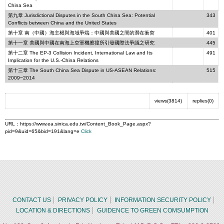
China Sea
第九章 Jurisdictional Disputes in the South China Sea: Potential
343
Conflicts between China and the United States
第十章 南（中國）海主權與海域爭端：中國與美國之間的潛在衝突
401
第十一章 美國與中國在南海上空軍機擦撞所引發國際法爭議之研究
445
第十二章 The EP-3 Collision Incident, International Law and Its
491
Implication for the U.S.-China Relations
第十三章 The South China Sea Dispute in US-ASEAN Relations:
515
2009~2014
views(3814)
replies(0)
URL：
https://www.ea.sinica.edu.tw/Content_Book_Page.aspx?
pid=9&uid=65&bid=191&lang=e
Click
CONTACT US
PRIVACY POLICY
INFORMATION SECURITY POLICY
LOCATION & DIRECTIONS
GUIDENCE TO GREEN COMSUMPTION