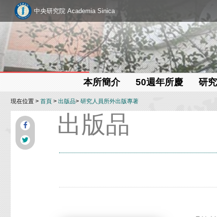
中央研究院 Academia Sinica
本所簡介
50週年所慶
研究
現在位置 >
首頁
>
出版品
>
研究人員所外出版專著
出版品