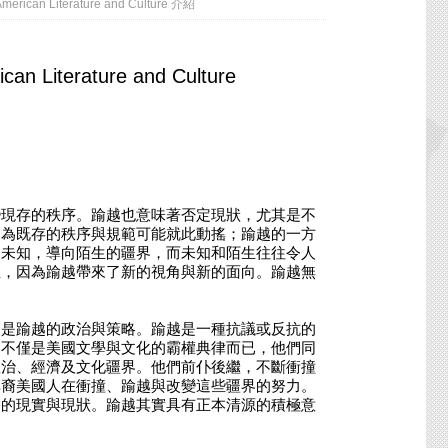
rican Literature and Culture 介紹
ican Literature and Culture
現存的秩序。踰越也意味著否定現狀，尤其是不
因為既存的秩序與規範可能就此動搖；踰越的一方
向未知，導向陌生的疆界，而未知和陌生往往令人
性，因為踰越帶來了新的視角與新的面向。踰越無
是踰越的政治與策略。踰越是一種抗議或反抗的
的不僅是美國文學與文化的霸權典律而已，他們同
政治、經濟及文化疆界。他們前仆後繼，不斷衝撞
非裔美國人在衝撞、踰越與改變這些疆界的努力。
公的現實與現狀。踰越其實具有正本清源的積極意