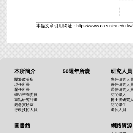
本篇文章引用網址：
https://www.ea.sinica.edu.
本所簡介
50週年所慶
研究人員
關於歐美所
專任研究人
現任所長
兼任研究人
歷任所長
通信研究人
學術諮詢委員
訪問學人
重點研究計畫
博士後研究
觀念實驗室
訪問學生
行政技術人員
退休人員
圖書館
網路資源