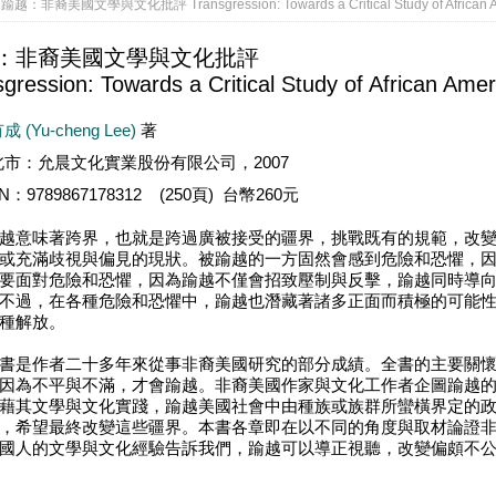
踰越：非裔美國文學與文化批評 Transgression: Towards a Critical Study of African Ame
：非裔美國文學與文化批評
gression: Towards a Critical Study of African Amer
 (Yu-cheng Lee)
著
北市：允晨文化實業股份有限公司，2007
BN：9789867178312 (250頁) 台幣260元
意味著跨界，也就是跨過廣被接受的疆界，挑戰既有的規範，改變
或充滿歧視與偏見的現狀。被踰越的一方固然會感到危險和恐懼，
要面對危險和恐懼，因為踰越不僅會招致壓制與反擊，踰越同時導
不過，在各種危險和恐懼中，踰越也潛藏著諸多正面而積極的可能
種解放。
是作者二十多年來從事非裔美國研究的部分成績。全書的主要關懷
因為不平與不滿，才會踰越。非裔美國作家與文化工作者企圖踰越
藉其文學與文化實踐，踰越美國社會中由種族或族群所蠻橫界定的
，希望最終改變這些疆界。本書各章即在以不同的角度與取材論證
國人的文學與文化經驗告訴我們，踰越可以導正視聽，改變偏頗不