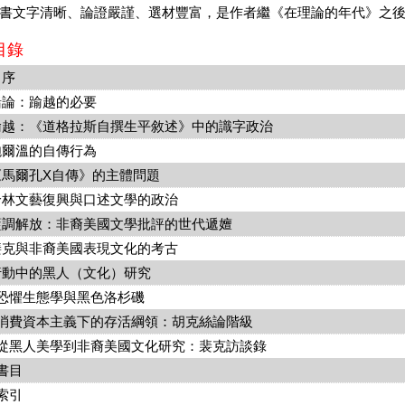
文字清晰、論證嚴謹、選材豐富，是作者繼《在理論的年代》之後
目錄
自序
 緒論：踰越的必要
 踰越：《道格拉斯自撰生平敘述》中的識字政治
 鮑爾溫的自傳行為
 《馬爾孔X自傳》的主體問題
 哈林文藝復興與口述文學的政治
 藍調解放：非裔美國文學批評的世代遞嬗
 裴克與非裔美國表現文化的考古
 行動中的黑人（文化）研究
 恐懼生態學與黑色洛杉磯
、 消費資本主義下的存活綱領：胡克絲論階級
、 從黑人美學到非裔美國文化研究：裴克訪談錄
 書目
 索引