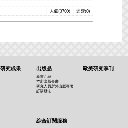
人氣(3709)
迴響(0)
要研究成果
出版品
歐美研究季刊
新書介紹
本所出版專書
研究人員所外出版專著
訂購辦法
綜合訂閱服務