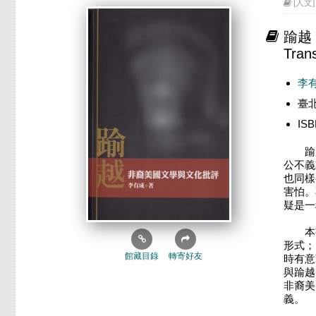
[人文] 
踰越
Trans
李有成
臺
IS
踰越
公不義
也同樣
害怕。
疑是一
本書
形式；
館藏目錄
轉寄好友
時有意
與踰越
非裔美
義。