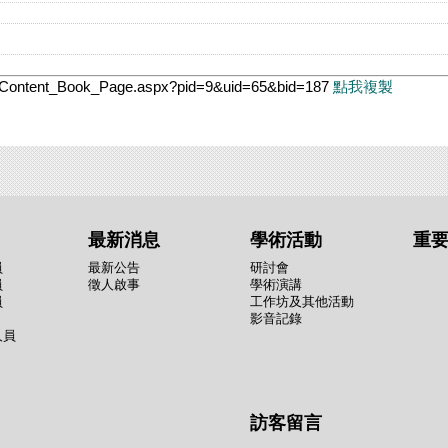
tw/Content_Book_Page.aspx?pid=9&uid=65&bid=187
點我複製
最新消息
學術活動
重
員
最新公告
研討會
員
徵人啟事
學術演講
員
工作坊及其他活動
影音記錄
人員
訪客留言