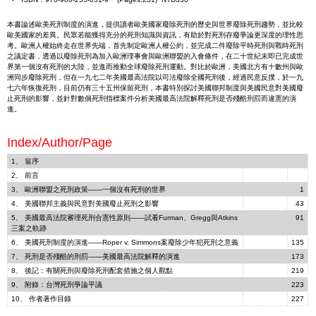
本書論述歐美死刑制度的演進，提供讀者歐美國家廢除死刑的歷史與世界廢除死刑趨勢，並比較
歐美國家的差異。民眾若能獲得充分的死刑知識與資訊，有助於對死刑存廢爭論更深度的理性思
考。歐洲人權始終走在世界先端，首先制定歐洲人權公約，並完成二件廢除平時死刑與戰時死刑
之議定書，透過以廢除死刑為加入歐洲理事會與歐洲聯盟的入會條件，在二十世紀末即已完成世
界第一個沒有死刑的大陸，並進而推動全球廢除死刑運動。對比於歐洲，美國北方有十數州與歐
洲同步廢除死刑，但在一九七二年美國最高法院以司法廢除全國死刑後，經過民意反撲，於一九
七六年恢復死刑，目前仍有三十五州保留死刑，本書特別探討美國聯邦制度與美國民意對美國廢
止死刑的影響，並針對數個死刑指標案件分析美國最高法院解釋死刑是否殘酷刑罰而違憲的演
進。
Index/Author/Page
1、 翁序
2、 前言
3、 歐洲聯盟之死刑政策――一個沒有死刑的世界
1
4、 美國聯邦主義與民意對美國廢止死刑之影響
43
5、 美國最高法院審理死刑合憲性原則――試看Furman、Gregg與Atkins
91
三案之軌跡
6、 美國死刑制度的演進――Roper v. Simmons案廢除少年犯死刑之意義
135
7、 死刑是否殘酷的刑罰――美國最高法院解釋的演進
173
8、 後記：有關死刑與廢除死刑配套措施之個人觀點
219
9、 附錄：台灣死刑爭論平議
223
10、 作者著作目錄
227