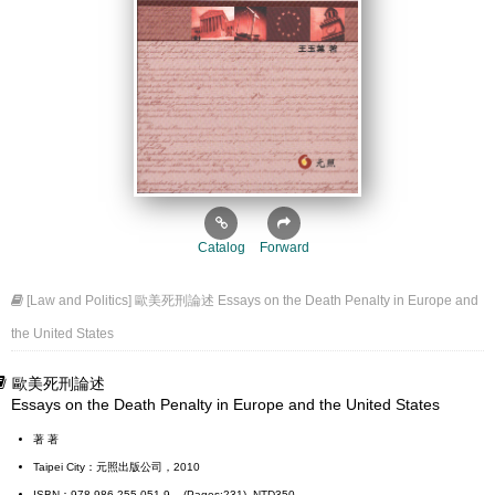
Catalog
Forward
[Law and Politics] 歐美死刑論述 Essays on the Death Penalty in Europe and
the United States
歐美死刑論述
Essays on the Death Penalty in Europe and the United States
著 著
Taipei City：元照出版公司，2010
ISBN：978-986-255-051-9 (Pages:231) NTD350